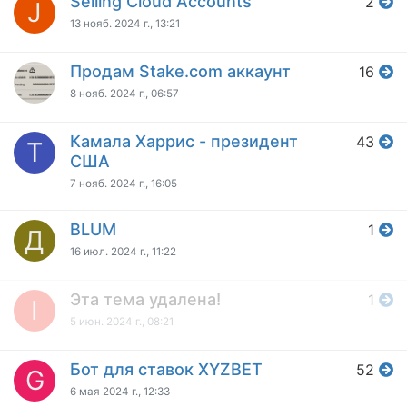
Selling Cloud Accounts
2
J
13 нояб. 2024 г., 13:21
Продам Stake.com аккаунт
16
8 нояб. 2024 г., 06:57
Камала Харрис - президент
43
T
США
7 нояб. 2024 г., 16:05
BLUM
1
Д
16 июл. 2024 г., 11:22
Эта тема удалена!
1
I
5 июн. 2024 г., 08:21
Бот для ставок XYZBET
52
G
6 мая 2024 г., 12:33