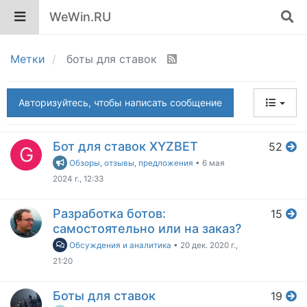
WeWin.RU
Метки
боты для ставок
Авторизуйтесь, чтобы написать сообщение
Бот для ставок XYZBET
52
G
Обзоры, отзывы, предложения
•
6 мая
2024 г., 12:33
Разработка ботов:
15
самостоятельно или на заказ?
Обсуждения и аналитика
•
20 дек. 2020 г.,
21:20
Боты для ставок
19