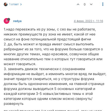
1 ответ
0
R
redya
4 февр. 2022 г., 11:16
1.надо переезжать из ру зоны, с сео вы не работаете,
никаких преимуществ ру зона не имеет, какой от нее
смысл на фоне потенциальной предстоящей фигни
2. да, быть может и правда имеет смысл выполнить
ребрендинг из за того, что на форуме больше говорится о
многих других темах, надо красивое, созвучное общее
название относительно тем о которых тут говориться или
может говориться.
3. заменить движок технически с сохранением
информации не выйдет, а изменить многое вряд ли выйдет,
значит придется смириться, но у структуры форума
должны быть однозначно изменения, на главной странице
форума должны выводиться 5 основных категорий и
каждой категории 3-5 новых/активных темы к этой
категории которые одним кликом можно свернуть/
развернуть
по какой причине это (на мой взгляд лучше), ему не надо