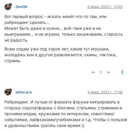
DimOK
4 февр. 2022 г., 10:20
Вот первый вопрос - искать wewin что-то там, или
ребрендинг сделать...
Может быть даже и нужно... всё-таки уже и не
выигрываем... и не играем, только засаживаем, старость
не радость.
Всем олдам уже под сорок лет, какие тут игрушки,
молодёжь вон в другое развлекается, скины, тиктоки,
стримы.
1
lotter.pro
4 февр. 2022 г., 11:06
Ребрендинг. И лучше от формата форума мигрировать в
сторону соцплатформы с блогами, статьями, стримами и
прочими медиа, кружками по интересам, новостями/
событиями, лайфхаками/учебниками и т.д. Чтобы с пользой
и удовольствием тратить свое время ))