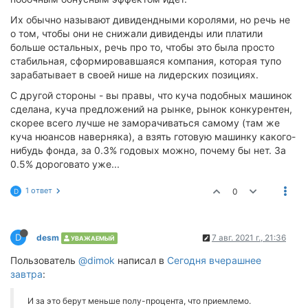
Их обычно называют дивидендными королями, но речь не
о том, чтобы они не снижали дивиденды или платили
больше остальных, речь про то, чтобы это была просто
стабильная, сформировавшаяся компания, которая тупо
зарабатывает в своей нише на лидерских позициях.
С другой стороны - вы правы, что куча подобных машинок
сделана, куча предложений на рынке, рынок конкурентен,
скорее всего лучше не заморачиваться самому (там же
куча нюансов наверняка), а взять готовую машинку какого-
нибудь фонда, за 0.3% годовых можно, почему бы нет. За
0.5% дороговато уже...
1 ответ
0
D
D
desm
7 авг. 2021 г., 21:36
УВАЖАЕМЫЙ
Пользователь
@dimok
написал в
Сегодня вчерашнее
завтра
:
И за это берут меньше полу-процента, что приемлемо.