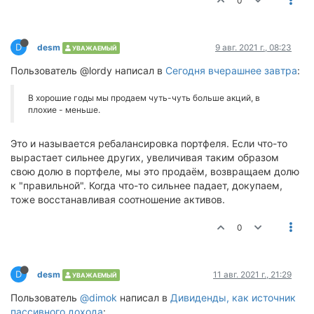
0
D
desm
9 авг. 2021 г., 08:23
УВАЖАЕМЫЙ
Пользователь @lordy написал в
Сегодня вчерашнее завтра
:
В хорошие годы мы продаем чуть-чуть больше акций, в
плохие - меньше.
Это и называется ребалансировка портфеля. Если что-то
вырастает сильнее других, увеличивая таким образом
свою долю в портфеле, мы это продаём, возвращаем долю
к "правильной". Когда что-то сильнее падает, докупаем,
тоже восстанавливая соотношение активов.
0
D
desm
11 авг. 2021 г., 21:29
УВАЖАЕМЫЙ
Пользователь
@dimok
написал в
Дивиденды, как источник
пассивного дохода
: