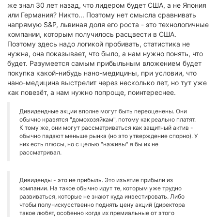
же знал 30 лет назад, что лидером будет США, а не Япония
или Германия? Никто... Поэтому нет смысла сравнивать
напрямую S&P, львиная доля его роста - это технологичные
компании, которым получилось расцвести в США.
Поэтому здесь надо логикой пробивать, статистика не
нужна, она показывает, что было, а нам нужно понять, что
будет. Разумеется самым прибыльным вложением будет
покупка какой-нибудь нано-медицины, при условии, что
нано-медицина выстрелит через несколько лет, но тут уже
как повезёт, а нам нужно попроще, поинтереснее.
Дивидендные акции вполне могут быть переоценены. Они
обычно нравятся "домохозяйкам", потому как реально платят.
К тому же, они могут рассматриваться как защитный актив -
обычно падают меньше рынка (но это утверждение спорно). У
них есть плюсы, но с целью "наживы" я бы их не
рассматривал.
Дивиденды - это не прибыль. Это изъятие прибыли из
компании. На такое обычно идут те, которым уже трудно
развиваться, которые не знают куда инвестировать. Либо
чтобы полу-искусственно поднять цену акций (директора
такое любят, особенно когда их премиальные от этого