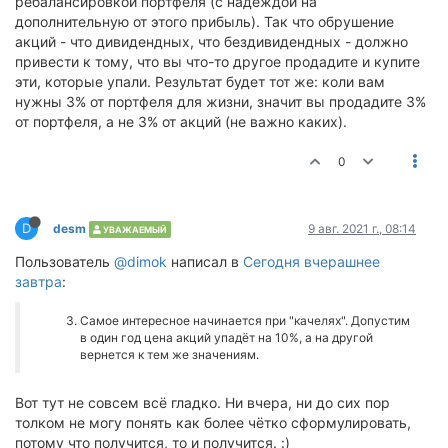
ребалансировкой портфеля (с надеждой на
дополнительную от этого прибыль). Так что обрушение
акций - что дивидендных, что бездивидендных - должно
привести к тому, что вы что-то другое продадите и купите
эти, которые упали. Результат будет тот же: коли вам
нужны 3% от портфеля для жизни, значит вы продадите 3%
от портфеля, а не 3% от акций (не важно каких).
0
D
desm
9 авг. 2021 г., 08:14
УВАЖАЕМЫЙ
Пользователь
@dimok
написал в
Сегодня вчерашнее
завтра
:
Самое интересное начинается при "качелях". Допустим
в один год цена акций упадёт на 10%, а на другой
вернется к тем же значениям.
Вот тут не совсем всё гладко. Ни вчера, ни до сих пор
толком не могу понять как более чётко сформулировать,
потому что получится, то и получится. :)