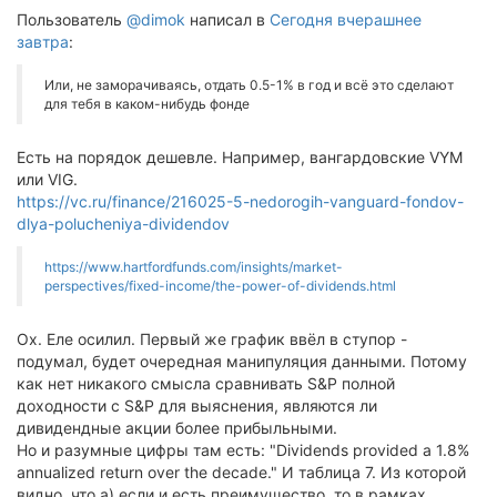
Пользователь
@dimok
написал в
Сегодня вчерашнее
завтра
:
Или, не заморачиваясь, отдать 0.5-1% в год и всё это сделают
для тебя в каком-нибудь фонде
Есть на порядок дешевле. Например, вангардовские VYM
или VIG.
https://vc.ru/finance/216025-5-nedorogih-vanguard-fondov-
dlya-polucheniya-dividendov
https://www.hartfordfunds.com/insights/market-
perspectives/fixed-income/the-power-of-dividends.html
Ох. Еле осилил. Первый же график ввёл в ступор -
подумал, будет очередная манипуляция данными. Потому
как нет никакого смысла сравнивать S&P полной
доходности с S&P для выяснения, являются ли
дивидендные акции более прибыльными.
Но и разумные цифры там есть: "Dividends provided a 1.8%
annualized return over the decade." И таблица 7. Из которой
видно, что а) если и есть преимущество, то в рамках