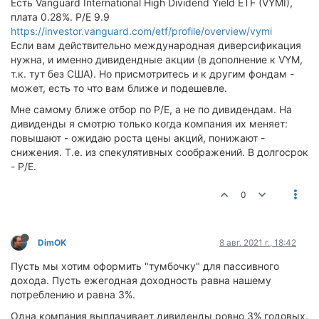
Есть Vanguard International High Dividend Yield ETF (VYMI),
плата 0.28%. P/E 9.9
https://investor.vanguard.com/etf/profile/overview/vymi
Если вам действительно международная диверсификация
нужна, и именно дивидендные акции (в дополнение к VYM,
т.к. тут без США). Но присмотритесь и к другим фондам -
может, есть то что вам ближе и подешевле.
Мне самому ближе отбор по P/E, а не по дивидендам. На
дивиденды я смотрю только когда компания их меняет:
повышают - ожидаю роста цены акций, понижают -
снижения. Т.е. из спекулятивных соображений. В долгосрок
- P/E.
0
DimOK
8 авг. 2021 г., 18:42
Пусть мы хотим оформить "тумбочку" для пассивного
дохода. Пусть ежегодная доходность равна нашему
потреблению и равна 3%.
Одна компания выплачивает дивиденды ровно 3% годовых,