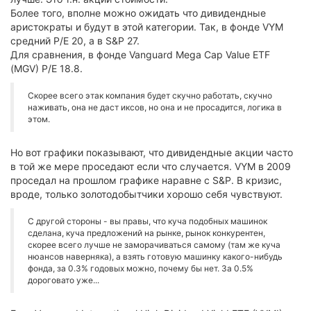
Более того, вполне можно ожидать что дивидендные
аристократы и будут в этой категории. Так, в фонде VYM
средний P/E 20, а в S&P 27.
Для сравнения, в фонде Vanguard Mega Cap Value ETF
(MGV) P/E 18.8.
Скорее всего этак компания будет скучно работать, скучно
наживать, она не даст иксов, но она и не просадится, логика в
этом.
Но вот графики показывают, что дивидендные акции часто
в той же мере проседают если что случается. VYM в 2009
проседал на прошлом графике наравне с S&P. В кризис,
вроде, только золотодобытчики хорошо себя чувствуют.
С другой стороны - вы правы, что куча подобных машинок
сделана, куча предложений на рынке, рынок конкурентен,
скорее всего лучше не заморачиваться самому (там же куча
нюансов наверняка), а взять готовую машинку какого-нибудь
фонда, за 0.3% годовых можно, почему бы нет. За 0.5%
дороговато уже...