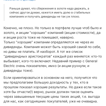
Раньше думал, что сбережения в золоте надо держать, а
сейчас другое думаю, кажется иметь долю в стабильных
компаниях и получать дивиденды не так уж плохо.
Конечно, не плохо. Но только в портфеле лучше чтоб было и
золото, и акции "хороших" компаний (акции стоимости), да
и акции роста тоже не помешают, наверно.
Только "хорошие" компании определяются не через их
дивиденды. Компания может быть хорошей самой по себе,
но дивы не платить. И наоборот. А тот же список
"дивидендных аристократов" каждый раз меняется: кто-то
выбывает, кого-то включают. Недавний пример с General
Electric очень показателен, имхо (и акции рухнули, и
дивиденды тоже).
Если ориентироваться в основном на него, получится что
мы предполагаем большую доходность у тех, кто в
прошлом показал хорошие результаты. Но даже если такое
хотя бы отчасти(!) верно, рынок должен такое оценить
через завышенные текущие цены таких акций, т.е. выгода
для нас, как сегодняшних покупателей, уже не очевидна.