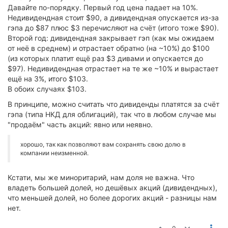
Давайте по-порядку. Первый год цена падает на 10%.
Недивидендная стоит $90, а дивидендная опускается из-за
гэпа до $87 плюс $3 перечисляют на счёт (итого тоже $90).
Второй год: дивидендная закрывает гэп (как мы ожидаем
от неё в среднем) и отрастает обратно (на ~10%) до $100
(из которых платит ещё раз $3 дивами и опускается до
$97). Недивидендная отрастает на те же ~10% и вырастает
ещё на 3%, итого $103.
В обоих случаях $103.
В принципе, можно считать что дивиденды платятся за счёт
гэпа (типа НКД для облигаций), так что в любом случае мы
"продаём" часть акций: явно или неявно.
хорошо, так как позволяют вам сохранять свою долю в
компании неизменной.
Кстати, мы же миноритарий, нам доля не важна. Что
владеть большей долей, но дешёвых акций (дивидендных),
что меньшей долей, но более дорогих акций - разницы нам
нет.