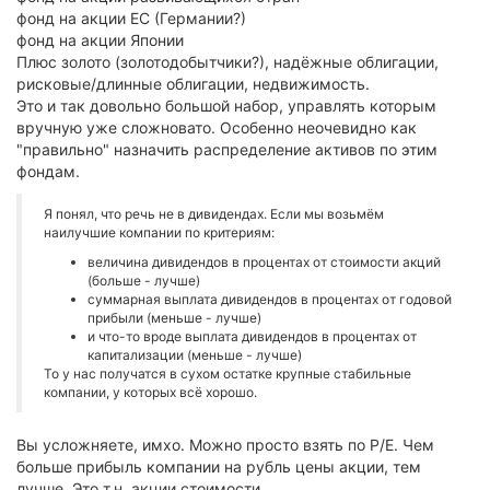
фонд на акции ЕС (Германии?)
фонд на акции Японии
Плюс золото (золотодобытчики?), надёжные облигации,
рисковые/длинные облигации, недвижимость.
Это и так довольно большой набор, управлять которым
вручную уже сложновато. Особенно неочевидно как
"правильно" назначить распределение активов по этим
фондам.
Я понял, что речь не в дивидендах. Если мы возьмём
наилучшие компании по критериям:
величина дивидендов в процентах от стоимости акций
(больше - лучше)
суммарная выплата дивидендов в процентах от годовой
прибыли (меньше - лучше)
и что-то вроде выплата дивидендов в процентах от
капитализации (меньше - лучше)
То у нас получатся в сухом остатке крупные стабильные
компании, у которых всё хорошо.
Вы усложняете, имхо. Можно просто взять по P/E. Чем
больше прибыль компании на рубль цены акции, тем
лучше. Это т.н. акции стоимости.