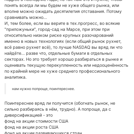
понять всегда ли мы будем не хуже общего рынка, или
вполне можно ожидать десятилетия отставания. Потому
сравнивать можно...
И, тем более, если вы верите в тех.прогресс, во всякие
"приложуньки", город-сад на Марсе, при этом при
относительно низком риске крупных разочарований
именно в новых технологиях (если общий рынок рухнет,
всё равно рухнет всё), то лучше NASDAQ вы вряд ли что
найдёте... разве что, отдельные бумаги в отдельных
секторах. Но это требует хорошо разбираться в рынке и
оценивать текущую перекупленность или недооценённость
по крайней мере не хуже среднего профессионального
аналитика.
нам нужно попроще, поинтереснее.
Поинтереснее вряд ли получится (обогнать рынок, не
сильно разбираясь в нём, трудно). А попроще, да с
диверсификацией - это
фонд на акции стоимости США
фонд на акции роста США
фонд на акции развивающихся стран