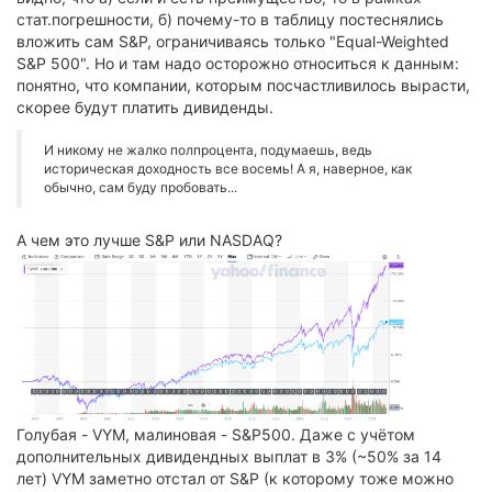
стат.погрешности, б) почему-то в таблицу постеснялись
вложить сам S&P, ограничиваясь только "Equal-Weighted
S&P 500". Но и там надо осторожно относиться к данным:
понятно, что компании, которым посчастливилось вырасти,
скорее будут платить дивиденды.
И никому не жалко полпроцента, подумаешь, ведь
историческая доходность все восемь! А я, наверное, как
обычно, сам буду пробовать...
А чем это лучше S&P или NASDAQ?
Голубая - VYM, малиновая - S&P500. Даже с учётом
дополнительных дивидендных выплат в 3% (~50% за 14
лет) VYM заметно отстал от S&P (к которому тоже можно