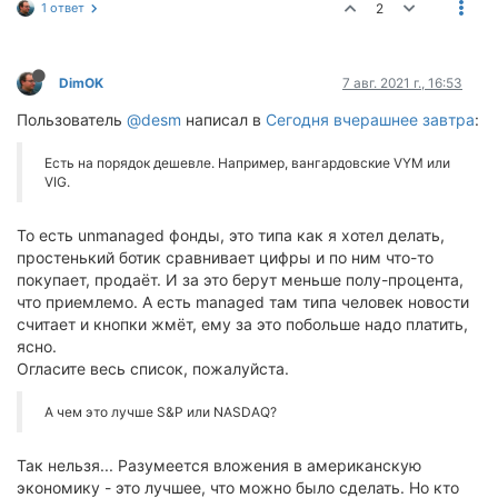
1 ответ
2
DimOK
7 авг. 2021 г., 16:53
Пользователь
@desm
написал в
Сегодня вчерашнее завтра
:
Есть на порядок дешевле. Например, вангардовские VYM или
VIG.
То есть unmanaged фонды, это типа как я хотел делать,
простенький ботик сравнивает цифры и по ним что-то
покупает, продаёт. И за это берут меньше полу-процента,
что приемлемо. А есть managed там типа человек новости
считает и кнопки жмёт, ему за это побольше надо платить,
ясно.
Огласите весь список, пожалуйста.
А чем это лучше S&P или NASDAQ?
Так нельзя... Разумеется вложения в американскую
экономику - это лучшее, что можно было сделать. Но кто