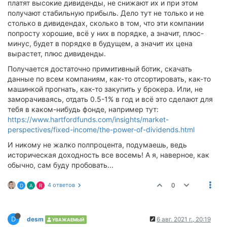
платят высокие дивиденды, не снижают их и при этом
получают стабильную прибыль. Дело тут не только и не
столько в дивидендах, сколько в том, что эти компании
попросту хорошие, всё у них в порядке, а значит, плюс-
минус, будет в порядке в будущем, а значит их цена
вырастет, плюс дивиденды.
Получается достаточно примитивный ботик, скачать
данные по всем компаниям, как-то отсортировать, как-то
машинкой прогнать, как-то закупить у брокера. Или, не
заморачиваясь, отдать 0.5-1% в год и всё это сделают для
тебя в каком-нибудь фонде, например тут:
https://www.hartfordfunds.com/insights/market-
perspectives/fixed-income/the-power-of-dividends.html
И никому не жалко полпроцента, подумаешь, ведь
историческая доходность все восемь! А я, наверное, как
обычно, сам буду пробовать...
4 ответов
0
D
A
R
D
desm
6 авг. 2021 г., 20:19
УВАЖАЕМЫЙ