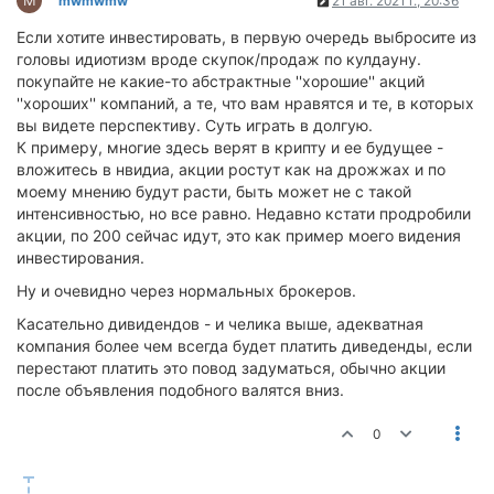
M
mwmwmw
21 авг. 2021 г., 20:36
Если хотите инвестировать, в первую очередь выбросите из
головы идиотизм вроде скупок/продаж по кулдауну.
покупайте не какие-то абстрактные ''хорошие'' акций
''хороших'' компаний, а те, что вам нравятся и те, в которых
вы видете перспективу. Суть играть в долгую.
К примеру, многие здесь верят в крипту и ее будущее -
вложитесь в нвидиа, акции ростут как на дрожжах и по
моему мнению будут расти, быть может не с такой
интенсивностью, но все равно. Недавно кстати продробили
акции, по 200 сейчас идут, это как пример моего видения
инвестирования.
Ну и очевидно через нормальных брокеров.
Касательно дивидендов - и челика выше, адекватная
компания более чем всегда будет платить диведенды, если
перестают платить это повод задуматься, обычно акции
после объявления подобного валятся вниз.
0