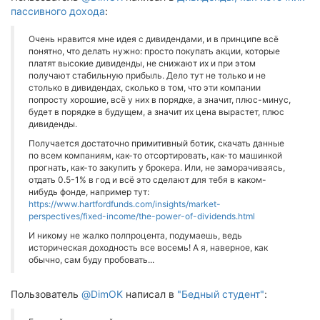
пассивного дохода
:
Очень нравится мне идея с дивидендами, и в принципе всё
понятно, что делать нужно: просто покупать акции, которые
платят высокие дивиденды, не снижают их и при этом
получают стабильную прибыль. Дело тут не только и не
столько в дивидендах, сколько в том, что эти компании
попросту хорошие, всё у них в порядке, а значит, плюс-минус,
будет в порядке в будущем, а значит их цена вырастет, плюс
дивиденды.
Получается достаточно примитивный ботик, скачать данные
по всем компаниям, как-то отсортировать, как-то машинкой
прогнать, как-то закупить у брокера. Или, не заморачиваясь,
отдать 0.5-1% в год и всё это сделают для тебя в каком-
нибудь фонде, например тут:
https://www.hartfordfunds.com/insights/market-
perspectives/fixed-income/the-power-of-dividends.html
И никому не жалко полпроцента, подумаешь, ведь
историческая доходность все восемь! А я, наверное, как
обычно, сам буду пробовать...
Пользователь
@DimOK
написал в
"Бедный студент"
: