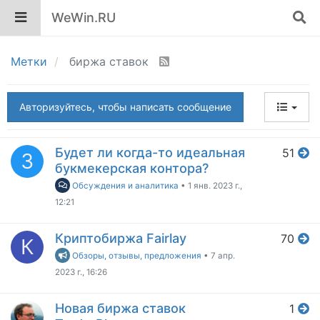
WeWin.RU
Метки
биржа ставок
Авторизуйтесь, чтобы написать сообщение
Будет ли когда-то идеальная
51
3
букмекерская контора?
Обсуждения и аналитика
•
1 янв. 2023 г.,
12:21
Криптобиржа Fairlay
70
К
Обзоры, отзывы, предложения
•
7 апр.
2023 г., 16:26
Новая биржа ставок
1