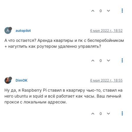
0
A
autopilot
6 мая 2022 г., 18:52
А что остается? Аренда квартиры и пк с бесперебойником
+ нагуглить как роутером удаленно управлять?
0
DimOK
6 мая 2022 г., 18:55
Ну да, я Raspberry Pi ставил в квартиру чью-то, ставил на
него ubuntu и squid и всё работает как часы. Ваш личный
прокси с локальным адресом.
0