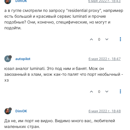
DimOK
6 мая 2022 г., 18:43
а в гугле смотрели по запросу "residential proxy", например
есть большой и красивый сервис luminati и прочие
подобные? Они, конечно, специфические, но могут и
подойти.
0
A
autopilot
6 мая 2022 г., 18:47
юзал аналог luminati. Это под ним и банят. Мож он
заюзанный в хлам, мож как-то палят что порт необычный -
хз
0
DimOK
6 мая 2022 г., 18:48
Да не, им порт не видно. Видимо много вас, любителей
маленьких стран.