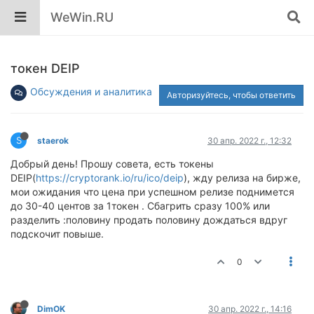
WeWin.RU
токен DEIP
Обсуждения и аналитика
Авторизуйтесь, чтобы ответить
S
staerok
30 апр. 2022 г., 12:32
Добрый день! Прошу совета, есть токены
DEIP(
https://cryptorank.io/ru/ico/deip
), жду релиза на бирже,
мои ожидания что цена при успешном релизе поднимется
до 30-40 центов за 1токен . Сбагрить сразу 100% или
разделить :половину продать половину дождаться вдруг
подскочит повыше.
0
DimOK
30 апр. 2022 г., 14:16