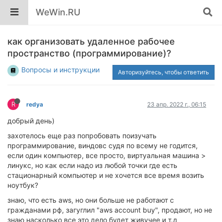
WeWin.RU
как организовать удаленное рабочее
пространство (программирование)?
Вопросы и инструкции
Авторизуйтесь, чтобы ответить
R
redya
23 апр. 2022 г., 06:15
добрый день)
захотелось еще раз попробовать поизучать
программирование, виндовс судя по всему не годится,
если один компьютер, все просто, виртуальная машина >
линукс, но как если надо из любой точки где есть
стационарный компьютер и не хочется все время возить
ноутбук?
знаю, что есть aws, но они больше не работают с
гражданами рф, загуглил "aws account buy", продают, но не
знаю насколько все это дело будет живучее и т.д