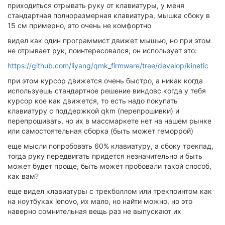
приходиться отрывать руку от клавиатуры, у меня
стандартная полноразмерная клавиатура, мышка сбоку в
15 см примерно, это очень не комфортно
видел как один программист движет мышью, но при этом
не отрывает рук, поинтересовался, он использует это:
https://github.com/liyang/qmk_firmware/tree/develop/kinetic
при этом курсор движется очень быстро, а никак когда
используешь стандартное решение виндовс когда у тебя
курсор кое как движется, то есть надо покупать
клавиатуру с поддержкой qkm (перепрошивки) и
перепрошивать, но их в массмаркете нет на нашем рынке
или самостоятельная сборка (быть может геморрой)
еще мысли попробовать 60% клавиатуру, а сбоку трекпад,
тогда руку передвигать придется незначительно и быть
может будет проще, быть может пробовали такой способ,
как вам?
еще видел клавиатуры с трекболлом или трекпоинтом как
на ноутбуках lenovo, их мало, но найти можно, но это
наверно сомнительная вещь раз не выпускают их