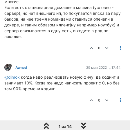
многие.
Если есть стационарная домашняя машина (условно -
сервер), но нет внешнего ип, то покупается впска за пару
баксов, на нее тремя командами ставиться опенвпн в
докере, и таким образом клиент(ну например ноутбук) и
сервер связываются в одну сеть, и ходите в рпд по
локалке.
0
Awned
29 мая 2022 г., 17:44
@dimok
когда надо реализовать новую фичу, да кодинг и
занимает 10%. Когда же надо написать проект с 0, но без
там 90% времени кодинг.
0
1 из 14