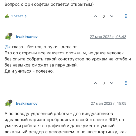
Вопрос с фри софтом остаётся открытым)
1 ответ
0
kvakirsanov
27 мая 2022 г., 03:48
@x
глаза - боятся, а руки - делают.
Это со стороны все кажется сложным, но даже человек
без опыта собрать такой конструктор по урокам на ютубе и
без навыков сможет за пару дней.
Да и учиться - полезно.
0
kvakirsanov
27 мая 2022 г., 15:05
А по поводу удаленной работы - для виндузятников
идеальный вариант пробросить к своей железке RDP, он
умеючи работает с графикой и даже умеет в умный
локальный рендер с ускорением, а не шлет картинку, как