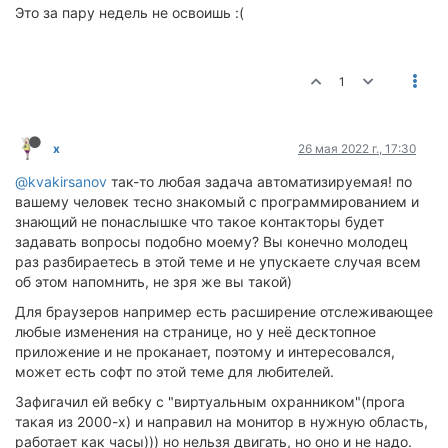
Это за пару недель не освоишь :(
1
x
26 мая 2022 г., 17:30
@kvakirsanov
так-то любая задача автоматизируемая! по
вашему человек тесно знакомый с программированием и
знающий не понаслышке что такое контакторы будет
задавать вопросы подобно моему? Вы конечно молодец
раз разбираетесь в этой теме и не упускаете случая всем
об этом напомнить, не зря же вы такой)
Для браузеров например есть расширение отслеживающее
любые изменения на странице, но у неё десктопное
приложение и не проканает, поэтому и интересовался,
может есть софт по этой теме для любителей.
Зафигачил ей вебку с "виртуальным охранником"(прога
такая из 2000-х) и направил на монитор в нужную область,
работает как часы))) но нельзя двигать, но оно и не надо.