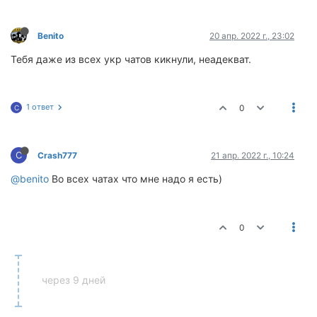
Benito
20 апр. 2022 г., 23:02
Тебя даже из всех укр чатов кикнули, неадекват.
1 ответ
0
C
C
Crash777
21 апр. 2022 г., 10:24
@benito
Во всех чатах что мне надо я есть)
0
через 9 дней