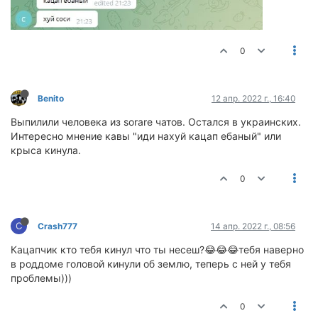
0
Benito
12 апр. 2022 г., 16:40
Выпилили человека из sorare чатов. Остался в украинских.
Интересно мнение кавы "иди нахуй кацап ебаный" или
крыса кинула.
0
C
Crash777
14 апр. 2022 г., 08:56
Кацапчик кто тебя кинул что ты несеш?😂😂😂тебя наверно
в роддоме головой кинули об землю, теперь с ней у тебя
проблемы)))
0