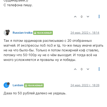
Ординарами.))
С телефона пишу.
0
Russian troika
24 мар. 2022 г., 18:14
УВАЖАЕМЫЙ
Так я потом ординаров расписываю с 20 отобранных
матчей. И экспрессы по5 по3 и тд. то-же пишу иначе играть
не на что было-бы. Только я потом пожирней кэф ставлю,
потому-что 50-100р ну не о чём выходит. И тогда всё на
много усложняется и провалы ну и победы.
0
L
Lardom
24 мар. 2022 г., 18:26
УВАЖАЕМЫЙ
Дааа по 50 рублей далеко не уедешь.