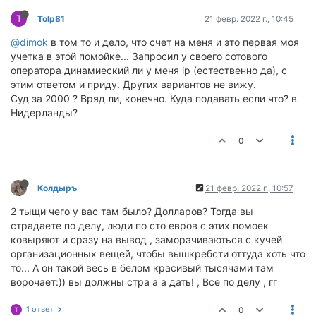
T
Tolp81
21 февр. 2022 г., 10:45
@dimok
в том то и дело, что счет на меня и это первая моя
учетка в этой помойке... Запросил у своего сотового
оператора динамиеский ли у меня ip (естественно да), с
этим ответом и приду. Других вариантов не вижу.
Суд за 2000 ? Вряд ли, конечно. Куда подавать если что? в
Нидерланды?
0
Колдыръ
21 февр. 2022 г., 10:57
2 тыщи чего у вас там было? Долларов? Тогда вы
страдаете по делу, люди по сто евров с этих помоек
ковыряют и сразу на вывод , заморачиваються с кучей
организационных вещей, чтобы вышкребсти оттуда хоть что
то... А он такой весь в белом красивый тысячами там
ворочает:)) вы должны стра а а дать! , Все по делу , гг
1 ответ
0
T