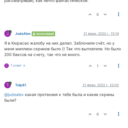
рассматриваю, как нечто фантастическое.
0
J
JudeAlex
21 февр. 2022 г., 15:19
УВАЖАЕМЫЙ
Я в Кюрасао жалобу на них делал. Заблочили счёт, но у
меня миллион скринов было )) Так что выплатили. Но было
200 баксов на счету, так что не много.
1 ответ
1
T
T
Tolp81
21 февр. 2022 г., 22:03
@judealex
какая претензия к тебе была и какие скрины
были?
0