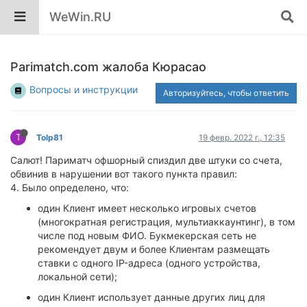
WeWin.RU
Parimatch.com жалоба Кюрасао
Вопросы и инструкции
Авторизуйтесь, чтобы ответить
T
Tolp81
19 февр. 2022 г., 12:35
Салют! Париматч офшорный спиздил две штуки со счета,
обвинив в нарушении вот такого пункта правил:
4. Было определено, что:
один Клиент имеет несколько игровых счетов
(многократная регистрация, мультиаккаунтинг), в том
числе под новым ФИО. Букмекерская сеть не
рекомендует двум и более Клиентам размещать
ставки с одного IP-адреса (одного устройства,
локальной сети);
один Клиент использует данные других лиц для