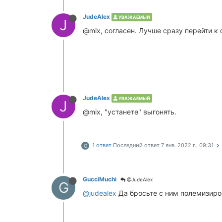
JudeAlex
УВАЖАЕМЫЙ
J
@mix, согласен. Лучше сразу перейти к 
JudeAlex
УВАЖАЕМЫЙ
J
@mix, "устанете" выгонять.
1 ответ
Последний ответ
7 янв. 2022 г., 09:31
G
GucciMuchi
@JudeAlex
G
@judealex
Да бросьте с ним полемизиров