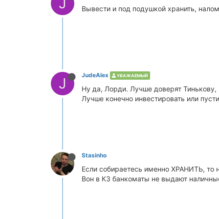
J
Вывести и под подушкой хранить, налом
JudeAlex
УВАЖАЕМЫЙ
J
Ну да, Лорди. Лучше доверят Тинькову,
Лучше конечно инвестировать или пустит
Stasinho
Если собираетесь именно ХРАНИТЬ, то н
Вон в КЗ банкоматы не выдают наличны