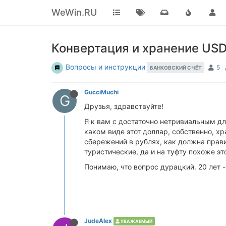
WeWin.RU
Конвертация и хранение US
Вопросы и инструкции
5
БАНКОВСКИЙ СЧЁТ
GucciMuchi
G
Друзья, здравствуйте!
Я к вам с достаточно нетривиальным для
каком виде этот доллар, собственно, х
сбережений в рублях, как должна прав
туристические, да и на туфту похоже эт
Понимаю, что вопрос дурацкий. 20 лет -
JudeAlex
УВАЖАЕМЫЙ