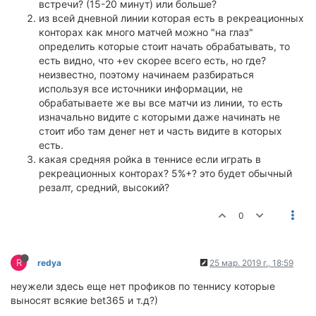
встречи? (15-20 минут) или больше?
из всей дневной линии которая есть в рекреационных
конторах как много матчей можно "на глаз"
определить которые стоит начать обрабатывать, то
есть видно, что +ev скорее всего есть, но где?
неизвестно, поэтому начинаем разбираться
используя все источники информации, не
обрабатываете же вы все матчи из линии, то есть
изначально видите с которыми даже начинать не
стоит ибо там денег нет и часть видите в которых
есть.
какая средняя ройка в теннисе если играть в
рекреационных конторах? 5%+? это будет обычный
резалт, средний, высокий?
0
R
redya
25 мар. 2019 г., 18:59
неужели здесь еще нет профиков по теннису которые
выносят всякие bet365 и т.д?)