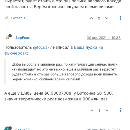
вырастет, будет стоить в сто раз больше валового дохода
всей планеты. Берём конечно, скупаем всеми силами!
1 ответ
2
SapFear
30 окт. 2021 г., 19:33
Пользователь
@focus77
написал в
Ваша лудка на
фьючерсах
:
Шиба выросла в миллион раз, по капитализации сейчас почти
как полькадот, но это не важно, ещё в миллион раз вырастет,
будет стоить в сто раз больше валового дохода всей планеты.
Берём конечно, скупаем всеми силами!
А еще у Шибы цена $0.00007008, у Биткоина $61500,
значит теоретически рост возможен в 900млн. раз
1
F
Focus77
30 окт. 2021 г., 20:04