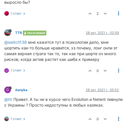
выросло бы?
1 ответ
2
TTR
28 окт. 2021 г., 03:59
УВАЖАЕМЫЙ
@switch138
мне кажется тут в психологии дело, мне
шортить как-то больше нравится, хз почему, лонг онли эт
самая верная страта так то, так как при шорте оч много
рисков, когда актив растет как шиба к примеру
1 ответ
0
D
D
danyka
28 окт. 2021 г., 05:53
@ttr
Привет. А ты не в курсе чего Evolution и Netent ливнули
с Украины ? Просто недоступны в любых казяках.
1 ответ
0