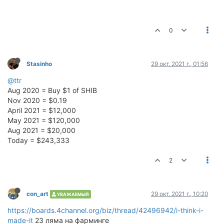
0
Stasinho
29 окт. 2021 г., 01:56
@ttr
Aug 2020 = Buy $1 of SHIB
Nov 2020 = $0.19
April 2021 = $12,000
May 2021 = $120,000
Aug 2021 = $20,000
Today = $243,333
2
сon_art
29 окт. 2021 г., 10:20
УВАЖАЕМЫЙ
https://boards.4channel.org/biz/thread/42496942/i-think-i-
made-it
23 ляма на фарминге