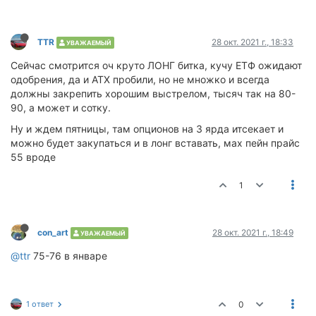
TTR
28 окт. 2021 г., 18:33
УВАЖАЕМЫЙ
Сейчас смотрится оч круто ЛОНГ битка, кучу ЕТФ ожидают
одобрения, да и АТХ пробили, но не множко и всегда
должны закрепить хорошим выстрелом, тысяч так на 80-
90, а может и сотку.
Ну и ждем пятницы, там опционов на 3 ярда итсекает и
можно будет закупаться и в лонг вставать, мах пейн прайс
55 вроде
1
сon_art
28 окт. 2021 г., 18:49
УВАЖАЕМЫЙ
@ttr
75-76 в январе
1 ответ
0