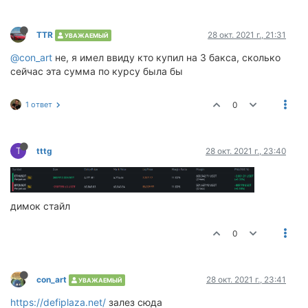
TTR
28 окт. 2021 г., 21:31
УВАЖАЕМЫЙ
@сon_art
не, я имел ввиду кто купил на 3 бакса, сколько
сейчас эта сумма по курсу была бы
1 ответ
0
T
tttg
28 окт. 2021 г., 23:40
димок стайл
0
сon_art
28 окт. 2021 г., 23:41
УВАЖАЕМЫЙ
https://defiplaza.net/
залез сюда