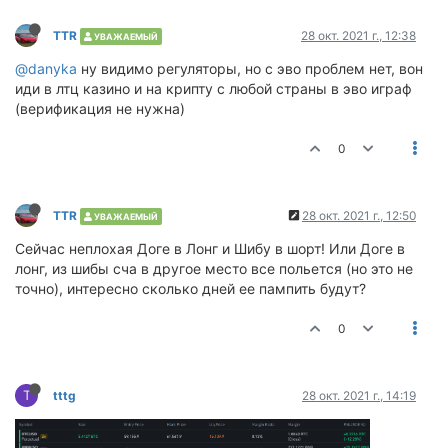
TTR
28 окт. 2021 г., 12:38
УВАЖАЕМЫЙ
@danyka
ну видимо регуляторы, но с эво проблем нет, вон
иди в лтц казино и на крипту с любой страны в эво играф
(верификация не нужна)
0
TTR
28 окт. 2021 г., 12:50
УВАЖАЕМЫЙ
Сейчас неплохая Доге в Лонг и Шибу в шорт! Или Доге в
лонг, из шибы сча в другое место все польется (но это не
точно), интересно сколько дней ее пампить будут?
0
T
tttg
28 окт. 2021 г., 14:19