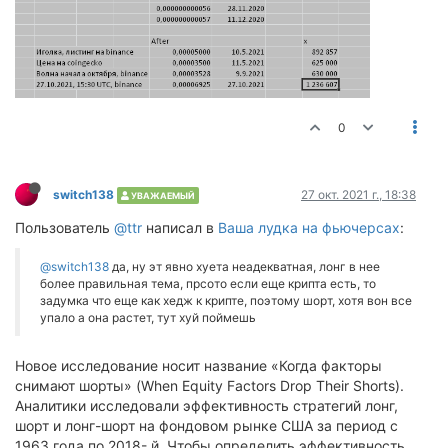
0
switch138
27 окт. 2021 г., 18:38
УВАЖАЕМЫЙ
Пользователь
@ttr
написал в
Ваша лудка на фьючерсах
:
@switch138
да, ну эт явно хуета неадекватная, лонг в нее
более правильная тема, прсото если еще крипта есть, то
задумка что еще как хедж к крипте, поэтому шорт, хотя вон все
упало а она растет, тут хуй поймешь
Новое исследование носит название «Когда факторы
снимают шорты» (When Equity Factors Drop Their Shorts).
Аналитики исследовали эффективность стратегий лонг,
шорт и лонг-шорт на фондовом рынке США за период с
1963 года по 2018- й. Чтобы определить эффективность,