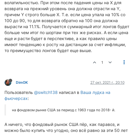
волатильностью. При этом после падения цены на X для
возврата на прежний уровень она должна отрасти на Y,
причем Y строго больше X. Т.е. если цена упала на 10% со
100 до 90, то для возврата обратно на 100 она должна
вырасти на 11.1%. Получается суммарный итог лонгов будет
больше чем итог по шортам при тех же рисках. А если цена
еще и расти будет в перспективе, а как правило цены
имеют тенденцию к росту на дистанции за счет инфляции,
то преимущество лонгов будет еще выше.
1
DimOK
27 окт. 2021 г., 20:10
Пользователь
@switch138
написал в
Ваша лудка на
фьючерсах
:
на фондовом рынке США за период с 1963 года по 2018- й.
А ничего, что фондовый рынок США пёр, как паравоз, и
можно было купить что угодно, оно всё равно за эти 50 лет