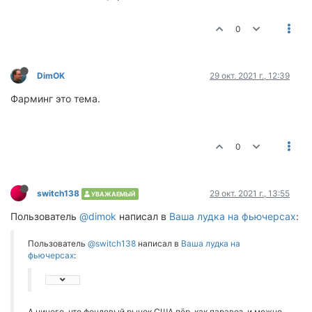
0
DimOK
29 окт. 2021 г., 12:39
Фарминг это тема.
0
switch138
29 окт. 2021 г., 13:55
УВАЖАЕМЫЙ
Пользователь
@dimok
написал в
Ваша лудка на фьючерсах
:
Пользователь
@switch138
написал в
Ваша лудка на
фьючерсах
:
А ничего, что фондовый рынок США пёр, как паравоз, и можно