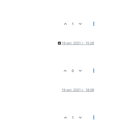
1
19 окт. 2021 г., 15:28
0
19 окт. 2021 г., 18:08
1