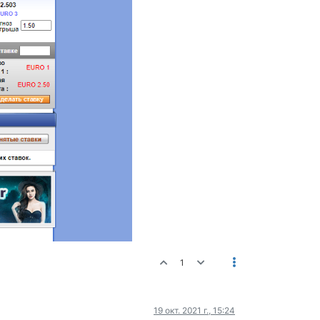
1
19 окт. 2021 г., 15:24