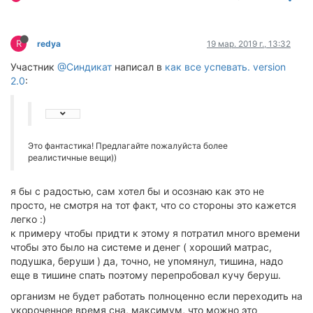
R
redya
19 мар. 2019 г., 13:32
Участник
@Синдикат
написал в
как все успевать. version
2.0
:
Это фантастика! Предлагайте пожалуйста более
реалистичные вещи))
я бы с радостью, сам хотел бы и осознаю как это не
просто, не смотря на тот факт, что со стороны это кажется
легко :)
к примеру чтобы придти к этому я потратил много времени
чтобы это было на системе и денег ( хороший матрас,
подушка, беруши ) да, точно, не упомянул, тишина, надо
еще в тишине спать поэтому перепробовал кучу беруш.
организм не будет работать полноценно если переходить на
укороченное время сна, максимум, что можно это