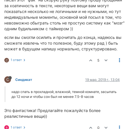
за хоатичность в тексте, некоторые вещи вам могут
показаться несколько не логичными и не нужными, но тут
индивидуальные моменты, основной мой посыл в том, что
невозможно обыграть столь не простую систему как "мозг"
одним будильником с таймером ))
если вы смогли осилить и прочитать до конца, надеюсь вы
сможете извлечь что то полезное, буду этому рад ) быть
может в будущем напишу нормально, структурировано.
1 ответ
5
С
С
Синдикат
19 мар. 2019 г., 13:04
надо спать в прохладной, влажной, темной комнате, засыпать
до 12 ночи и чтобы сон был не менее 7.5-8 часов
Это фантастика! Предлагайте пожалуйста более
реалистичные вещи))
1 ответ
0
R