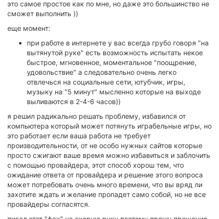
это самое простое как по мне, но даже это большинство не
сможет выполнить ))
еще момент:
при работе в интернете у вас всегда грубо говоря "на
вытянутой руке" есть возможность испытать некое
быстрое, мгновенное, моментальное "поощрение,
удовольствие" а следовательно очень легко
отвлечься на социальные сети, ютубчик, игры,
музыку на "5 минут" мысленно которые на выходе
выливаются в 2-4-6 часов))
я решил радикально решать проблему, избавился от
компьютера который может потянуть играбельные игры, но
это работает если ваша работа не требует
производительности, от не особо нужных сайтов которые
просто сжигают ваше время можно избавиться и заблочить
с помощью провайдера, этот способ хорош тем, что
ожидание ответа от провайдера и решение этого вопроса
может потребовать очень много времени, что вы вряд ли
захотите ждать и желание пропадет само собой, но не все
провайдеры согласятся.
писал этот "фак" на скорую руку поэтому прошу прощения