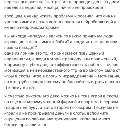
перекладывания на "завтра" и т.д! проходит день за днем,
неделя за неделей, месяца, ничего не происходит
вообщем я начал искать проблему и осознал, что она на
уровне химии и начал интересоваться нейробиологией а
именно нейромедиаторами.
вы никогда не задумывались по каким причинам люди
играющие в слоты имеют бабки? а когда их нет, рано или
поздно находят?
одна из причин это то, что они имеют повышенный
норареналин, а люди которые равнодушны пониженный,
к примеру я убежден, что эффективность работы, точнее
мотивация в ней небезыственого ттрча во многом была от
игры в слоты, игра в слоты > нораадреналин = мотивация,
но это грубо говоря поэтому не бросайтесь играть в слоты
)) к чему я это?
к счастью фиксить это дело можно не тока игрой в слоты,
но еще как минимум легкой фармой и спортом, о первом
говорить не буду, а вот о втором поговорим )) если вы не
играли и не проигрывали деньги в слоты, вспомните
ощущения по окончанию тренировки, когда вы много
бегали, прыгали и т.д