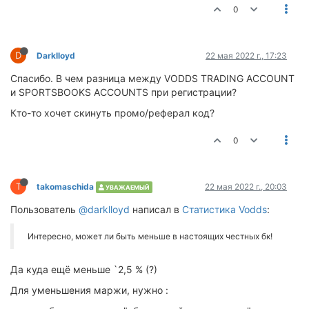
0
D
Darklloyd
22 мая 2022 г., 17:23
Спасибо. В чем разница между VODDS TRADING ACCOUNT
и SPORTSBOOKS ACCOUNTS при регистрации?
Кто-то хочет скинуть промо/реферал код?
0
T
takomaschida
22 мая 2022 г., 20:03
УВАЖАЕМЫЙ
Пользователь
@darklloyd
написал в
Статистика Vodds
:
Интересно, может ли быть меньше в настоящих честных бк!
Да куда ещё меньше `2,5 % (?)
Для уменьшения маржи, нужно :