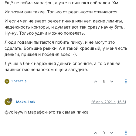
Ещё не побил марафон, а уже в пиннакл собрался. Хм.
Иллюзии они такие. Только от реальности отличаются.
И если чел не знает режет пинка или нет, какие лимиты,
надёжность конторы, и думает вот так сразу начну бить.
Ну-ну. Только удачи можно пожелать.
Люди годами пытаются побить пинку, и не могут это
сделать. Большие рынки. А я такой красивый, у меня есть
деньги, пришёл и победил всех :-).
Лучше в банк надёжный деньги спрячьте, а то с вашей
наивностью ненароком ещё и залудите.
1 ответ
5
M
M
Maks-Lark
26 апр. 2021 г., 16:51
@volleywin марафон-это та самая пинка
0