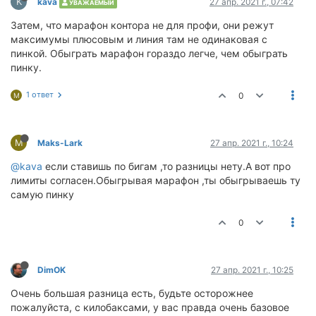
K
kava
27 апр. 2021 г., 07:42
УВАЖАЕМЫЙ
Затем, что марафон контора не для профи, они режут
максимумы плюсовым и линия там не одинаковая с
пинкой. Обыграть марафон гораздо легче, чем обыграть
пинку.
1 ответ
0
M
M
Maks-Lark
27 апр. 2021 г., 10:24
@kava
если ставишь по бигам ,то разницы нету.А вот про
лимиты согласен.Обыгрывая марафон ,ты обыгрываешь ту
самую пинку
0
DimOK
27 апр. 2021 г., 10:25
Очень большая разница есть, будьте осторожнее
пожалуйста, с килобаксами, у вас правда очень базовое