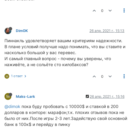
0
DimOK
26 апр. 2021 г., 15:13
Пиннакль удовлетворяет вашим критериям надежности.
В плане условий получше надо понимать, что вы ставите и
насколько большой у вас перевес.
И самый главный вопрос - почему вы уверены, что
наживёте, а не сольёте сто килобаксов?
1 ответ
0
M
M
Maks-Lark
26 апр. 2021 г., 15:16
@dimok
пока буду пробовать с 10000$ и ставкой в 200
долларов в конторе: марафон,т.к. плохих отзывов пока не
было от них.После игры 2-3 лет.Задействую свой основной
банк в 100к$ и перейду в пинку