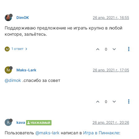
DimOK
26 апр. 2021 г., 16:55
Поддерживаю предложение не играть крупно в любой
конторе, зальётесь.
1 ответ
0
M
M
Maks-Lark
26 апр. 2021 г., 17:05
@dimok
.спасибо за совет
0
K
kava
26 апр. 2021 г., 20:26
УВАЖАЕМЫЙ
Пользователь
@maks-lark
написал в
Игра в Пиннакле
: