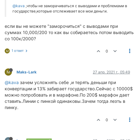
@kava
,чтобы не заморачиваться с выводами и проблемами в
государстве,которые отслеживает все мои деньги.
если вы не можете "заморочиться" с выводами при
суммах 10,000/200 то как вы собираетесь потом выводить
со 100к/2000?
1 ответ
0
M
M
Maks-Lark
27 апр. 2021 г., 05:49
@kava
зачем усложнять себе ,и терять деньши при
конвертации и 13% забирает государство.Сейчас с 10000$
можно попробовать и в марафоне.По 200$ марафон дает
ставить.Линии с пинкой одинаковы.Зачем тогда лезть в
пинку.
0