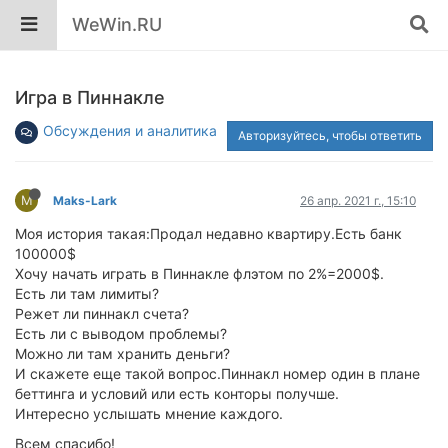
WeWin.RU
Игра в Пиннакле
Обсуждения и аналитика
Авторизуйтесь, чтобы ответить
M
Maks-Lark
26 апр. 2021 г., 15:10
Моя история такая:Продал недавно квартиру.Есть банк
100000$
Хочу начать играть в Пиннакле флэтом по 2%=2000$.
Есть ли там лимиты?
Режет ли пиннакл счета?
Есть ли с выводом проблемы?
Можно ли там хранить деньги?
И скажете еще такой вопрос.Пиннакл номер один в плане
беттинга и условий или есть конторы получше.
Интересно услышать мнение каждого.
Всем спасибо!