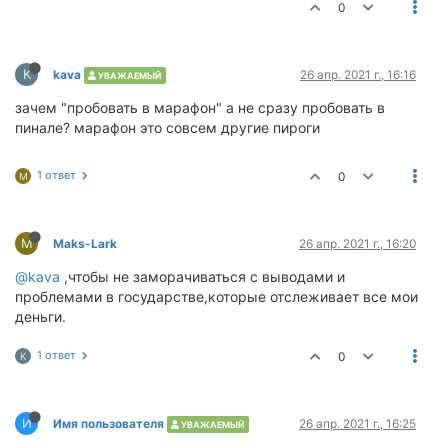
0
K
kava
26 апр. 2021 г., 16:16
УВАЖАЕМЫЙ
зачем "пробовать в марафон" а не сразу пробовать в
пинале? марафон это совсем другие пироги
1 ответ
0
M
M
Maks-Lark
26 апр. 2021 г., 16:20
@kava
,чтобы не заморачиваться с выводами и
проблемами в государстве,которые отслеживает все мои
деньги.
1 ответ
0
K
И
Имя пользователя
26 апр. 2021 г., 16:25
УВАЖАЕМЫЙ