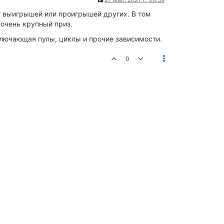
т выигрышей или проигрышей других. В том
 очень крупный приз.
ключающая пулы, циклы и прочие зависимости.
0