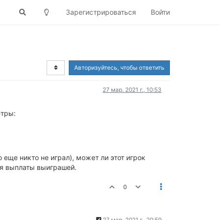
Зарегистрироваться
Войти
Авторизуйтесь, чтобы ответить
27 мар. 2021 г., 10:53
етры:
 еще никто не играл), может ли этот игрок
для выплаты выиграшей.
0
27 мар. 2021 г., 20:59