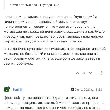
а имею только полный упадок сил
если прям на самом деле упадок сил на "душевном" и
физическом уровне, записывайтесь к психиатру/
психотерапевту, говорите, что у вас все хуево, сил нет,
мотивации нет, каждый день живу с ощущением как будто
я овощ и т.д, вам позадают вопросы, выпишут вам легкую
фарму которая довольно быстро вам поможет
есть конечно куча психологических, психотерапевтический
методик, но без знаний и опыта самостоятельно они не
стоят ровным счетом ничего, еще больше закопаетесь в
своих проблемах
0
L
lion111
9 янв. 2021 г., 13:23
@redneck тут ты попал в точку, долги эти дядькам, они
взяты под процентами, каждый месяц гаситься процент, а
сам долг не двигается с места и честно ждать не кто не