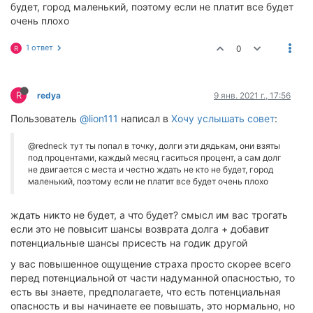
будет, город маленький, поэтому если не платит все будет
очень плохо
1 ответ
0
R
R
redya
9 янв. 2021 г., 17:56
Пользователь
@lion111
написал в
Хочу услышать совет
:
@redneck тут ты попал в точку, долги эти дядькам, они взяты
под процентами, каждый месяц гаситься процент, а сам долг
не двигается с места и честно ждать не кто не будет, город
маленький, поэтому если не платит все будет очень плохо
ждать никто не будет, а что будет? смысл им вас трогать
если это не повысит шансы возврата долга + добавит
потенциальные шансы присесть на годик другой
у вас повышенное ощущение страха просто скорее всего
перед потенциальной от части надуманной опасностью, то
есть вы знаете, предполагаете, что есть потенциальная
опасность и вы начинаете ее повышать, это нормально, но