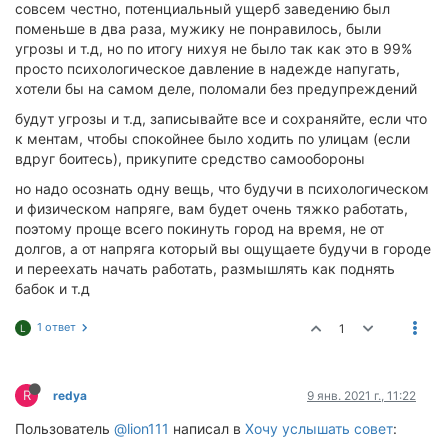
совсем честно, потенциальный ущерб заведению был
поменьше в два раза, мужику не понравилось, были
угрозы и т.д, но по итогу нихуя не было так как это в 99%
просто психологическое давление в надежде напугать,
хотели бы на самом деле, поломали без предупреждений
будут угрозы и т.д, записывайте все и сохраняйте, если что
к ментам, чтобы спокойнее было ходить по улицам (если
вдруг боитесь), прикупите средство самообороны
но надо осознать одну вещь, что будучи в психологическом
и физическом напряге, вам будет очень тяжко работать,
поэтому проще всего покинуть город на время, не от
долгов, а от напряга который вы ощущаете будучи в городе
и переехать начать работать, размышлять как поднять
бабок и т.д
1 ответ
1
L
R
redya
9 янв. 2021 г., 11:22
Пользователь
@lion111
написал в
Хочу услышать совет
: