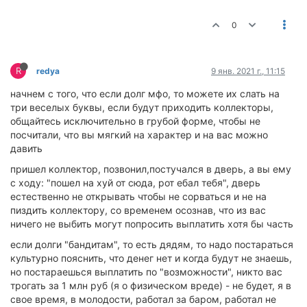
0
R
redya
9 янв. 2021 г., 11:15
начнем с того, что если долг мфо, то можете их слать на
три веселых буквы, если будут приходить коллекторы,
общайтесь исключительно в грубой форме, чтобы не
посчитали, что вы мягкий на характер и на вас можно
давить
пришел коллектор, позвонил,постучался в дверь, а вы ему
с ходу: "пошел на хуй от сюда, рот ебал тебя", дверь
естественно не открывать чтобы не сорваться и не на
пиздить коллектору, со временем осознав, что из вас
ничего не выбить могут попросить выплатить хотя бы часть
если долги "бандитам", то есть дядям, то надо постараться
культурно пояснить, что денег нет и когда будут не знаешь,
но постараешься выплатить по "возможности", никто вас
трогать за 1 млн руб (я о физическом вреде) - не будет, я в
свое время, в молодости, работал за баром, работал не