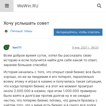
WeWin.RU
Хочу услышать совет
Личные темы
Авторизуйтесь, чтобы ответить
L
lion111
9 янв. 2021 г., 09:20
Всем доброе время суток, хотел бы рассказать свою
историю и если получится найти для себя какой-то ответ,
заранее большое спасибо)
История началась с того, что открыл свой бизнес все было
хорошо, но из-за пандемии я его потерял, параллельно
всему этому я играл в казино и получилась такая ситуация,
что когда потерял бизнес и в этот же момент проиграл
около 2.000.000 в казино, при этом 1.000.000 примерно
было взято в долг(сам против долгов ну я не ожидал
честно, что потеряю бизнес потому, что деньги брались с
учётом того, что у меня есть бизнес и я смогу все долги