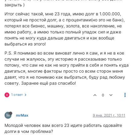
закрыть )
Итог сейчас такой, мне 23 года, имею долг в 1.000.000,
который не простой долг, а с процентами(но это не банк),
потерял все бизнес, машину, золота, все накопление, не
имею работу, а имею только полный упадок сил и даже
понять не могу куда дальше двигаться и как вообще
выбраться из этого!
P.S. Я понимаю во всем виноват лично я сам, и я не в кое
случаи не жалуюсь, эту историю я рассказываю только
потому, что сам не как не могу прийти в себя и понять куда
двигаться, многие факторы просто со всем сторон меня
давят, что я не понимаю как выбраться, буду рад любому
совету. Заранее ещё раз спасибо!
1 ответ
0
R
M
mrMax
9 янв. 2021 г., 10:11
Молодой человек вам всего 23 идите работать одовайте
долги в чом проблема?