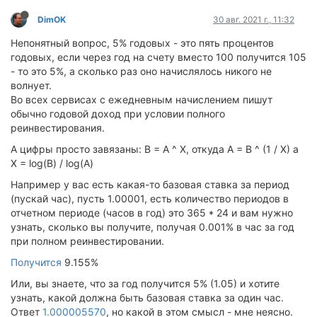
DimOK
30 авг. 2021 г., 11:32
Непонятный вопрос, 5% годовых - это пять процентов
годовых, если через год на счету вместо 100 получится 105
- то это 5%, а сколько раз оно начислялось никого не
волнует.
Во всех сервисах с ежедневным начислением пишут
обычно годовой доход при условии полного
реинвестирования.
А цифры просто завязаны: B = A ^ X, откуда A = B ^ (1 / X) а
X = log(B) / log(A)
Например у вас есть какая-то базовая ставка за период
(пускай час), пусть 1.00001, есть количество периодов в
отчетном периоде (часов в год) это 365 * 24 и вам нужно
узнать, сколько вы получите, получая 0.001% в час за год
при полном реинвестировании.
Получится
9.155%
Или, вы знаете, что за год получится 5% (1.05) и хотите
узнать, какой должна быть базовая ставка за один час.
Ответ
1.000005570
, но какой в этом смысл - мне неясно.