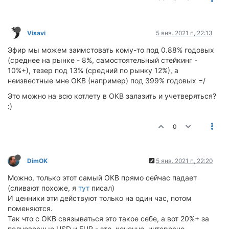
Visavi
5 янв. 2021 г., 22:13
Эфир мы можем заимстовать кому-то под 0.88% годовых
(среднее на рынке - 8%, самостоятельный стейкинг -
10%+), тезер под 13% (средний по рынку 12%), а
неизвестные мне OKB (например) под 399% годовых =/
Это можно на всю котлету в ОКВ залазить и учетверяться?
:)
0
DimOK
5 янв. 2021 г., 22:20
Можно, только этот самый OKB прямо сейчас падает
(сливают похоже, я
тут
писал)
И ценники эти действуют только на один час, потом
поменяются.
Так что с OKB связываться это такое себе, а вот 20%+ за
полновесные USD и EUR - это, конечно, интересно.