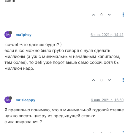
взять.
0
M
ma1phoy
6 янв. 2021 г., 14:41
ico-defi-что дальше будет? )
если в ico можно было грубо говоря с нуля сделать
миллионы (а уж с минимальным начальным капиталом,
тем более), то defi уже порог выше само собой. хотя бы
миллион надо.
0
M
mr.sleeppy
6 янв. 2021 г., 16:59
Я правильно понимаю, что в минимальной годовой ставке
нужно писать цифру из предыдущей ставки
финансирования ?