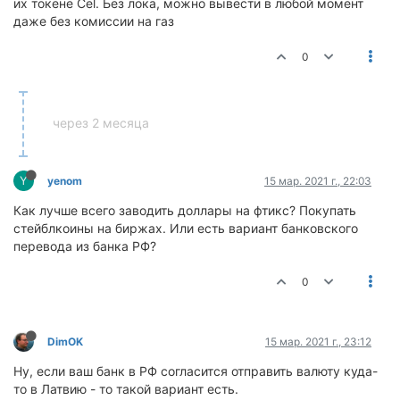
их токене Cel. Без лока, можно вывести в любой момент
даже без комиссии на газ
0
через 2 месяца
Y
yenom
15 мар. 2021 г., 22:03
Как лучше всего заводить доллары на фтикс? Покупать
стейблкоины на биржах. Или есть вариант банковского
перевода из банка РФ?
0
DimOK
15 мар. 2021 г., 23:12
Ну, если ваш банк в РФ согласится отправить валюту куда-
то в Латвию - то такой вариант есть.