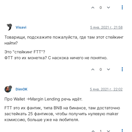
0
Visavi
5 янв. 2021 г., 21:58
Товарищи, подскажите пожалуйста, где там этот стейкинг
найти?
Это "стейкинг FTT"?
ФТТ это их монетка? С наскока ничего не понятно.
0
DimOK
5 янв. 2021 г., 22:02
Про Wallet ->Margin Lending речь идёт.
FTT это их фантик, типа BNB на бинансе, там достаточно
застейкать 25 фантиков, чтобы получить нулевую maker
комиссию, больше уже на любителя.
1