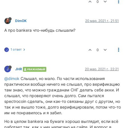
0
DimOK
20 мар. 2021 г., 21:51
А про bankera что-нибудь слышали?
1 ответ
0
J
J
JHR
20 мар. 2021 г., 22:21
УВАЖАЕМЫЙ
@dimok
Слышал, но мало. По части использования
практически вообще ничего не слышал, про верификацию
там знаю, что можно гражданам СНГ делать себе акки. И
слышал, что проверяют очень долго. Сам пытался
spectrocoin сделать, они как-то связаны друг с другом, но
так и не вышло тоже, долго верифицировали, потом что-то
им не понравилось и я забил.
Но в целом bankera на бумаге хорошо выглядит, если всё
работает так, как у них написано на сайте. И вопрос в