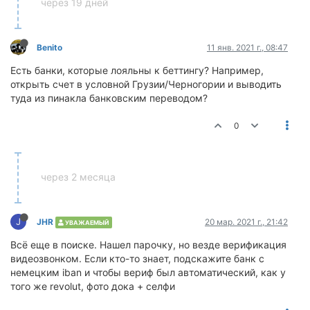
через 19 дней
Benito
11 янв. 2021 г., 08:47
Есть банки, которые лояльны к беттингу? Например,
открыть счет в условной Грузии/Черногории и выводить
туда из пинакла банковским переводом?
0
через 2 месяца
J
JHR
20 мар. 2021 г., 21:42
УВАЖАЕМЫЙ
Всё еще в поиске. Нашел парочку, но везде верификация
видеозвонком. Если кто-то знает, подскажите банк с
немецким iban и чтобы вериф был автоматический, как у
того же revolut, фото дока + селфи