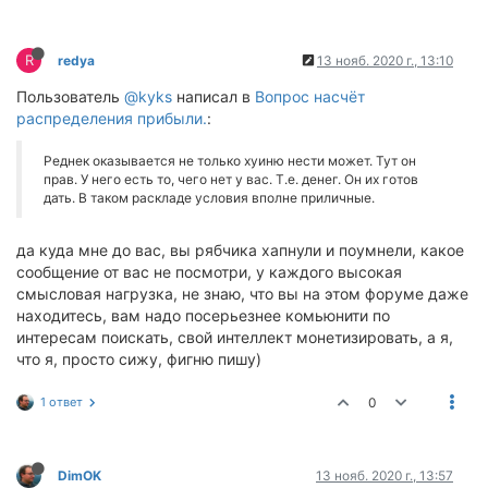
R
redya
13 нояб. 2020 г., 13:10
Пользователь
@kyks
написал в
Вопрос насчёт
распределения прибыли.
:
Реднек оказывается не только хуиню нести может. Тут он
прав. У него есть то, чего нет у вас. Т.е. денег. Он их готов
дать. В таком раскладе условия вполне приличные.
да куда мне до вас, вы рябчика хапнули и поумнели, какое
сообщение от вас не посмотри, у каждого высокая
смысловая нагрузка, не знаю, что вы на этом форуме даже
находитесь, вам надо посерьезнее комьюнити по
интересам поискать, свой интеллект монетизировать, а я,
что я, просто сижу, фигню пишу)
1 ответ
0
DimOK
13 нояб. 2020 г., 13:57