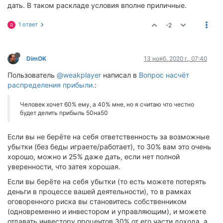
дать. В таком раскладе условия вполне приличные.
1 ответ
-2
R
DimOK
13 нояб. 2020 г., 07:40
Пользователь
@weakplayer
написал в
Вопрос насчёт
распределения прибыли.
:
Человек хочет 60% ему, а 40% мне, но я считаю что честно
будет делить прибыль 50на50
Если вы не берёте на себя ответственность за возможные
убытки (без беды играете/работает), то 30% вам это очень
хорошо, можно и 25% даже дать, если нет полной
уверенности, что затея хорошая.
Если вы берёте на себя убытки (то есть можете потерять
деньги в процессе вашей деятельности), то в рамках
оговоренного риска вы становитесь собственником
(одновременно и инвестором и управляющим), и можете
отдавать инвестору процентов 30% от его части дохода, а