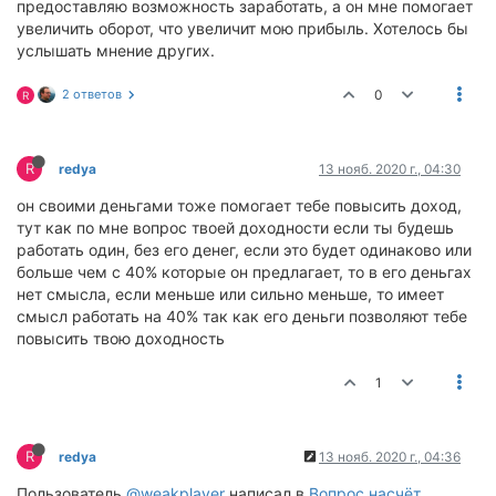
предоставляю возможность заработать, а он мне помогает
увеличить оборот, что увеличит мою прибыль. Хотелось бы
услышать мнение других.
2 ответов
0
R
R
redya
13 нояб. 2020 г., 04:30
он своими деньгами тоже помогает тебе повысить доход,
тут как по мне вопрос твоей доходности если ты будешь
работать один, без его денег, если это будет одинаково или
больше чем с 40% которые он предлагает, то в его деньгах
нет смысла, если меньше или сильно меньше, то имеет
смысл работать на 40% так как его деньги позволяют тебе
повысить твою доходность
1
R
redya
13 нояб. 2020 г., 04:36
Пользователь
@weakplayer
написал в
Вопрос насчёт