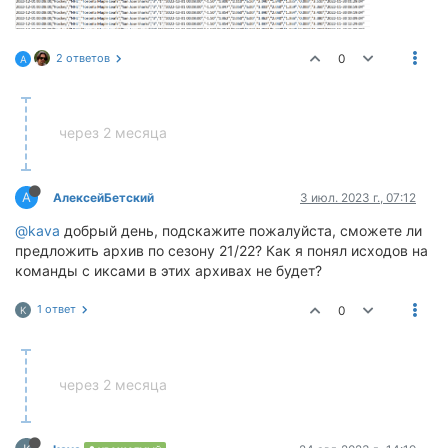
2 ответов
0
А
через 2 месяца
А
АлексейБетский
3 июл. 2023 г., 07:12
@kava
добрый день, подскажите пожалуйста, сможете ли
предложить архив по сезону 21/22? Как я понял исходов на
команды с иксами в этих архивах не будет?
1 ответ
0
K
через 2 месяца