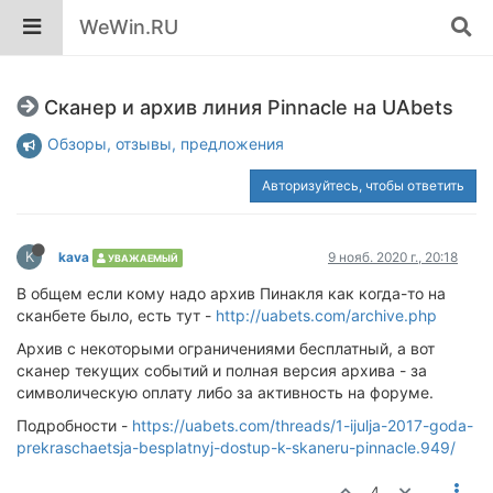
WeWin.RU
Сканер и архив линия Pinnacle на UAbets
Обзоры, отзывы, предложения
Авторизуйтесь, чтобы ответить
K
kava
9 нояб. 2020 г., 20:18
УВАЖАЕМЫЙ
В общем если кому надо архив Пинакля как когда-то на
сканбете было, есть тут -
http://uabets.com/archive.php
Архив с некоторыми ограничениями бесплатный, а вот
сканер текущих событий и полная версия архива - за
символическую оплату либо за активность на форуме.
Подробности -
https://uabets.com/threads/1-ijulja-2017-goda-
prekraschaetsja-besplatnyj-dostup-k-skaneru-pinnacle.949/
4