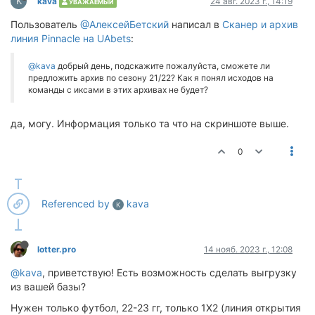
K
kava
24 авг. 2023 г., 14:19
УВАЖАЕМЫЙ
Пользователь
@АлексейБетский
написал в
Сканер и архив
линия Pinnacle на UAbets
:
@kava
добрый день, подскажите пожалуйста, сможете ли
предложить архив по сезону 21/22? Как я понял исходов на
команды с иксами в этих архивах не будет?
да, могу. Информация только та что на скриншоте выше.
0
Referenced by
kava
K
lotter.pro
14 нояб. 2023 г., 12:08
@kava
, приветствую! Есть возможность сделать выгрузку
из вашей базы?
Нужен только футбол, 22-23 гг, только 1Х2 (линия открытия