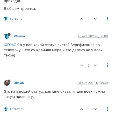
приходят.
В общем троечка.
1 ответ
0
Weenax
28 окт. 2020 г., 08:06
@DimOK
а у вас какой статус счета? Верификация по
телефону - это оч крайняя мера и это далеко не у всех
такое)
0
DimOK
28 окт. 2020 г., 08:39
Это на высший статус, как мне сказали, для всех нужно
такую проверку.
1 ответ
0