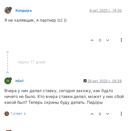
Колдыръ
9 окт. 2025 г., 14:30
Я не халявщик, я партнер (с) ))
0
через 17 дней
H
h5n1
26 окт. 2025 г., 05:38
Вчера у них делал ставку, сегодня захожу, как будто
ничего не было. Кто вчера ставки делал, может у них сбой
какой был? Теперь скрины буду делать. Пидоры
1 ответ
0
1