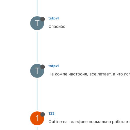
tstpvl
T
Спасибо
tstpvl
T
На компе настроил, все летает, а что и
123
1
Outline на телефоне нормально работает