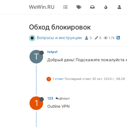
WeWin.RU
Обход блокировок
Вопросы и инструкции
3
9
1.7k
tstpvl
T
Добрый день! Подскажите пожалуйста х
1 ответ
Последний ответ
30 окт. 2024 г., 08:28
1
123
@tstpvl
1
Outline VPN