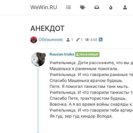
WeWin.RU
АНЕКДОТ
Обезьянник
1
1
448
Russian troika
УВАЖАЕМЫЙ
Учительница. Дети расскажите, что вы 
Машенька я раненным помогала.
Учительница. И что говорили раненые т
Спасибо Машенька врачом будешь.
Петя. Я помогал танкистам танк мыть.
Учительница. И что говорили танкисты т
Спасибо Петя, трактористом будешь.
Вовочка. А я во время войны снаряды к 
Учительница. И что говорили тебе арти
Яя гуд, зер гуд киндор Володя.