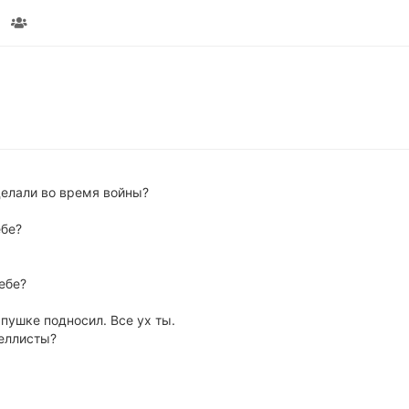
делали во время войны?
ебе?
ебе?
пушке подносил. Все ух ты.
реллисты?