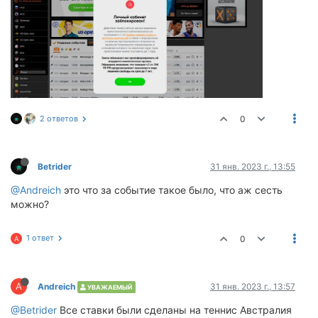
2 ответов
0
Betrider
31 янв. 2023 г., 13:55
@Andreich
это что за событие такое было, что аж сесть
можно?
1 ответ
0
A
A
Andreich
31 янв. 2023 г., 13:57
УВАЖАЕМЫЙ
@Betrider
Все ставки были сделаны на теннис Австралия