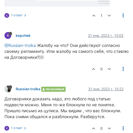
1 ответ
1
K
K
kepchek
31 янв. 2023 г., 15:03
@Russian-troika
Жалобу на что? Они действуют согласно
своему регламенту. Или жалобу на самого себя, что ставлю
на Договорняки?)))
0
Russian troika
31 янв. 2023 г., 15:22
УВАЖАЕМЫЙ
Договорняки доказать надо, это любого под статью
подвести можно. Меня то-же блокнули по не понятке.
Пришло письмо из цуписа. Мы видим , что вас блокнули.
Пока сними общался и разблокнули. Разберутся.
1 ответ
0
K