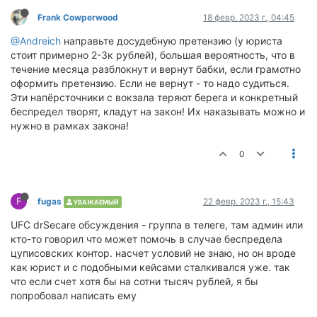
Frank Cowperwood
18 февр. 2023 г., 04:45
@Andreich
направьте досудебную претензию (у юриста
стоит примерно 2-3к рублей), большая вероятность, что в
течение месяца разблокнут и вернут бабки, если грамотно
оформить претензию. Если не вернут - то надо судиться.
Эти напёрсточники с вокзала теряют берега и конкретный
беспредел творят, кладут на закон! Их наказывать можно и
нужно в рамках закона!
0
F
fugas
22 февр. 2023 г., 15:43
УВАЖАЕМЫЙ
UFC drSecare обсуждения - группа в телеге, там админ или
кто-то говорил что может помочь в случае беспредела
цуписовских контор. насчет условий не знаю, но он вроде
как юрист и с подобными кейсами сталкивался уже. так
что если счет хотя бы на сотни тысяч рублей, я бы
попробовал написать ему