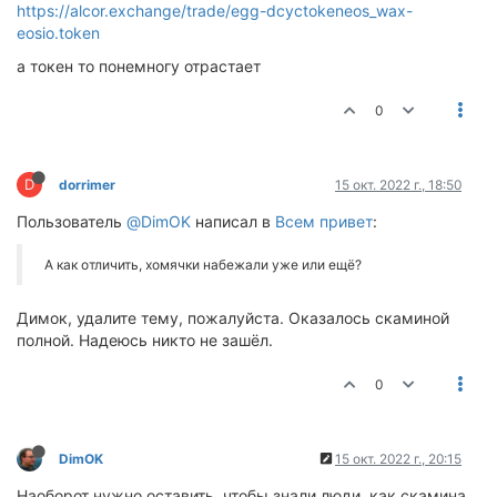
https://alcor.exchange/trade/egg-dcyctokeneos_wax-
eosio.token
а токен то понемногу отрастает
0
D
dorrimer
15 окт. 2022 г., 18:50
Пользователь
@DimOK
написал в
Всем привет
:
А как отличить, хомячки набежали уже или ещё?
Димок, удалите тему, пожалуйста. Оказалось скаминой
полной. Надеюсь никто не зашёл.
0
DimOK
15 окт. 2022 г., 20:15
Наоборот нужно оставить, чтобы знали люди, как скамина