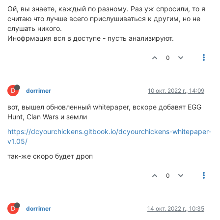
Ой, вы знаете, каждый по разному. Раз уж спросили, то я
считаю что лучше всего прислушиваться к другим, но не
слушать никого.
Инофрмация вся в доступе - пусть анализируют.
0
D
dorrimer
10 окт. 2022 г., 14:09
вот, вышел обновленный whitepaper, вскоре добавят EGG
Hunt, Clan Wars и земли
https://dcyourchickens.gitbook.io/dcyourchickens-whitepaper-
v1.05/
так-же скоро будет дроп
0
D
dorrimer
14 окт. 2022 г., 10:35