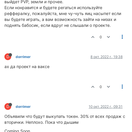
выйдет PVP, земли и прочее.
Если нонравится и будете регаться используйте
реффералку, пожалуйста, мне чу-чуть яиц насыпет если
вы будете играть, а вам возможность зайти на низах и
поднять бабосик, если вдруг не слышали о проекте.
0
D
dorrimer
8 окт. 2022 г., 19:38
ах да проект на ваксе
0
D
dorrimer
10 окт. 2022 г., 09:31
Объявили что будут выкупать токен. 30% от всех продаж с
вторички. Неплохо. Пока что дышим
Coming Soon