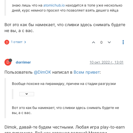
знаю лишь что на
atomichub.io
находится в топе уже несколько
дней, курс немного просел что позволяет взять дешего яйца
Вот это как бы намекает, что сливки здесь снимать будете
не вы, а с вас.
1 ответ
0
D
D
dorrimer
10 окт. 2022 г., 13:01
Пользователь
@DimOK
написал в
Всем привет
:
Вообще похоже на пирамидку, причем на стадии разгрузки
Вот это как бы намекает, что сливки здесь снимать будете не
вы, а с вас.
Dimok, давай-те будем честными. Любая игра play-to-earn
это пирамида. Всё как завещал великий Мавроди.