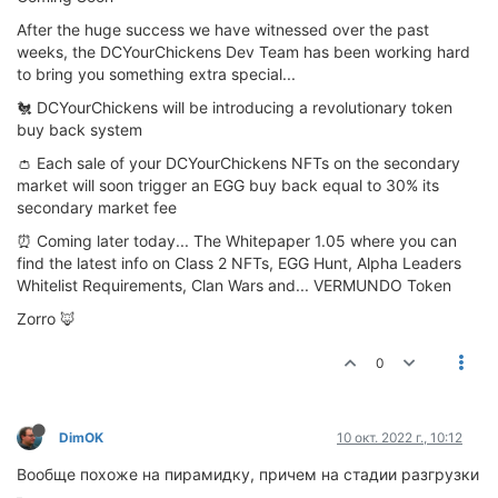
After the huge success we have witnessed over the past
weeks, the DCYourChickens Dev Team has been working hard
to bring you something extra special...
🐔 DCYourChickens will be introducing a revolutionary token
buy back system
👛 Each sale of your DCYourChickens NFTs on the secondary
market will soon trigger an EGG buy back equal to 30% its
secondary market fee
⏰ Coming later today... The Whitepaper 1.05 where you can
find the latest info on Class 2 NFTs, EGG Hunt, Alpha Leaders
Whitelist Requirements, Clan Wars and... VERMUNDO Token
Zorro 🦊
0
DimOK
10 окт. 2022 г., 10:12
Вообще похоже на пирамидку, причем на стадии разгрузки