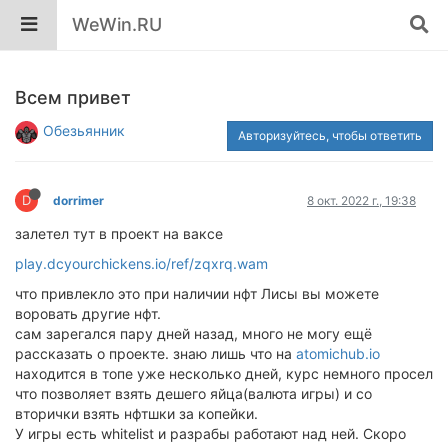
WeWin.RU
Всем привет
Обезьянник
Авторизуйтесь, чтобы ответить
D
dorrimer
8 окт. 2022 г., 19:38
залетел тут в проект на ваксе
play.dcyourchickens.io/ref/zqxrq.wam
что привлекло это при наличии нфт Лисы вы можете
воровать другие нфт.
сам зарегался пару дней назад, много не могу ещё
рассказать о проекте. знаю лишь что на
atomichub.io
находится в топе уже несколько дней, курс немного просел
что позволяет взять дешего яйца(валюта игры) и со
вторички взять нфтшки за копейки.
У игры есть whitelist и разрабы работают над ней. Скоро