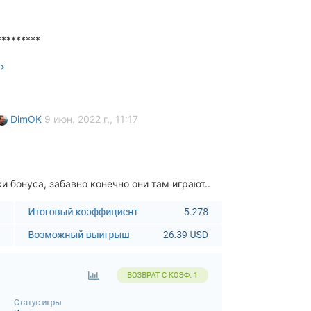
*********
DimOK
9 июн. 2022 г., 11:17
и бонуса, забавно конечно они там играют..