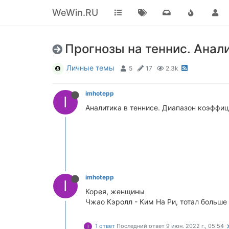
WeWin.RU
Прогнозы на теннис. Анали
Личные темы
5
17
2.3k
imhotepp
I
Аналитика в теннисе. Диапазон коэффици
imhotepp
I
Корея, женщины
Чжао Кэролл - Ким На Ри, тотал больше
1 ответ
Последний ответ
9 июн. 2022 г., 05:54
I