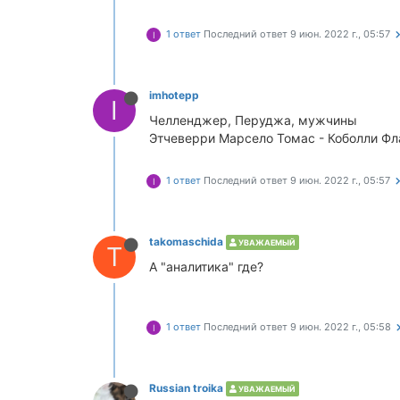
1 ответ
Последний ответ
9 июн. 2022 г., 05:57
I
imhotepp
I
Челленджер, Перуджа, мужчины
Этчеверри Марсело Томас - Коболли Фла
1 ответ
Последний ответ
9 июн. 2022 г., 05:57
I
takomaschida
УВАЖАЕМЫЙ
T
А "аналитика" где?
1 ответ
Последний ответ
9 июн. 2022 г., 05:58
I
Russian troika
УВАЖАЕМЫЙ