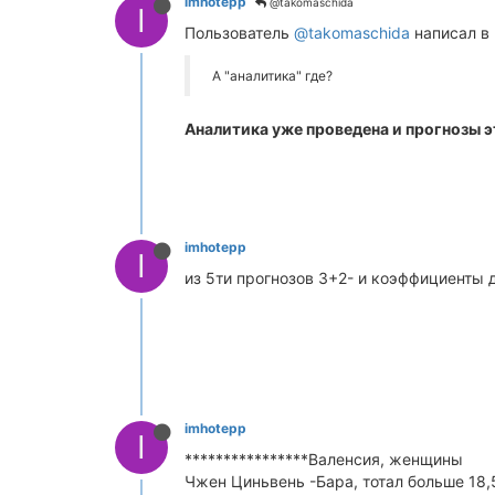
imhotepp
@takomaschida
I
Пользователь
@takomaschida
написал в
А "аналитика" где?
Аналитика уже проведена и прогнозы э
imhotepp
I
из 5ти прогнозов 3+2- и коэффициенты
imhotepp
I
****************Валенсия, женщины
Чжен Циньвень -Бара, тотал больше 18,5