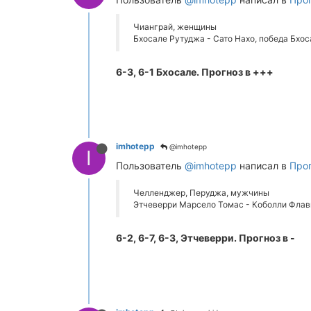
Чианграй, женщины
Бхосале Рутуджа - Сато Нахо, победа Бхос
6-3, 6-1 Бхосале. Прогноз в +++
imhotepp
@imhotepp
I
Пользователь
@imhotepp
написал в
Прог
Челленджер, Перуджа, мужчины
Этчеверри Марсело Томас - Коболли Флави
6-2, 6-7, 6-3, Этчеверри. Прогноз в -