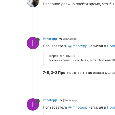
Наверное должно пройти время, что-бы 
imhotepp
@imhotepp
I
Пользователь
@imhotepp
написал в
Прог
Корея, женщины
Чжао Кэролл - Ким На Ри, тотал больше 19
7-5, 3-2 Прогноз в +++
так сказать в 
imhotepp
@imhotepp
I
Пользователь
@imhotepp
написал в
Прог