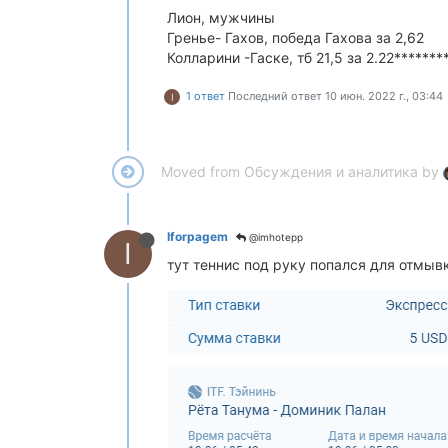
Лион, мужчины
Гренье- Гахов, победа Гахова за 2,62
Колларини -Гаске, тб 21,5 за 2.22*******
1 ответ
Последний ответ
10 июн. 2022 г., 03:44
I
Moved from Обсуждения и аналитика by
Iforpagem
@imhotepp
I
тут теннис под руку попался для отмывк