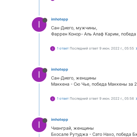
imhotepp
I
Сан-Диего, мужчины,
Фаррен Конор- Аль Алаф Карим, победа 
1 ответ
Последний ответ
9 июн. 2022 г., 05:55
I
imhotepp
I
Сан-Диего, женщины
Маккена - Сю Чье, победа Маккены за 2
1 ответ
Последний ответ
9 июн. 2022 г., 05:56
I
imhotepp
I
Чианграй, женщины
Бхосале Рутуджа - Сато Нахо, победа Б