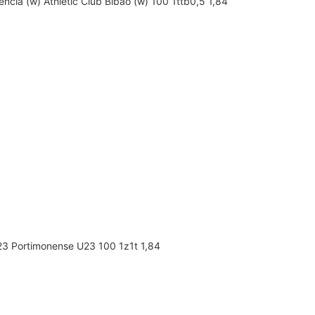
cia (w) Athletic Club Bibao (w) 100 1ttb0,5 1,84
23 Portimonense U23 100 1z1t 1,84