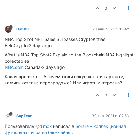
0
DimOK
29 янв. 2021 г., 19:42
NBA Top Shot NFT Sales Surpasses CryptoKitties
BeInCrypto·2 days ago
What is NBA Top Shot? Explaining the Blockchain NBA highlight
collectables
NBA.com
Canada·2 days ago
Какая прелесть... А зачем люди покупают эти карточки,
нажить хотят на перепродаже? Или играть интересно?
0
SapFear
30 янв. 2021 г., 02:53
Пользователь
@dimok
написал в
Sorare – коллекционная
футбольная игра на блокчейне.
: