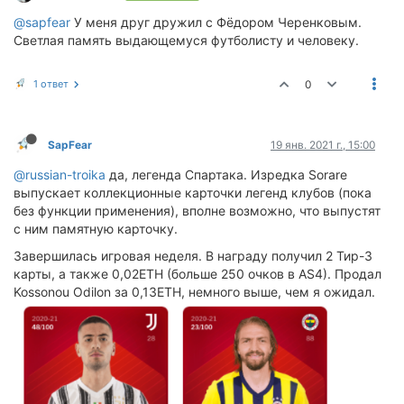
@sapfear
У меня друг дружил с Фёдором Черенковым.
Светлая память выдающемуся футболисту и человеку.
1 ответ
0
SapFear
19 янв. 2021 г., 15:00
@russian-troika
да, легенда Спартака. Изредка Sorare
выпускает коллекционные карточки легенд клубов (пока
без функции применения), вполне возможно, что выпустят
с ним памятную карточку.
Завершилась игровая неделя. В награду получил 2 Тир-3
карты, а также 0,02ETH (больше 250 очков в AS4). Продал
Kossonou Odilon за 0,13ETH, немного выше, чем я ожидал.