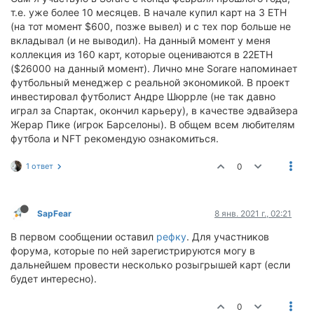
т.е. уже более 10 месяцев. В начале купил карт на 3 ETH
(на тот момент $600, позже вывел) и с тех пор больше не
вкладывал (и не выводил). На данный момент у меня
коллекция из 160 карт, которые оцениваются в 22ETH
($26000 на данный момент). Лично мне Sorare напоминает
футбольный менеджер с реальной экономикой. В проект
инвестировал футболист Андре Шюррле (не так давно
играл за Спартак, окончил карьеру), в качестве эдвайзера
Жерар Пике (игрок Барселоны). В общем всем любителям
футбола и NFT рекомендую ознакомиться.
1 ответ
0
SapFear
8 янв. 2021 г., 02:21
В первом сообщении оставил
рефку
. Для участников
форума, которые по ней зарегистрируются могу в
дальнейшем провести несколько розыгрышей карт (если
будет интересно).
0