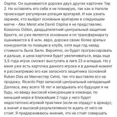
Ospina. Он оценивается дороже двух других карточек Тир
2. Но оставлять его себе я не планирую, так как в Наполи
происходит регулярная ротация вратарей. И как узнать
заранее, кто выйдет основным вратарем в следующем
матче - Alex Meret или David Ospina я не представляю.
Kossonou Odilon, двадцатилетний центральный защитник
Брюгге, но уже является основным и по трансфермаркту
оценивается в 8 млн. евро, дороже своих более зрелых
конкурентов по позиции в клубе, хотя еще год назад
стоимость была 3млн. Вероятно, он будет прогрессировать
и дальше, а цена карточки будет увеличиваться, ведь еще
3,5 года игрок сможет выступать в лиге 23 и младше. Но у
меня уже есть карточка данного игрока и в данный момент
я рассматриваю его как запасного защитника (основной
Ruben Dias из Манчестер Сити), так что выставлю его на
продажу. Ricardo Pepi запасной центральный нападающий
Далласа, ему всего 18 лет и загадывать его будущее я не
буду, но ввиду высокой конкуренции в команде, по
меньшей мере в ближайшие 2 года у него будет
недостаточно игровой практики (если не отдадут в аренду),
а значит и высокой результативности ждать от него не
стоит. Я придерживаюсь мнения, что не стоит совершать