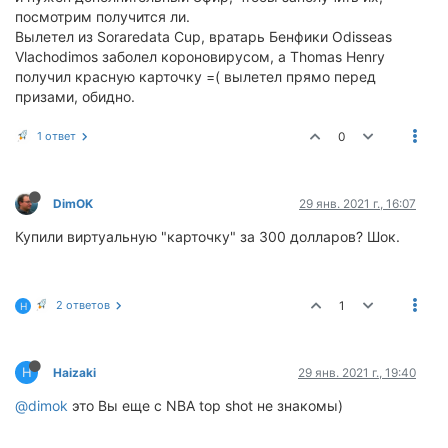
посмотрим получится ли.
Вылетел из Soraredata Cup, вратарь Бенфики Odisseas
Vlachodimos заболел короновирусом, а Thomas Henry
получил красную карточку =( вылетел прямо перед
призами, обидно.
1 ответ
0
DimOK
29 янв. 2021 г., 16:07
Купили виртуальную "карточку" за 300 долларов? Шок.
2 ответов
1
H
H
Haizaki
29 янв. 2021 г., 19:40
@dimok
это Вы еще с NBA top shot не знакомы)