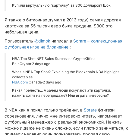
Купили виртуальную "карточку" за 300 долларов? Шок.
Я также о биткоинах думал в 2013 году) самая дорогая
карточка за 55 тысяч евро была продана, $300 это
небольшая цена.
Пользователь
@dimok
написал в
Sorare – коллекционная
футбольная игра на блокчейне.
:
NBA Top Shot NFT Sales Surpasses CryptoKitties
BeInCrypto·2 days ago
What is NBA Top Shot? Explaining the Blockchain NBA highlight
collectables
NBA.com
Canada·2 days ago
Какая прелесть... А зачем люди покупают эти карточки,
нажить хотят на перепродаже? Или играть интересно?
В NBA как я понял только трейдинг, в
Sorare
фэнтези
соревнования, лично мне интересно играть, напоминает
футбольный менеджер с реальной экономикой. Нажить
можно и даже не очень сложно, если плотно заниматься, к
примеру недавно один пользователь продал свою