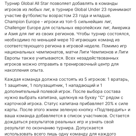
Турнир Global All Star позволяет добавлять в команды
игроков из любых лиг, в турнире Global Under 23 принимают
участие футболисты возрастом 23 года и младше.
Champion Europe - игроки из топ-5 сильнейших лиг,
Challenger Europe для остальных европейских лиг, Америка
и Азия для лиг из своих регионов. Чтобы турнир состоялся,
необходимо по меньшей мере 10 играющих команд из
соответствующего региона в игровой неделе. Помимо игр
национальных чемпионатов, матчи Лиги Чемпионов и Лиги
Европы также учитываются. Всех незадействованных
игроков можно отправить в тренировочный центр для
накопления опыта.
Каждая команда должна состоять из 5 игроков: 1 вратарь,
1 защитник, 1 полузащитник, 1 нападающий и 1
дополнительный полевой игрок. После выбора состава
нужно выбрать капитана, щелкнув на букву "C" рядом с
карточкой игрока. Статус капитана прибавляет 20% к силе
карты. После этого жмем зеленую кнопку «Подтвердить» и
ваша команда добавляется в список участников. Остается
дождаться результатов реальных игр и узнать свой
результат по окончанию турнира. Допускается
использовать всего лишь одну команду для каждого