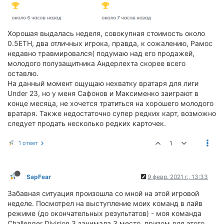
Хорошая выдалась неделя, совокупная стоимость около
0.5ETH, два отличных игрока, правда, к сожалению, Рамос
недавно травмировался( подумаю над его продажей,
молодого полузащитника Андерлехта скорее всего
оставлю.
На данный момент ощущаю нехватку вратаря для лиги
Under 23, но у меня Сафонов и Максименко заиграют в
конце месяца, не хочется тратиться на хорошего молодого
вратаря. Также недостаточно супер редких карт, возможно
следует продать несколько редких карточек.
1 ответ
1
SapFear
9 февр. 2021 г., 13:33
Забавная ситуация произошла со мной на этой игровой
неделе. Посмотрел на выступление моих команд в лайв
режиме (до окончательных результатов) - моя команда
Challenger Division 3 занимала 3 место, призом для этого