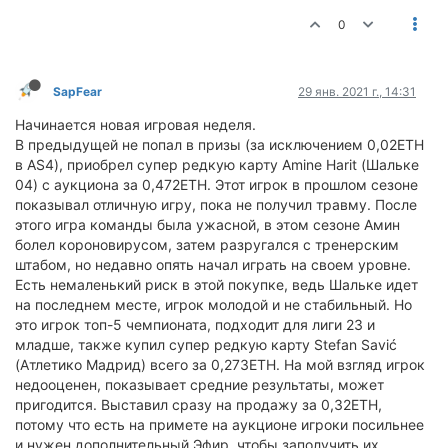
0
SapFear
29 янв. 2021 г., 14:31
Начинается новая игровая неделя.
В предыдущей не попал в призы (за исключением 0,02ETH
в AS4), приобрел супер редкую карту Amine Harit (Шальке
04) с аукциона за 0,472ETH. Этот игрок в прошлом сезоне
показывал отличную игру, пока не получил травму. После
этого игра команды была ужасной, в этом сезоне Амин
болел короновирусом, затем разругался с тренерским
штабом, но недавно опять начал играть на своем уровне.
Есть немаленький риск в этой покупке, ведь Шальке идет
на последнем месте, игрок молодой и не стабильный. Но
это игрок топ-5 чемпионата, подходит для лиги 23 и
младше, также купил супер редкую карту Stefan Savić
(Атлетико Мадрид) всего за 0,273ETH. На мой взгляд игрок
недооценен, показывает средние результаты, может
пригодится. Выставил сразу на продажу за 0,32ETH,
потому что есть на примете на аукционе игроки посильнее
и нужен дополнительный Эфир, чтобы заполучить их,