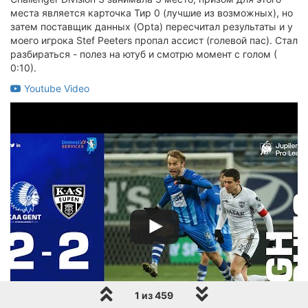
места является карточка Тир 0 (лучшие из возможных), но
затем поставщик данных (Opta) пересчитал результаты и у
моего игрока Stef Peeters пропал ассист (голевой пас). Стал
разбираться - полез на ютуб и смотрю момент с голом (
0:10).
Youtube Video
1 из 459