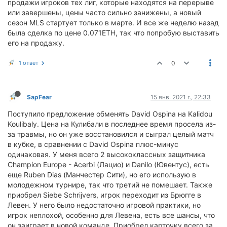
продажи игроков тех лиг, которые находятся на перерыве
или завершены, цены часто сильно занижены, а новый
сезон MLS стартует только в марте. И все же неделю назад
была сделка по цене 0.071ETH, так что попробую выставить
его на продажу.
1 ответ
0
SapFear
15 янв. 2021 г., 22:33
Поступило предложение обменять David Ospina на Kalidou
Koulibaly. Цена на Кулибали в последнее время просела из-
за травмы, но он уже восстановился и сыграл целый матч
в кубке, в сравнении с David Ospina плюс-минус
одинаковая. У меня всего 2 высококлассных защитника
Champion Europe - Acerbi (Лацио) и Danilo (Ювентус), есть
еще Ruben Dias (Манчестер Сити), но его использую в
молодежном турнире, так что третий не помешает. Также
приобрел Siebe Schrijvers, игрок переходит из Брюгге в
Левен. У него было недостаточно игровой практики, но
игрок неплохой, особенно для Левена, есть все шансы, что
он заиграет в новой команде. Приобрел карточку всего за