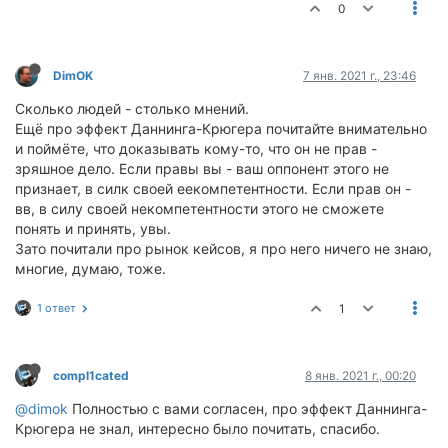
0
DimOK
7 янв. 2021 г., 23:46
Сколько людей - столько мнений.
Ещё про эффект Даннинга-Крюгера почитайте внимательно
и поймёте, что доказывать кому-то, что он не прав -
зряшное дело. Если правы вы - ваш оппонент этого не
признает, в силк своей еекомпетентности. Если прав он -
вв, в силу своей некомпетентности этого не сможете
понять и принять, увы.
Зато почитали про рынок кейсов, я про него ничего не знаю,
многие, думаю, тоже.
1 ответ
1
compl1cated
8 янв. 2021 г., 00:20
@dimok
Полностью с вами согласен, про эффект Даннинга-
Крюгера не знал, интересно было почитать, спасибо.