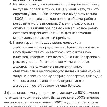
Не знаю почему вы привели в пример именно маму,
но тут вы попали в точку. Отца у меня нету, так что
спросил у мамы. Она может мне выделить только
1500$, что не хватает для полного объема работы
который я могу выполнить. У меня у самого есть
около 1000$ долларов прямо сейчас, но все равно
остается потребность в 5000$ для извлечения
максимально возможной прибыли.
Какие гарантии предоставить человеку я
действительно не представляю. Единственное что я
могу предоставить инвестору - это сайты моих
клиентов, которым я их делаю, и на них настраиваю
рекламу, эта работа является моим основных
доходом, и в случае не выполнения мною
обязательств я ее потеряю(что делать я очевидно не
хочу). И плюс ко всему селфи с паспортом. Очевидно
что после этого шанс на соблюдения мною
договоренностей возрастет еще больше.
И финальное, я могу предложить максимум 50% в месяц
потенциальному инвестору. Вы даете мне 5000$, я через
месяц возвращаю вам ваши 5000$, + до 30 апреля(дата
окончания операции) постепенно(раз в две недели) отдаю