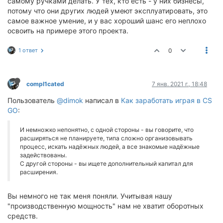
самому ручками делать. У тех, кто есть - у них бизнесы,
потому что они других людей умеют эксплуатировать, это
самое важное умение, и у вас хороший шанс его неплохо
освоить на примере этого проекта.
1 ответ
0
compl1cated
7 янв. 2021 г., 18:48
Пользователь
@dimok
написал в
Как заработать играя в CS
GO
:
И немножко непонятно, с одной стороны - вы говорите, что
расширяться не планируете, типа сложно организовывать
процесс, искать надёжных людей, а все знакомые надёжные
задействованы.
С другой стороны - вы ищете дополнительный капитал для
расширения.
Вы немного не так меня поняли. Учитывая нашу
"производственную мощность" нам не хватит оборотных
средств.