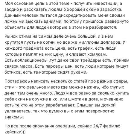
Моя основная цель в этой теме - получить инвестиции, а
заодно и рассказать людям о хорошей схеме заработка.
Данный человек пытался дискредитировать меня своими
ложными высказываниями, по этому пришлось развернуто
объяснять для людей которые в этом не разбираются.
Рынок стима на самом деле очень большой, и в нем
крутятся пусть не сотни, но все же миллионы долларов. У
каждого предмета есть цена, есть график, есть люди
которые пампят на них цену, и сливают хомякам.
Есть коллекционеры ,тут даже свои трейдеры есть, причем
связок масса. Есть парсеры цен, есть люди которые пишут
ботиков, есть те которые сидят руками.
Постараюсь написать несколько статей про разные сферы,
стим - это реальное место где можно нажить, ибо глупых
денег там очень много. Людям все равно за сколько купить
себе скин на оружие в кс, или шмотки в доте, и очевидно
есть те кто на этом зарабатывает. Слышал вы доткой
увлекаетесь, так что думаю вы с этим поверхностно
знакомы.
Но все после окончания операции, сейчас 24/7 фармлю
кейсики)))