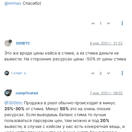
@mrmax
Спасибо)
1
300BTC
6 янв. 2021 г., 21:32
Это же вроде цены кейса в стиме, а из стима деньги не
вывести. На сторонних ресурсах цены -50% от цены стима
1 ответ
2
compl1cated
7 янв. 2021 г., 08:02
@300btc
Продажа в реал обычно происходит в минус
25%-30%
от стима. Минус
50%
это на очень плохих
ресурсах. Если выводишь баланс стима то лучше
пользоваться парсером цен, там можно и под
20%
вывести, в случае с кейсом у нас есть конкретная вещь, и