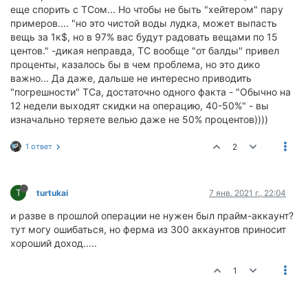
еще спорить с ТСом... Но чтобы не быть "хейтером" пару
примеров.... "но это чистой воды лудка, может выпасть
вещь за 1к$, но в 97% вас будут радовать вещами по 15
центов." -дикая неправда, ТС вообще "от балды" привел
проценты, казалось бы в чем проблема, но это дико
важно... Да даже, дальше не интересно приводить
"погрешности" ТСа, достаточно одного факта - "Обычно на
12 недели выходят скидки на операцию, 40-50%" - вы
изначально теряете велью даже не 50% процентов))))
1 ответ
2
T
turtukai
7 янв. 2021 г., 22:04
и разве в прошлой операции не нужен был прайм-аккаунт?
тут могу ошибаться, но ферма из 300 аккаунтов приносит
хороший доход.....
1