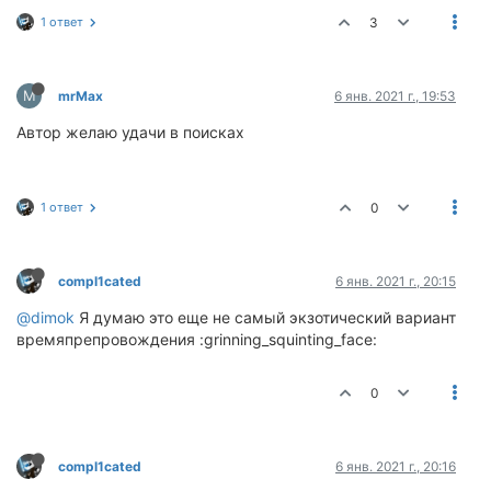
1 ответ
3
M
mrMax
6 янв. 2021 г., 19:53
Автор желаю удачи в поисках
1 ответ
0
compl1cated
6 янв. 2021 г., 20:15
@dimok
Я думаю это еще не самый экзотический вариант
времяпрепровождения :grinning_squinting_face:
0
compl1cated
6 янв. 2021 г., 20:16