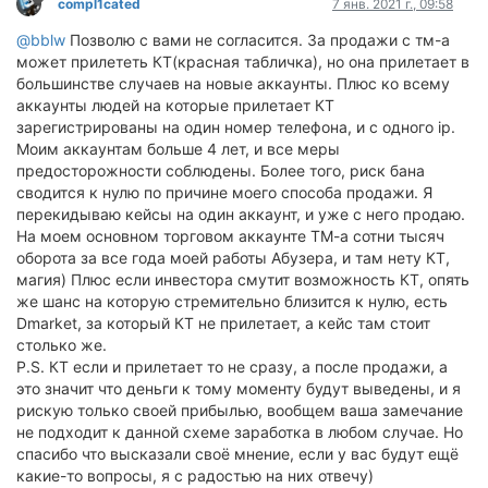
compl1cated
7 янв. 2021 г., 09:58
@bblw
Позволю с вами не согласится. За продажи с тм-а
может прилететь КТ(красная табличка), но она прилетает в
большинстве случаев на новые аккаунты. Плюс ко всему
аккаунты людей на которые прилетает КТ
зарегистрированы на один номер телефона, и с одного ip.
Моим аккаунтам больше 4 лет, и все меры
предосторожности соблюдены. Более того, риск бана
сводится к нулю по причине моего способа продажи. Я
перекидываю кейсы на один аккаунт, и уже с него продаю.
На моем основном торговом аккаунте ТМ-а сотни тысяч
оборота за все года моей работы Абузера, и там нету КТ,
магия) Плюс если инвестора смутит возможность КТ, опять
же шанс на которую стремительно близится к нулю, есть
Dmarket, за который КТ не прилетает, а кейс там стоит
столько же.
P.S. КТ если и прилетает то не сразу, а после продажи, а
это значит что деньги к тому моменту будут выведены, и я
рискую только своей прибылью, вообщем ваша замечание
не подходит к данной схеме заработка в любом случае. Но
спасибо что высказали своё мнение, если у вас будут ещё
какие-то вопросы, я с радостью на них отвечу)