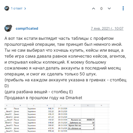
1 ответ
0
compl1cated
7 янв. 2021 г., 10:07
А вот так кстати выглядит часть таблицы с профитом
прошлогодней операции, там принцип был немного иной.
Ты не сам выбирал что хочешь купить, кейсы или вещи, а
тебе игра сама давала равное количество кейсов, агентов,
и открывал кейсы коллекций. К моему большому
сожалению я начал делать аккаунты в последний месяц
операции, и смог их сделать только 50 штук.
(прибыль на каждом аккаунте указана в гривнах - столбец
D)
(дата разбана вещей - столбец E)
Продавал в прошлом году на Dmarket