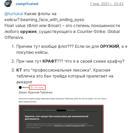
compl1cated
7 янв. 2021 г., 23:42
@turtukai
Какие флоты на
кейсы?:beaming_face_with_smiling_eyes:
Float value (Флот или Флоат) – это степень поношенности
любого
оружия
, существующего в Counter-Strike: Global
Offensive.
Причем тут вообще флот??? Если он для
ОРУЖИЙ
, а я
покупаю кейсы.
При чем тут
КРАФТ
??? Что я в своей схеме крафчу?
КТ
это "профессиональная лексика". Красная
табличка это бан трейда который прилетает на
аккаунт