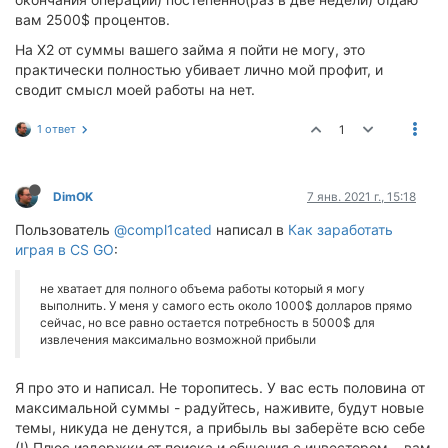
вам 2500$ процентов.
На Х2 от суммы вашего займа я пойти не могу, это
практически полностью убивает лично мой профит, и
сводит смысл моей работы на нет.
1 ответ
1
DimOK
7 янв. 2021 г., 15:18
Пользователь
@compl1cated
написал в
Как заработать
играя в CS GO
:
не хватает для полного объема работы который я могу
выполнить. У меня у самого есть около 1000$ долларов прямо
сейчас, но все равно остается потребность в 5000$ для
извлечения максимально возможной прибыли
Я про это и написал. Не торопитесь. У вас есть половина от
максимальной суммы - радуйтесь, наживите, будут новые
темы, никуда не денутся, а прибыль вы заберёте всю себе
(!) Плюс издержки от поиска и общения с инвестором... вам