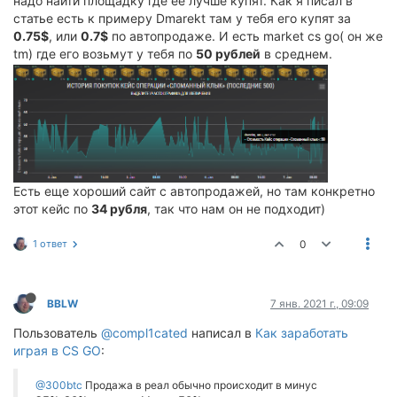
надо найти площадку где ее лучше купят. Как я писал в
статье есть к примеру Dmarekt там у тебя его купят за
0.75$
, или
0.7$
по автопродаже. И есть market cs go( он же
tm) где его возьмут у тебя по
50 рублей
в среднем.
Есть еще хороший сайт с автопродажей, но там конкретно
этот кейс по
34 рубля
, так что нам он не подходит)
1 ответ
0
BBLW
7 янв. 2021 г., 09:09
Пользователь
@compl1cated
написал в
Как заработать
играя в CS GO
:
@300btc
Продажа в реал обычно происходит в минус