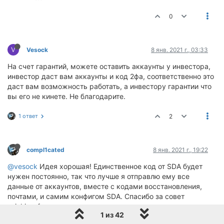
0
V
Vesock
8 янв. 2021 г., 03:33
На счет гарантий, можете оставить аккаунты у инвестора,
инвестор даст вам аккаунты и код 2фа, соответственно это
даст вам возможность работать, а инвестору гарантии что
вы его не кинете. Не благодарите.
1 ответ
2
compl1cated
8 янв. 2021 г., 19:22
@vesock
Идея хорошая! Единственное код от SDA будет
нужен постоянно, так что лучше я отправлю ему все
данные от аккаунтов, вместе с кодами восстановления,
почтами, и самим конфигом SDA. Спасибо за совет
:winking_face:
1 из 42
Если у кого-то есть желание инвестировать
до 5000$ под