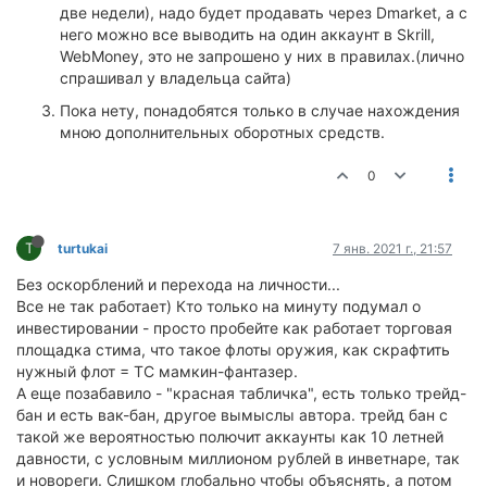
две недели), надо будет продавать через Dmarket, а с
него можно все выводить на один аккаунт в Skrill,
WebMoney, это не запрошено у них в правилах.(лично
спрашивал у владельца сайта)
Пока нету, понадобятся только в случае нахождения
мною дополнительных оборотных средств.
0
T
turtukai
7 янв. 2021 г., 21:57
Без оскорблений и перехода на личности...
Все не так работает) Кто только на минуту подумал о
инвестировании - просто пробейте как работает торговая
площадка стима, что такое флоты оружия, как скрафтить
нужный флот = ТС мамкин-фантазер.
А еще позабавило - "красная табличка", есть только трейд-
бан и есть вак-бан, другое вымыслы автора. трейд бан с
такой же вероятностью полючит аккаунты как 10 летней
давности, с условным миллионом рублей в инветнаре, так
и новореги. Слишком глобально чтобы объяснять, а потом