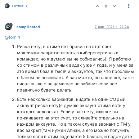
1 ответ
0
compl1cated
7 янв. 2021 г., 21:24
@fomi4
Риска нету, в стиме нет правил на этот счет,
максимум запретят играть в киберспортивных
командах, но я думаю вы не собирались). Я работаю
со стимом в различных видах уже 4 года, и у меня за
это время база в тысячи аккаунтов, так что проблемы
с баном не возникает. У вас может, но опять же, как я
писал выше с вещами вас не забанит если все
правильно будете делать.
Есть несколько вариантов, кидать на один старый
аккаунт риска нету(я думаю аккаунт стима есть у
каждого человека). Если у вас нету, или же вы
приживаете на этот счет, то сливайте отдельно на
каждом аккаунте. Но в таком случае вариант с ТМ у
вас закрыт(там нужен Апиай, а его можно получить
только если в стим задепаете 5 баксов, и подождете