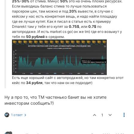
25%-30%
от стима. Минус
50%
это на очень плохих ресурсах.
Если выводишь баланс стима то лучше пользоваться
парсером цен, там можно и под
20%
вывести, в случае с
кейсом у нас есть конкретная вещь, и надо найти площадку
где ее лучше купят. Как я писал в статье есть к примеру
Dmarekt там у тебя его купят за
0.75$
, или
0.7$
по
автопродаже. И есть market cs go( он же tm) где его возьмут у
тебя по
50 рублей
в среднем.
Есть еще хороший сайт с автопродажей, но там конкретно этот
кейс по
34 рубля
, так что нам он не подходит)
Ну а про то, что ТМ частенько банит вы не хотите
инвесторам сообщить?)
1 ответ
1