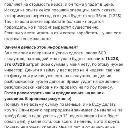
повлияет на стоимость кейса, и он тоже упадет в цене.
Исходя из опыта кейса прошлой операции, могу сказать
что примерно через год его цена будет около 35грн (1,22$).
Так что если хотите заработать больше - придется
подождать, но и профит вырастит существенно.
Если вы умеете играть в cs и хотите заработать - у вас есть
отличная возможность)
Зачем я делюсь этой информацией?
За все время операции я успею сделать около 600
аккаунтов, на каждый мне нужно будет пополнить
11.22$,
это 6732$
затрат. Всей суммы у меня нету, по этому нужен
инвестор. Деньги я займу у вас всего на 4 недели, так как
по факту они у меня уже есть на аккаунтах, но для их
разблокировки нужен депозит. Время уйдет на ожидание
разблокировки кейсов + их продажу не по лоу прайсу.
Готов рассмотреть ваши предложения, на ваших
условиях. В пределах разумного)
Почему я не возьму сумму по меньше, и не буду делать
круги? Один круг с перепродажей занимает 2 недели из-за
трейд бана, а надо успеть до 12 недели скидок(там будет
обвал цен), у меня осталось всего 6 недель, а это 3 круга.
Почему не возьму кредит? Мне 19 лет, я официально не