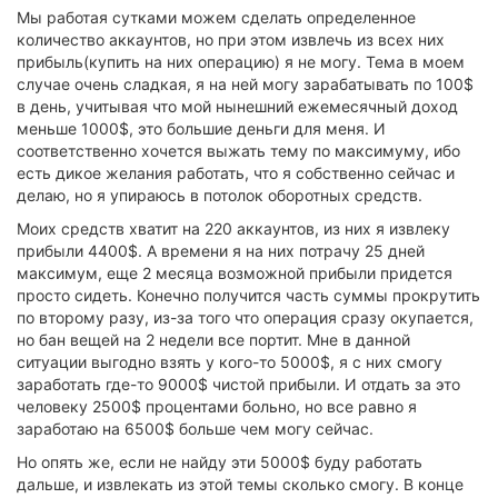
Мы работая сутками можем сделать определенное
количество аккаунтов, но при этом извлечь из всех них
прибыль(купить на них операцию) я не могу. Тема в моем
случае очень сладкая, я на ней могу зарабатывать по 100$
в день, учитывая что мой нынешний ежемесячный доход
меньше 1000$, это большие деньги для меня. И
соответственно хочется выжать тему по максимуму, ибо
есть дикое желания работать, что я собственно сейчас и
делаю, но я упираюсь в потолок оборотных средств.
Моих средств хватит на 220 аккаунтов, из них я извлеку
прибыли 4400$. А времени я на них потрачу 25 дней
максимум, еще 2 месяца возможной прибыли придется
просто сидеть. Конечно получится часть суммы прокрутить
по второму разу, из-за того что операция сразу окупается,
но бан вещей на 2 недели все портит. Мне в данной
ситуации выгодно взять у кого-то 5000$, я с них смогу
заработать где-то 9000$ чистой прибыли. И отдать за это
человеку 2500$ процентами больно, но все равно я
заработаю на 6500$ больше чем могу сейчас.
Но опять же, если не найду эти 5000$ буду работать
дальше, и извлекать из этой темы сколько смогу. В конце