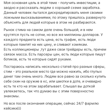
Моя основная цель в этой теме - получить инвестиции, а
заодно и рассказать людям о хорошей схеме заработка.
Данный человек пытался дискредитировать меня своими
ложными высказываниями, по этому пришлось развернуто
объяснять для людей которые в этом не разбираются.
Рынок стима на самом деле очень большой, и в нем
крутятся пусть не сотни, но все же миллионы долларов. У
каждого предмета есть цена, есть график, есть люди
которые пампят на них цену, и сливают хомякам.
Есть коллекционеры ,тут даже свои трейдеры есть, причем
связок масса. Есть парсеры цен, есть люди которые пишут
ботиков, есть те которые сидят руками.
Постараюсь написать несколько статей про разные сферы,
стим - это реальное место где можно нажить, ибо глупых
денег там очень много. Людям все равно за сколько купить
себе скин на оружие в кс, или шмотки в доте, и очевидно
есть те кто на этом зарабатывает. Слышал вы доткой
увлекаетесь, так что думаю вы с этим поверхностно
знакомы.
Но все после окончания операции, сейчас 24/7 фармлю
кейсики)))