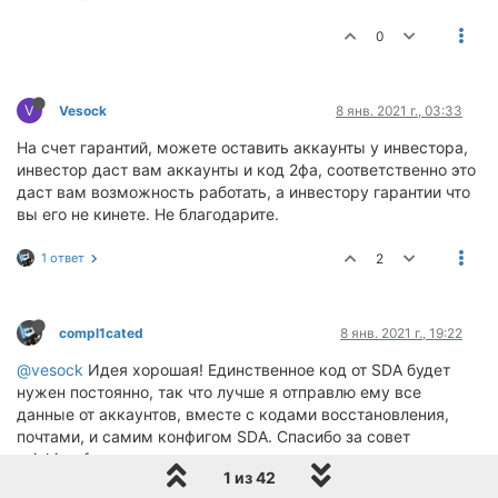
0
V
Vesock
8 янв. 2021 г., 03:33
На счет гарантий, можете оставить аккаунты у инвестора,
инвестор даст вам аккаунты и код 2фа, соответственно это
даст вам возможность работать, а инвестору гарантии что
вы его не кинете. Не благодарите.
1 ответ
2
compl1cated
8 янв. 2021 г., 19:22
@vesock
Идея хорошая! Единственное код от SDA будет
нужен постоянно, так что лучше я отправлю ему все
данные от аккаунтов, вместе с кодами восстановления,
почтами, и самим конфигом SDA. Спасибо за совет
:winking_face:
1 из 42
Если у кого-то есть желание инвестировать
до 5000$ под