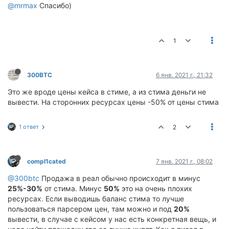
@mrmax
Спасибо)
1
300BTC
6 янв. 2021 г., 21:32
Это же вроде цены кейса в стиме, а из стима деньги не
вывести. На сторонних ресурсах цены -50% от цены стима
1 ответ
2
compl1cated
7 янв. 2021 г., 08:02
@300btc
Продажа в реал обычно происходит в минус
25%-30%
от стима. Минус
50%
это на очень плохих
ресурсах. Если выводишь баланс стима то лучше
пользоваться парсером цен, там можно и под
20%
вывести, в случае с кейсом у нас есть конкретная вещь, и