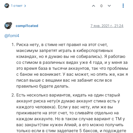
1 ответ
0
compl1cated
7 янв. 2021 г., 21:24
@fomi4
Риска нету, в стиме нет правил на этот счет,
максимум запретят играть в киберспортивных
командах, но я думаю вы не собирались). Я работаю
со стимом в различных видах уже 4 года, и у меня за
это время база в тысячи аккаунтов, так что проблемы
с баном не возникает. У вас может, но опять же, как я
писал выше с вещами вас не забанит если все
правильно будете делать.
Есть несколько вариантов, кидать на один старый
аккаунт риска нету(я думаю аккаунт стима есть у
каждого человека). Если у вас нету, или же вы
приживаете на этот счет, то сливайте отдельно на
каждом аккаунте. Но в таком случае вариант с ТМ у
вас закрыт(там нужен Апиай, а его можно получить
только если в стим задепаете 5 баксов, и подождете