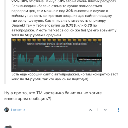
25%-30%
от стима. Минус
50%
это на очень плохих ресурсах.
Если выводишь баланс стима то лучше пользоваться
парсером цен, там можно и под
20%
вывести, в случае с
кейсом у нас есть конкретная вещь, и надо найти площадку
где ее лучше купят. Как я писал в статье есть к примеру
Dmarekt там у тебя его купят за
0.75$
, или
0.7$
по
автопродаже. И есть market cs go( он же tm) где его возьмут у
тебя по
50 рублей
в среднем.
Есть еще хороший сайт с автопродажей, но там конкретно этот
кейс по
34 рубля
, так что нам он не подходит)
Ну а про то, что ТМ частенько банит вы не хотите
инвесторам сообщить?)
1 ответ
1