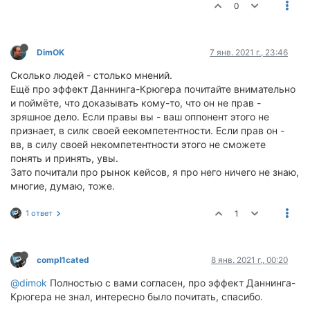
0
DimOK
7 янв. 2021 г., 23:46
Сколько людей - столько мнений.
Ещё про эффект Даннинга-Крюгера почитайте внимательно
и поймёте, что доказывать кому-то, что он не прав -
зряшное дело. Если правы вы - ваш оппонент этого не
признает, в силк своей еекомпетентности. Если прав он -
вв, в силу своей некомпетентности этого не сможете
понять и принять, увы.
Зато почитали про рынок кейсов, я про него ничего не знаю,
многие, думаю, тоже.
1 ответ
1
compl1cated
8 янв. 2021 г., 00:20
@dimok
Полностью с вами согласен, про эффект Даннинга-
Крюгера не знал, интересно было почитать, спасибо.