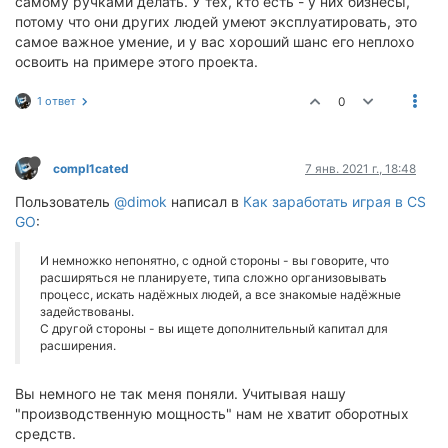
самому ручками делать. У тех, кто есть - у них бизнесы,
потому что они других людей умеют эксплуатировать, это
самое важное умение, и у вас хороший шанс его неплохо
освоить на примере этого проекта.
1 ответ
0
compl1cated
7 янв. 2021 г., 18:48
Пользователь
@dimok
написал в
Как заработать играя в CS
GO
:
И немножко непонятно, с одной стороны - вы говорите, что
расширяться не планируете, типа сложно организовывать
процесс, искать надёжных людей, а все знакомые надёжные
задействованы.
С другой стороны - вы ищете дополнительный капитал для
расширения.
Вы немного не так меня поняли. Учитывая нашу
"производственную мощность" нам не хватит оборотных
средств.