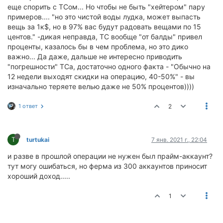
еще спорить с ТСом... Но чтобы не быть "хейтером" пару
примеров.... "но это чистой воды лудка, может выпасть
вещь за 1к$, но в 97% вас будут радовать вещами по 15
центов." -дикая неправда, ТС вообще "от балды" привел
проценты, казалось бы в чем проблема, но это дико
важно... Да даже, дальше не интересно приводить
"погрешности" ТСа, достаточно одного факта - "Обычно на
12 недели выходят скидки на операцию, 40-50%" - вы
изначально теряете велью даже не 50% процентов))))
1 ответ
2
T
turtukai
7 янв. 2021 г., 22:04
и разве в прошлой операции не нужен был прайм-аккаунт?
тут могу ошибаться, но ферма из 300 аккаунтов приносит
хороший доход.....
1