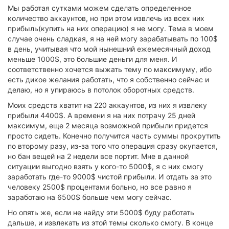
Мы работая сутками можем сделать определенное
количество аккаунтов, но при этом извлечь из всех них
прибыль(купить на них операцию) я не могу. Тема в моем
случае очень сладкая, я на ней могу зарабатывать по 100$
в день, учитывая что мой нынешний ежемесячный доход
меньше 1000$, это большие деньги для меня. И
соответственно хочется выжать тему по максимуму, ибо
есть дикое желания работать, что я собственно сейчас и
делаю, но я упираюсь в потолок оборотных средств.
Моих средств хватит на 220 аккаунтов, из них я извлеку
прибыли 4400$. А времени я на них потрачу 25 дней
максимум, еще 2 месяца возможной прибыли придется
просто сидеть. Конечно получится часть суммы прокрутить
по второму разу, из-за того что операция сразу окупается,
но бан вещей на 2 недели все портит. Мне в данной
ситуации выгодно взять у кого-то 5000$, я с них смогу
заработать где-то 9000$ чистой прибыли. И отдать за это
человеку 2500$ процентами больно, но все равно я
заработаю на 6500$ больше чем могу сейчас.
Но опять же, если не найду эти 5000$ буду работать
дальше, и извлекать из этой темы сколько смогу. В конце