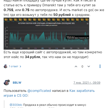
надо найти площадку где ее лучше купят. Как я писал в
статье есть к примеру Dmarekt там у тебя его купят за
0.75$
, или
0.7$
по автопродаже. И есть market cs go( он же
tm) где его возьмут у тебя по
50 рублей
в среднем.
Есть еще хороший сайт с автопродажей, но там конкретно
этот кейс по
34 рубля
, так что нам он не подходит)
1 ответ
0
BBLW
7 янв. 2021 г., 09:09
Пользователь
@compl1cated
написал в
Как заработать
играя в CS GO
:
@300btc
Продажа в реал обычно происходит в минус