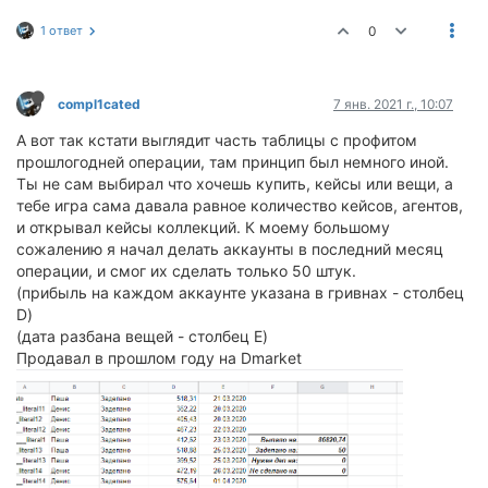
1 ответ
0
compl1cated
7 янв. 2021 г., 10:07
А вот так кстати выглядит часть таблицы с профитом
прошлогодней операции, там принцип был немного иной.
Ты не сам выбирал что хочешь купить, кейсы или вещи, а
тебе игра сама давала равное количество кейсов, агентов,
и открывал кейсы коллекций. К моему большому
сожалению я начал делать аккаунты в последний месяц
операции, и смог их сделать только 50 штук.
(прибыль на каждом аккаунте указана в гривнах - столбец
D)
(дата разбана вещей - столбец E)
Продавал в прошлом году на Dmarket