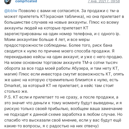
compl1cated
7 янв. 2021 г., 09:58
@bblw
Позволю с вами не согласится. За продажи с тм-а
может прилететь КТ(красная табличка), но она прилетает в
большинстве случаев на новые аккаунты. Плюс ко всему
аккаунты людей на которые прилетает КТ
зарегистрированы на один номер телефона, и с одного ip.
Моим аккаунтам больше 4 лет, и все меры
предосторожности соблюдены. Более того, риск бана
сводится к нулю по причине моего способа продажи. Я
перекидываю кейсы на один аккаунт, и уже с него продаю.
На моем основном торговом аккаунте ТМ-а сотни тысяч
оборота за все года моей работы Абузера, и там нету КТ,
магия) Плюс если инвестора смутит возможность КТ, опять
же шанс на которую стремительно близится к нулю, есть
Dmarket, за который КТ не прилетает, а кейс там стоит
столько же.
P.S. КТ если и прилетает то не сразу, а после продажи, а
это значит что деньги к тому моменту будут выведены, и я
рискую только своей прибылью, вообщем ваша замечание
не подходит к данной схеме заработка в любом случае. Но
спасибо что высказали своё мнение, если у вас будут ещё
какие-то вопросы, я с радостью на них отвечу)