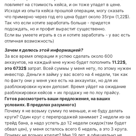
повлияет на стоимость кейса, и он тоже упадет в цене.
Исходя из опыта кейса прошлой операции, могу сказать
что примерно через год его цена будет около 35грн (1,22$).
Так что если хотите заработать больше - придется
подождать, но и профит вырастит существенно.
Если вы умеете играть в cs и хотите заработать - у вас есть
отличная возможность)
Зачем я делюсь этой информацией?
За все время операции я успею сделать около 600
аккаунтов, на каждый мне нужно будет пополнить
11.22$,
это 6732$
затрат. Всей суммы у меня нету, по этому нужен
инвестор. Деньги я займу у вас всего на 4 недели, так как
по факту они у меня уже есть на аккаунтах, но для их
разблокировки нужен депозит. Время уйдет на ожидание
разблокировки кейсов + их продажу не по лоу прайсу.
Готов рассмотреть ваши предложения, на ваших
условиях. В пределах разумного)
Почему я не возьму сумму по меньше, и не буду делать
круги? Один круг с перепродажей занимает 2 недели из-за
трейд бана, а надо успеть до 12 недели скидок(там будет
обвал цен), у меня осталось всего 6 недель, а это 3 круга.
Почему не возьму кредит? Мне 19 лет, я официально не