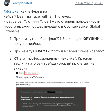
compl1cated
7 янв. 2021 г., 23:42
@turtukai
Какие флоты на
кейсы?:beaming_face_with_smiling_eyes:
Float value (Флот или Флоат) – это степень поношенности
любого
оружия
, существующего в Counter-Strike: Global
Offensive.
Причем тут вообще флот??? Если он для
ОРУЖИЙ
, а я
покупаю кейсы.
При чем тут
КРАФТ
??? Что я в своей схеме крафчу?
КТ
это "профессиональная лексика". Красная
табличка это бан трейда который прилетает на
аккаунт