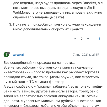
две недели), надо будет продавать через Dmarket, а с
него можно все выводить на один аккаунт в Skrill,
WebMoney, это не запрошено у них в правилах.(лично
спрашивал у владельца сайта)
Пока нету, понадобятся только в случае нахождения
мною дополнительных оборотных средств.
0
T
turtukai
7 янв. 2021 г., 21:57
Без оскорблений и перехода на личности...
Все не так работает) Кто только на минуту подумал о
инвестировании - просто пробейте как работает торговая
площадка стима, что такое флоты оружия, как скрафтить
нужный флот = ТС мамкин-фантазер.
А еще позабавило - "красная табличка", есть только трейд-
бан и есть вак-бан, другое вымыслы автора. трейд бан с
такой же вероятностью полючит аккаунты как 10 летней
давности, с условным миллионом рублей в инветнаре, так
и новореги. Слишком глобально чтобы объяснять, а потом