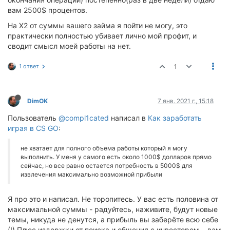
вам 2500$ процентов.
На Х2 от суммы вашего займа я пойти не могу, это
практически полностью убивает лично мой профит, и
сводит смысл моей работы на нет.
1 ответ
1
DimOK
7 янв. 2021 г., 15:18
Пользователь
@compl1cated
написал в
Как заработать
играя в CS GO
:
не хватает для полного объема работы который я могу
выполнить. У меня у самого есть около 1000$ долларов прямо
сейчас, но все равно остается потребность в 5000$ для
извлечения максимально возможной прибыли
Я про это и написал. Не торопитесь. У вас есть половина от
максимальной суммы - радуйтесь, наживите, будут новые
темы, никуда не денутся, а прибыль вы заберёте всю себе
(!) Плюс издержки от поиска и общения с инвестором... вам