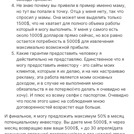
Не знаю почему вы привели в пример именно маму,
но тут вы попали в точку. Отца у меня нету, так что
спросил у мамы. Она может мне выделить только
1500$, что не хватает для полного объема работы
который я могу выполнить. У меня у самого есть
около 1000$ долларов прямо сейчас, но все равно
остается потребность в 5000$ для извлечения
максимально возможной прибыли.
Какие гарантии предоставить человеку я
действительно не представляю. Единственное что я
могу предоставить инвестору - это сайты моих
клиентов, которым я их делаю, и на них настраиваю
рекламу, эта работа является моим основных
доходом, и в случае не выполнения мною
обязательств я ее потеряю(что делать я очевидно не
хочу). И плюс ко всему селфи с паспортом. Очевидно
что после этого шанс на соблюдения мною
договоренностей возрастет еще больше.
И финальное, я могу предложить максимум 50% в месяц
потенциальному инвестору. Вы даете мне 5000$, я через
месяц возвращаю вам ваши 5000$, + до 30 апреля(дата
окончания операции) постепенно(раз в две недели) отдаю