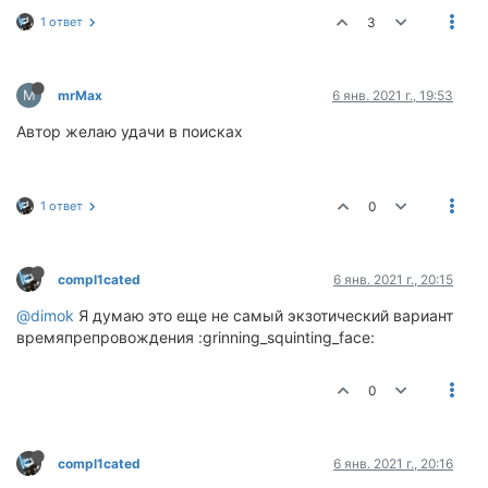
1 ответ
3
M
mrMax
6 янв. 2021 г., 19:53
Автор желаю удачи в поисках
1 ответ
0
compl1cated
6 янв. 2021 г., 20:15
@dimok
Я думаю это еще не самый экзотический вариант
времяпрепровождения :grinning_squinting_face:
0
compl1cated
6 янв. 2021 г., 20:16