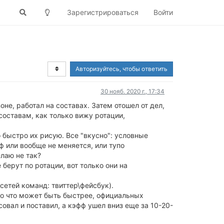
Зарегистрироваться
Войти
Авторизуйтесь, чтобы ответить
30 нояб. 2020 г., 17:34
оне, работал на составах. Затем отошел от дел,
 составам, как только вижу ротации,
 быстро их рисую. Все "вкусно": условные
ф или вообще не меняется, или тупо
лаю не так?
ерут по ротации, вот только они на
сетей команд: твиттер\фейсбук).
 Но что может быть быстрее, официальных
совал и поставил, а кэфф ушел вниз еще за 10-20-