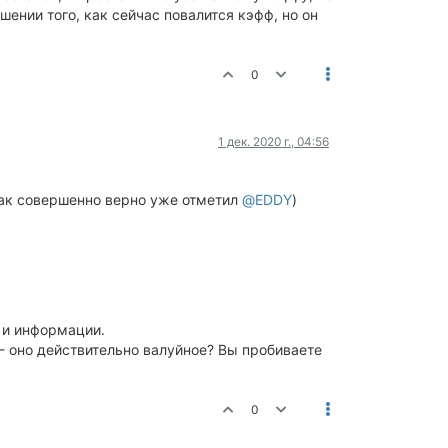
ении того, как сейчас повалится кэфф, но он
0
1 дек. 2020 г., 04:56
 (как совершенно верно уже отметил
@EDDY
)
и и информации.
) - оно действительно валуйное? Вы пробиваете
0