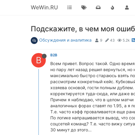
WeWin.RU
Подскажите, в чем моя ошиб
Обсуждения и аналитика
9
43
5.2k
B2B
B
Всем привет. Вопрос такой. Одно время 
но пару лет назад решил вернуться, но 
максимально быстро стараюсь взять по
рассмотрим конкретный кейс. Кубковый 
хозяева основой, гости полным дублем.
корректируется туда-сюда, или даже во
Причем я наблюдаю, что в целом матчи 
аналогичных форах ставят по 1.95, а я по
Т.е. часто кэфф проваливается еще ран
По логике напрашивается вывод, что со
соцсетей команд? Т.е. часто вижу ситуа
30 минут до этого...