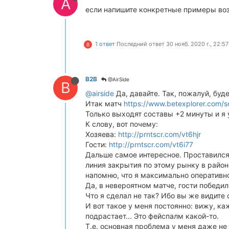
A
если напишите конкретные примеры во
1 ответ
Последний ответ
30 нояб. 2020 г., 22:57
B
B2B
@AirSide
B
@airside
Да, давайте. Так, пожалуй, буде
Итак матч
https://www.betexplorer.com/s
Только выходят составы +2 минуты и я у
К слову, вот почему:
Хозяева:
http://prntscr.com/vt6hjr
Гости:
http://prntscr.com/vt6i77
Дальше самое интересное. Проставился Ш
линия закрытия по этому рынку в район
напомню, что я максимально оперативно 
Да, в невероятном матче, гости победил
Что я сделал не так? Ибо вы же видите 
И вот такое у меня постоянно: вижу, ка
подрастает... Это фейспалм какой-то.
Т.е. основная проблема у меня даже не