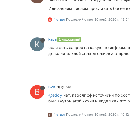
Или задним числом проставить более в
1 ответ
Последний ответ
30 нояб. 2020 г., 18:54
B
kava
УВАЖАЕМЫЙ
K
если есть запрос на какую-то информац
дополнитальной оплаты сначала отправ
B2B
@Eddy
B
@eddy
нет, парсят оф источники по сос
был внутри этой кухни и видел как это р
1 ответ
Последний ответ
30 нояб. 2020 г., 19:12
E