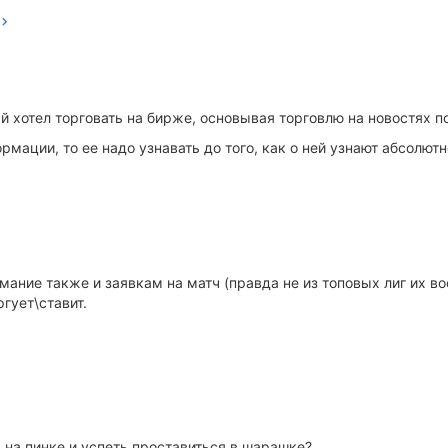
 хотел торговать на бирже, основывая торговлю на новостях по 
мации, то ее надо узнавать до того, как о ней узнают абсолютно
мание также и заявкам на матч (правда не из топовых лиг их в
гует\ставит.
а на пинке и успеть проставиться в шарашке?