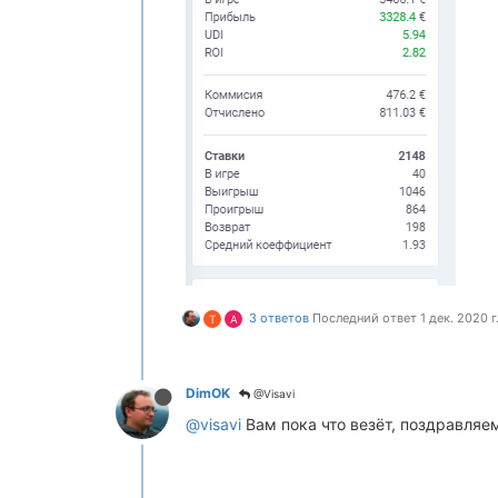
3 ответов
Последний ответ
1 дек. 2020 г.
T
A
DimOK
@Visavi
@visavi
Вам пока что везёт, поздравляе