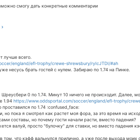
зможно смогу дать конкретные комментарии
т лучше всего.
occer/england/efl-trophy/crewe-shrewsbury/ryIcJTDI/#ah
же несусь брать гостей с нулем. Забираю по 1.74 на Пинке.
реусбери 0 по 1.74. Минут 10 ничего не происходит. Далее, моя 
е 1.94
https://www.oddsportal.com/soccer/england/efl-trophy/crew
проставился по 1.74 :confused_face:
и, но пока я смотрел как растет моя фора, за это время на исхо
сами составы, но почему гости начали расти, вместо падения?
жется валуй, просто "булочку" для ставки, но вместо падения к
 в том, что кэфф вальнулся прилично, а уже после выхода моих 