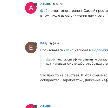
AirSide
@B2B
A
@b2b
ответ многогранен. Самый простой
в том числе из-за снижения лимитов у 
Eddy
@B2B
E
Пользователь
@b2b
написал в
Подскажи
@eddy
нет, парсят
оф источники
по состав
кухни и видел как это работает. Создал ана
Это просто не работает. В этой схеме 
собираетесь заработать? Движение кэф
AirSide