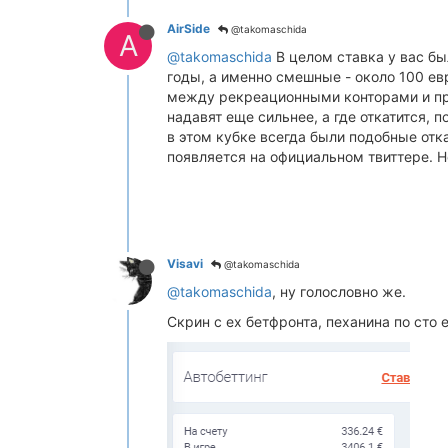
AirSide
@takomaschida
A
@takomaschida
В целом ставка у вас бы
годы, а именно смешные - около 100 ев
между рекреационными конторами и про
надавят еще сильнее, а где откатится,
в этом кубке всегда были подобные отка
появляется на официальном твиттере. Н
Visavi
@takomaschida
@takomaschida
, ну голословно же.
Скрин с ex бетфронта, пеханина по сто 