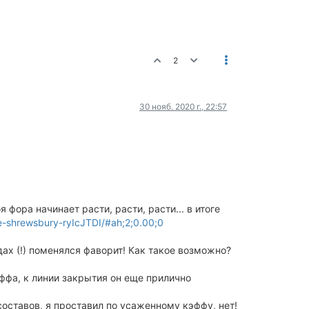
2
30 нояб. 2020 г., 22:57
фора начинает расти, расти, расти... в итоге
e-shrewsbury-ryIcJTDI/#ah;2;0.00;0
дах (!) поменялся фаворит! Как такое возможно?
эффа, к линии закрытия он еще прилично
составов, я проставил по усаженному кэффу, нет!