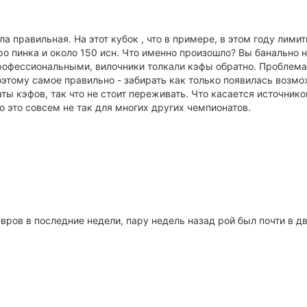
ла правильная. На этот кубок , что в примере, в этом году лим
ро пинка и около 150 исн. Что именно произошло? Вы банально н
фессиональными, вилочники толкали кэфы обратно. Проблема в 
 поэтому самое правильно - забирать как только появилась воз
ты кэфов, так что не стоит переживать. Что касается источнико
о это совсем не так для многих других чемпионатов.
евров в последние недели, пару недель назад рой был почти в д