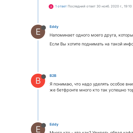
1 ответ
Последний ответ
30 нояб. 2020 г., 19:10
A
Eddy
E
Напоминает одного моего друга, который
Если Вы хотите поднимать на такой инфор
B2B
B
Я понимаю, что надо уделять особое вни
же бетфронте много кто так успешно тор
Eddy
E
Много кто - это как? Увидеть обвал кэф