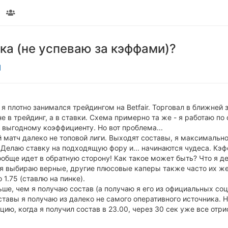
ка (не успеваю за кэффами)?
я плотно занимался трейдингом на Betfair. Торговал в ближней з
не в трейдинг, а в ставки. Схема примерно та же - я работаю по
 выгодному коэффициенту. Но вот проблема...
матч далеко не топовой лиги. Выходят составы, я максимально
 Делаю ставку на подходящую фору и... начинаются чудеса. Кэф
обще идет в обратную сторону! Как такое может быть? Что я де
я выбираю верные, другие плюсовые каперы также часто их же б
 1.75 (ставлю на пинке).
ьше, чем я получаю состав (а получаю я его из официальных соц
ставы я получаю из далеко не самого оперативного источника.
цию, когда я получил состав в 23.00, через 30 сек уже все отри