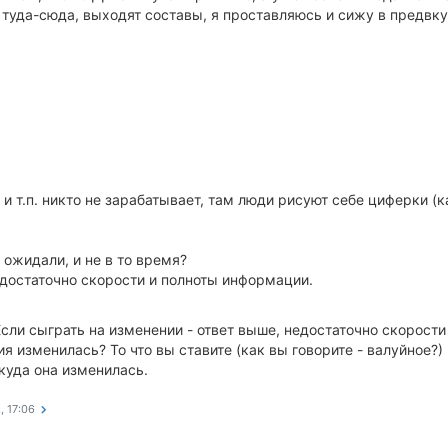
 туда-сюда, выходят составы, я проставляюсь и сижу в предвкуш
т" и т.п. никто не зарабатывает, там люди рисуют себе циферки
 ожидали, и не в то время?
едостаточно скорости и полноты информации.
Если сыграть на изменении - ответ выше, недостаточно скорост
ия изменилась? То что вы ставите (как вы говорите - валуйное?
 куда она изменилась.
, 17:06