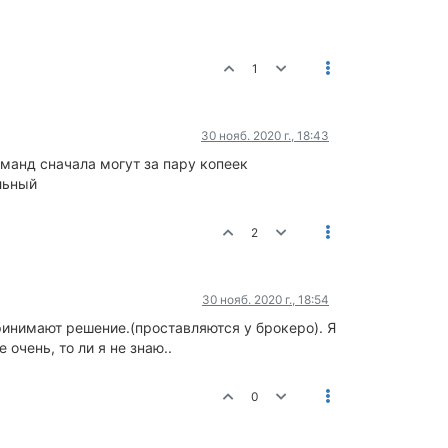
1
30 нояб. 2020 г., 18:43
манд сначала могут за пару копеек
льный
2
30 нояб. 2020 г., 18:54
ринимают решение.(проставляются у брокеро). Я
 очень, то ли я не знаю..
0