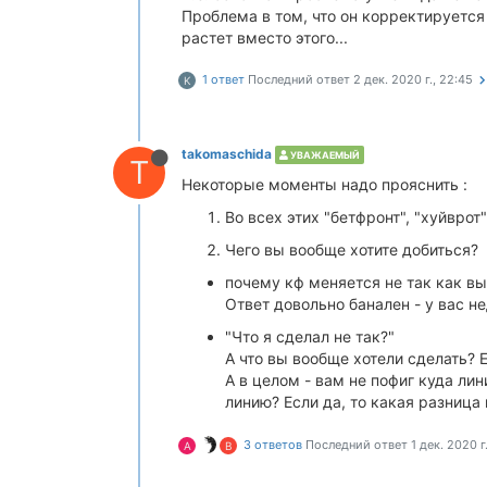
Проблема в том, что он корректируется
растет вместо этого...
1 ответ
Последний ответ
2 дек. 2020 г., 22:45
K
takomaschida
УВАЖАЕМЫЙ
T
Некоторые моменты надо прояснить :
Во всех этих "бетфронт", "хуйвро
Чего вы вообще хотите добиться?
почему кф меняется не так как вы
Ответ довольно банален - у вас н
"Что я сделал не так?"
А что вы вообще хотели сделать? 
А в целом - вам не пофиг куда лин
линию? Если да, то какая разница
3 ответов
Последний ответ
1 дек. 2020 г.
A
B