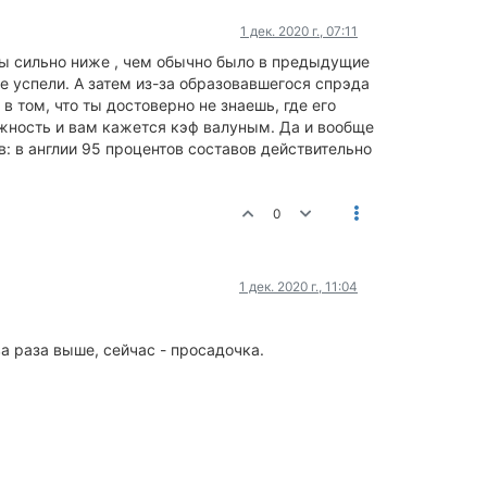
1 дек. 2020 г., 07:11
иты сильно ниже , чем обычно было в предыдущие
е успели. А затем из-за образовавшегося спрэда
том, что ты достоверно не знаешь, где его
можность и вам кажется кэф валуным. Да и вообще
в: в англии 95 процентов составов действительно
0
1 дек. 2020 г., 11:04
ва раза выше, сейчас - просадочка.