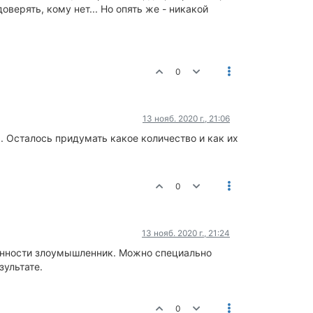
верять, кому нет... Но опять же - никакой
0
13 нояб. 2020 г., 21:06
 Осталось придумать какое количество и как их
0
13 нояб. 2020 г., 21:24
обенности злоумышленник. Можно специально
зультате.
0