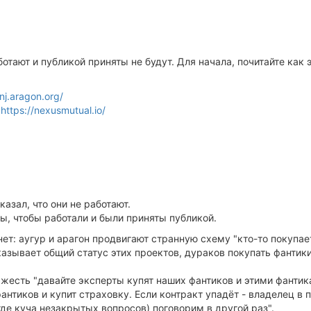
отают и публикой приняты не будут. Для начала, почитайте как
anj.aragon.org/
:
https://nexusmutual.io/
азал, что они не работают.
ы, чтобы работали и были приняты публикой.
т: аугур и арагон продвигают странную схему "кто-то покупае
оказывает общий статус этих проектов, дураков покупать фантики
есть "давайте эксперты купят наших фантиков и этими фантика
нтиков и купит страховку. Если контракт упадёт - владелец в п
де куча незакрытых вопросов) поговорим в другой раз".