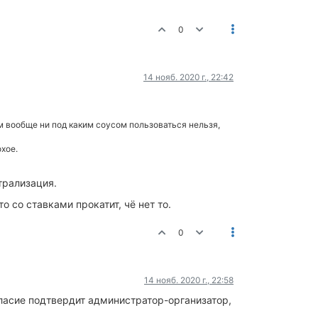
0
14 нояб. 2020 г., 22:42
 вообще ни под каким соусом пользоваться нельзя,
охое.
трализация.
то со ставками прокатит, чё нет то.
0
14 нояб. 2020 г., 22:58
огласие подтвердит администратор-организатор,