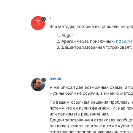
T
T
Все методы, которые вы описали, не раб
Augur
Арагон через присяжных:
https://
Децентрализованная "страховая"
DimOK
Я же описал две возможных схемы и пок
Нужны были не ссылки, а именно метод
По вашим ссылкам решения проблемы не
потому что он купил фантики". И, как п
или принимать решения) нет.
Децентрализованная страховая вообще ж
владелец смарт-контракта тоже купит фа
страхование здоровья или имущества (г