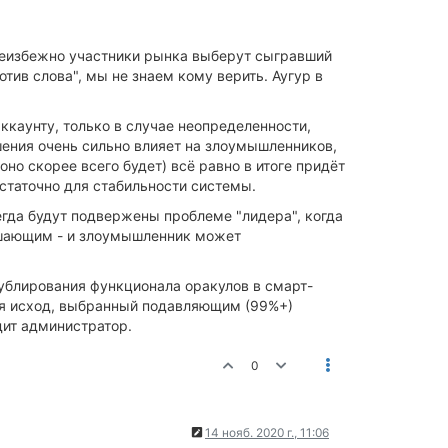
 неизбежно участники рынка выберут сыгравший
тив слова", мы не знаем кому верить. Аугур в
ккаунту, только в случае неопределенности,
шения очень сильно влияет на злоумышленников,
о скорее всего будет) всё равно в итоге придёт
остаточно для стабильности системы.
егда будут подвержены проблеме "лидера", когда
 решающим - и злоумышленник может
ублирования функционала оракулов в смарт-
ся исход, выбранный подавляющим (99%+)
дит администратор.
0
14 нояб. 2020 г., 11:06