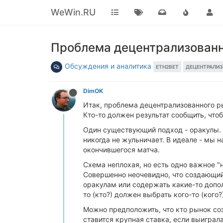
WeWin.RU
Проблема децентрализованн
Обсуждения и аналитика
ETH2BET
ДЕЦЕНТРАЛИ
DimOK
Итак, проблема децентрализованного ры
Кто-то должен результат сообщить, что
Один существующий подход - оракулы. М
никогда не жульничает. В идеале - мы 
окончившегося матча.
Схема неплохая, но есть одно важное "
Совершенно неочевидно, что создающий
оракулам или содержать какие-то допол
то (кто?) должен выбрать кого-то (кого
Можно предположить, что кто рынок соз
ставится крупная ставка, если выиграла