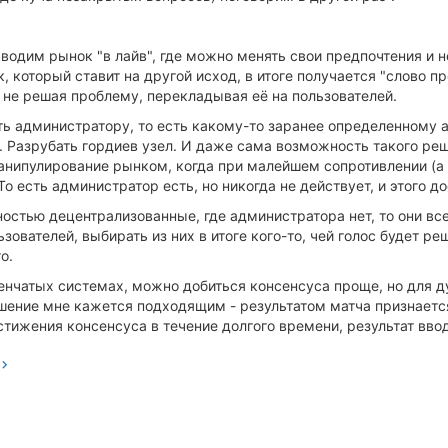
ыводим рынок "в лайв", где можно менять свои предпочтения и
который ставит на другой исход, в итоге получается "слово про
, не решая проблему, перекладывая её на пользователей.
ть администратору, то есть какому-то заранее определенному а
. Разрубать гордиев узел. И даже сама возможность такого ре
нипулирование рынком, когда при малейшем сопротивлении (а он
о есть администратор есть, но никогда не действует, и этого д
остью децентрализованные, где администратора нет, то они вс
ьзователей, выбирать из них в итоге кого-то, чей голос будет
о.
енчатых системах, можно добиться консенсуса проще, но для д
ешение мне кажется подходящим - результатом матча признает
стижения консенсуса в течение долгого времени, результат вво