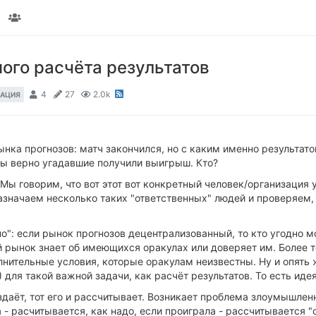
ого расчёта результатов
4
27
2.0k
ЗАЦИЯ
нка прогнозов: матч закончился, но с каким именно результат
бы верно угадавшие получили выигрыш. Кто?
ы говорим, что вот этот вот конкретный человек/организация 
назначаем несколько таких "ответственных" людей и проверяем,
но": если рынок прогнозов децентрализованный, то кто угодно м
 рынок знает об имеющихся оракулах или доверяет им. Более т
нительные условия, которые оракулам неизвестны. Ну и опять же
?) для такой важной задачи, как расчёт результатов. То есть ид
даёт, тот его и рассчитывает. Возникает проблема злоумышлен
 - расчитывается, как надо, если проиграла - рассчитывается 