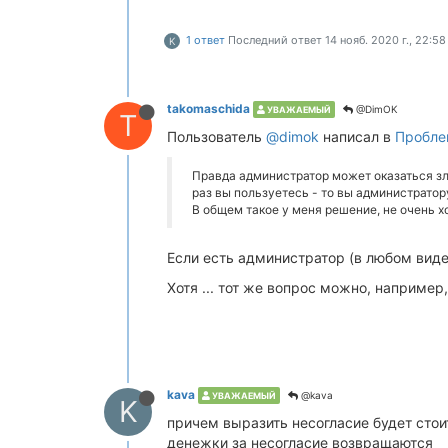
1 ответ
Последний ответ
14 нояб. 2020 г., 22:58
K
takomaschida
@DimOK
УВАЖАЕМЫЙ
T
Пользователь
@dimok
написал в
Пробле
Правда администратор может оказаться зл
раз вы пользуетесь - то вы администратор
В общем такое у меня решение, не очень хо
Если есть администратор (в любом виде
Хотя ... тот же вопрос можно, например,
kava
@kava
УВАЖАЕМЫЙ
K
причем выразить несогласие будет стоит
денежки за несогласие возвращаются