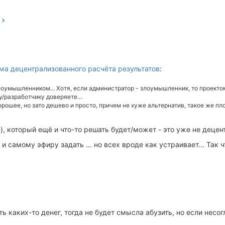
ма децентрализованного расчёта результатов
:
оумышленником... Хотя, если администратор - злоумышленник, то проектом
у/разработчику доверяете...
рошее, но зато дешево и просто, причем не хуже альтернатив, такое же пл
), который ещё и что-то решать будет/может - это уже не децен
 и самому эфиру задать ... но всех вроде как устраивает... Так ч
ь каких-то денег, тогда не будет смысла абузить, но если нес