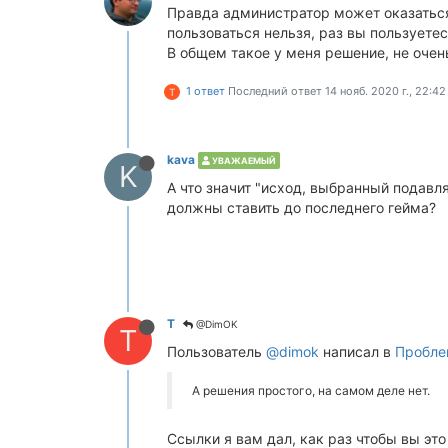
Правда администратор может оказаться
пользоваться нельзя, раз вы пользуетес
В общем такое у меня решение, не очень
1 ответ
Последний ответ
14 нояб. 2020 г., 22:42
T
kava
УВАЖАЕМЫЙ
K
А что значит "исход, выбранный подавл
должны ставить до последнего гейма?
T
@DimOK
T
Пользователь
@dimok
написал в
Пробле
А решения простого, на самом деле нет.
Ссылки я вам дал, как раз чтобы вы это