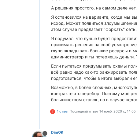
А решения простого, на самом деле нет.
Я остановился на варианте, когда мы в
исход. Может появиться злоумышленник, 
этом случае предлагает "форкать" сеть
Я подумал, что лучше будет предостави
принимать решение на своё усмотрение
глупо вкладывать большие ресурсы в ма
администратор и ты потеряешь деньги. Т
Если пытаться придумывать схемы полн
всё равно надо как-то ранжировать пол
подготовиться, чтобы в итоге выбрали ег
Возможно, в более сложных, многоступ
контракте это перебор. Поэтому моё р
большинством ставок, но в случае недо
1 ответ
Последний ответ
14 нояб. 2020 г., 14:05
T
DimOK