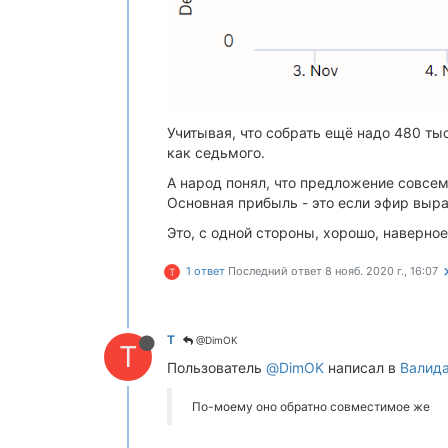
Учитывая, что собрать ещё надо 480 тыс
как седьмого.
А народ понял, что предложение совсем 
Основная прибыль - это если эфир вырас
Это, с одной стороны, хорошо, наверное
1 ответ
Последний ответ
8 нояб. 2020 г., 16:07
T
T
@DimOK
T
Пользователь
@DimOK
написал в
Валида
По-моему оно обратно совместимое же