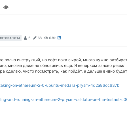
6
68
6.8k
ИПТОВАЛЮТА
те полно инструкций, но софт пока сырой, много нужно разбир
лько, многие даже не обновились ещё. Я вечерком заново решил 
ра сделаю, чисто посмотреть, как пойдёт, а дальше видно будет
-staking-on-ethereum-2-0-ubuntu-medalla-prysm-4d2a86cc637b
lling-and-running-an-ethereum-2-prysm-validator-on-the-testnet-