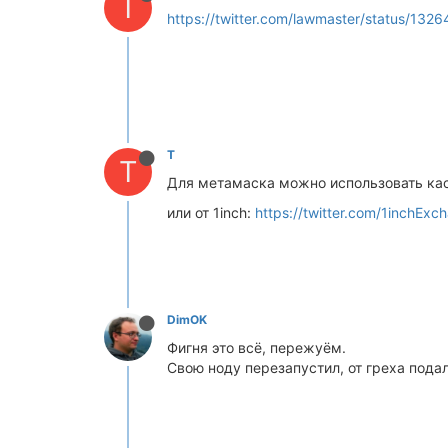
T
https://twitter.com/lawmaster/status/1
T
T
Для метамаска можно использовать ка
или от 1inch:
https://twitter.com/1inchE
DimOK
Фигня это всё, пережуём.
Свою ноду перезапустил, от греха подал