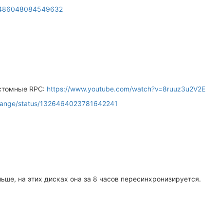
326486048084549632
стомные RPC:
https://www.youtube.com/watch?v=8ruuz3u2V2E
xchange/status/1326464023781642241
ьше, на этих дисках она за 8 часов пересинхронизируется.