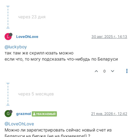
через 23 дня
L
LoveOhLove
30 авг. 2025 г., 14:13
@luckyboy
так там же скрилл юзать можно
если что, то могу подсказать что-нибудь по Беларуси
0
через 5 месяцев
G
grazmol
21 янв. 2026 г., 12:42
УВАЖАЕМЫЙ
@LoveOhLove
Можно ли зарегистрировать сейчас новый счет из
Беларуси на бирже (не на букмекере!) ?