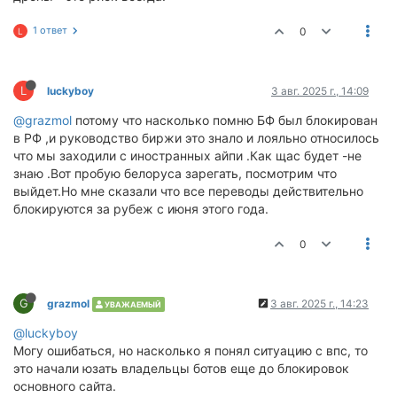
1 ответ
0
L
L
luckyboy
3 авг. 2025 г., 14:09
@grazmol
потому что насколько помню БФ был блокирован
в РФ ,и руководство биржи это знало и лояльно относилось
что мы заходили с иностранных айпи .Как щас будет -не
знаю .Вот пробую белоруса зарегать, посмотрим что
выйдет.Но мне сказали что все переводы действительно
блокируются за рубеж с июня этого года.
0
G
grazmol
3 авг. 2025 г., 14:23
УВАЖАЕМЫЙ
@luckyboy
Могу ошибаться, но насколько я понял ситуацию с впс, то
это начали юзать владельцы ботов еще до блокировок
основного сайта.