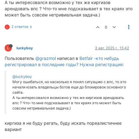
А ты интересовался возможно у тех же киргизов
арендовать впс ? Что-то мне подсказывает в тех краях это
может быть совсем нетривиальная задача.)
2 ответов
0
L
L
luckyboy
3 авг. 2025 г., 15:42
Пользователь
@grazmol
написал в
Betfair -кто нибудь
регистрировал в последние годы? Нужна регистрация
:
@luckyboy
Могу ошибаться, но насколько я понял ситуацию с впс, то это
начали юзать владельцы ботов еще до блокировок основного
сайта.
А ты интересовался возможно у тех же киргизов арендовать
впс ? Что-то мне подсказывает в тех краях это может быть
совсем нетривиальная задача.)
киргиза я не буду регать, буду искать пореалистичнее
вариант