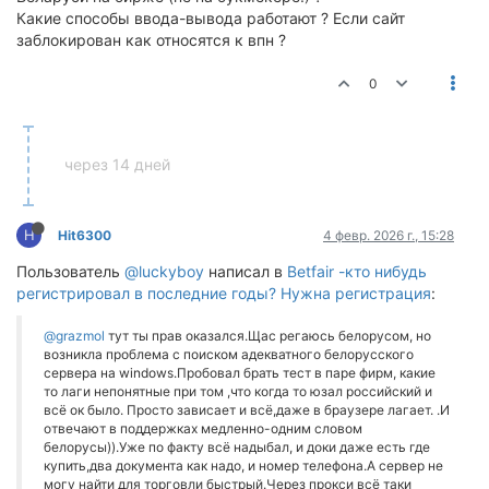
Какие способы ввода-вывода работают ? Если сайт
заблокирован как относятся к впн ?
0
через 14 дней
H
Hit6300
4 февр. 2026 г., 15:28
Пользователь
@luckyboy
написал в
Betfair -кто нибудь
регистрировал в последние годы? Нужна регистрация
:
@grazmol
тут ты прав оказался.Щас регаюсь белорусом, но
возникла проблема с поиском адекватного белорусского
сервера на windows.Пробовал брать тест в паре фирм, какие
то лаги непонятные при том ,что когда то юзал российский и
всё ок было. Просто зависает и всё,даже в браузере лагает. .И
отвечают в поддержках медленно-одним словом
белорусы)).Уже по факту всё надыбал, и доки даже есть где
купить,два документа как надо, и номер телефона.А сервер не
могу найти для торговли быстрый.Через прокси всё таки