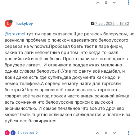
0
L
luckyboy
7 авг. 2025 г., 16:32
@grazmol
тут ты прав оказался.Щас регаюсь белорусом, но
возникла проблема с поиском адекватного белорусского
сервера на windows.Пробовал брать тест в паре фирм,
какие то лаги непонятные при том ,что когда то юзал
российский и всё ок было. Просто зависает и всё,даже в
браузере лагает. .И отвечают в поддержках медленно-
одним словом белорусы)).Уже по факту всё надыбал, и
доки даже есть где купить,два документа как надо, и
номер телефона.А сервер не могу найти для торговли
быстрый.Через прокси всё таки опасаюсь торговать,
говорят всё таки под прокси часто виден основной айпи,а
есть сомнения что белорусские прокси с высокой
анонимностью. И самое печальное что всё это дрочево
может быть тщетно если закон соблюдается и платежи за
рубеж все блокируются
2 ответов
0
L
H