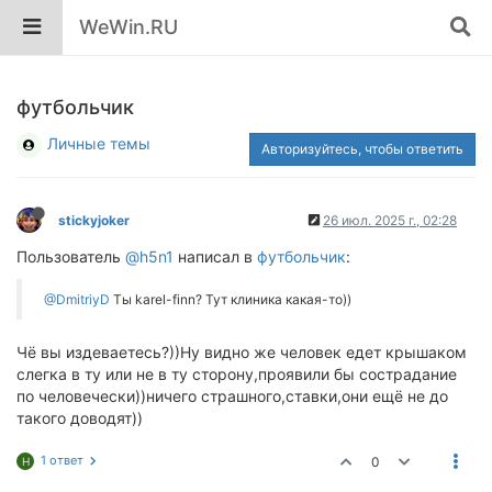
WeWin.RU
футбольчик
Личные темы
Авторизуйтесь, чтобы ответить
stickyjoker
26 июл. 2025 г., 02:28
Пользователь
@h5n1
написал в
футбольчик
:
@DmitriyD
Ты karel-finn? Тут клиника какая-то))
Чё вы издеваетесь?))Ну видно же человек едет крышаком
слегка в ту или не в ту сторону,проявили бы сострадание
по человечески))ничего страшного,ставки,они ещё не до
такого доводят))
1 ответ
0
H