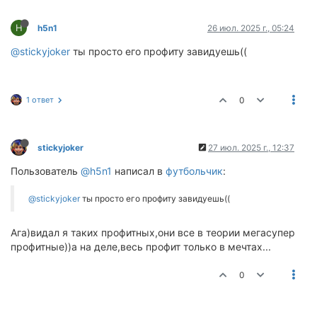
H
h5n1
26 июл. 2025 г., 05:24
@stickyjoker
ты просто его профиту завидуешь((
1 ответ
0
stickyjoker
27 июл. 2025 г., 12:37
Пользователь
@h5n1
написал в
футбольчик
:
@stickyjoker
ты просто его профиту завидуешь((
Ага)видал я таких профитных,они все в теории мегасупер
профитные))а на деле,весь профит только в мечтах...
0