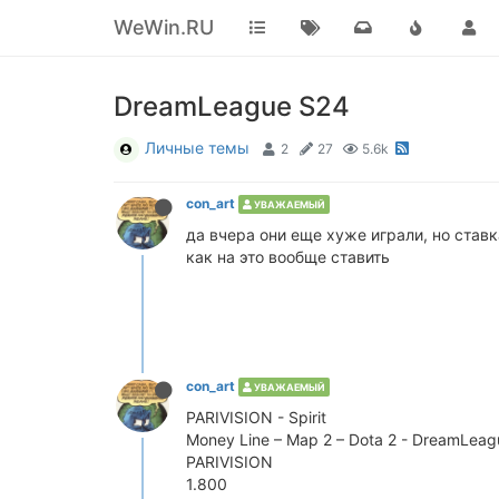
WeWin.RU
DreamLeague S24
Личные темы
2
27
5.6k
сon_art
УВАЖАЕМЫЙ
да вчера они еще хуже играли, но став
как на это вообще ставить
сon_art
УВАЖАЕМЫЙ
PARIVISION - Spirit
Money Line – Map 2 – Dota 2 - DreamLeag
PARIVISION
1.800