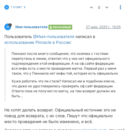
1 ответ
0
И
И
Имя пользователя
27 мар. 2025 г., 16:05
УВАЖАЕМЫЙ
Пользователь
@Имя-пользователя
написал в
использование Pinnacle в России
:
Пиннакл после моего сообщения, что хозяева с гостями
перепутаны в линии, ответил что у них нет официального
подтверждения этой информации. А на оф.сайте федерации
вся инфа есть о месте проведения матча. Первый раз у меня
такое, что у Пиннакла нет инфы той, которая есть официально.
Хуже работать что ли стали? Написал им в подобном ключе,
что даже не удостоверились проверить оф.сайт федерации.
Ответа пока не получил по матчу, на там возврат должен же
быть...
Не хотят делать возврат. Официальный источник это не
повод для возврата, с их слов. Пишут что официально
место проведения не было изменено, и всё.