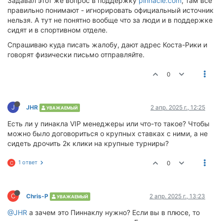
Задавал этот же вопрос в поддержку
pinnacle.com
, там всё
правильно понимают - игнорировать официальный источник
нельзя. А тут не понятно вообще что за люди и в поддержке
сидят и в спортивном отделе.
Спрашиваю куда писать жалобу, дают адрес Коста-Рики и
говорят физически письмо отправляйте.
0
J
JHR
2 апр. 2025 г., 12:25
УВАЖАЕМЫЙ
Есть ли у пинакла VIP менеджеры или что-то такое? Чтобы
можно было договориться о крупных ставках с ними, а не
сидеть дрочить 2к клики на крупные турниры?
1 ответ
0
C
C
Chris-P
2 апр. 2025 г., 13:23
УВАЖАЕМЫЙ
@JHR
а зачем это Пиннаклу нужно? Если вы в плюсе, то