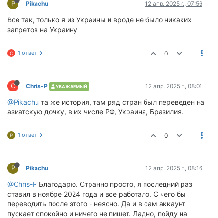
P
Pikachu
12 апр. 2025 г., 07:56
Все так, только я из Украины и вроде не было никаких
запретов на Украину
1 ответ
0
C
C
Chris-P
12 апр. 2025 г., 08:01
УВАЖАЕМЫЙ
@Pikachu
та же история, там ряд стран был переведен на
азиатскую дочку, в их числе РФ, Украина, Бразилия.
1 ответ
0
P
P
Pikachu
12 апр. 2025 г., 08:16
@Chris-P
Благодарю. Странно просто, я последний раз
ставил в ноябре 2024 года и все работало. С чего бы
переводить после этого - неясно. Да и в сам аккаунт
пускает спокойно и ничего не пишет. Ладно, пойду на