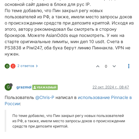
основной сайт давно в блоке для рус IP.
По теме добавлю, что Пин закрыл регу новых
пользователей из РФ, а также, имели место запросы доков
о происхождении средств при депозите криптой. Исходя из
этого, автору рекомендовал бы смотреть в сторону
брокеров. Можете AsianOdds еще посмотреть. У них на
старте оригинальные лимиты, мин деп 10 usdt. Счета в
PS3838 и Piwi247, оба бука берут линию Пиннакла. VPN не
нужен.
2 ответов
0
G
C
G
grazmol
22 окт. 2024 г., 08:47
УВАЖАЕМЫЙ
Пользователь
@Chris-P
написал в
использование Pinnacle в
России
:
По теме добавлю, что Пин закрыл регу новых пользователей
из РФ, а также, имели место запросы доков о происхождении
средств при депозите криптой.