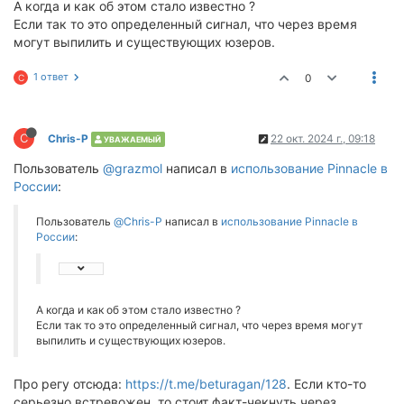
А когда и как об этом стало известно ?
Если так то это определенный сигнал, что через время
могут выпилить и существующих юзеров.
1 ответ
0
C
C
Chris-P
22 окт. 2024 г., 09:18
УВАЖАЕМЫЙ
Пользователь
@grazmol
написал в
использование Pinnacle в
России
:
Пользователь
@Chris-P
написал в
использование Pinnacle в
России
:
А когда и как об этом стало известно ?
Если так то это определенный сигнал, что через время могут
выпилить и существующих юзеров.
Про регу отсюда:
https://t.me/beturagan/128
. Если кто-то
серьезно встревожен, то стоит факт-чекнуть через