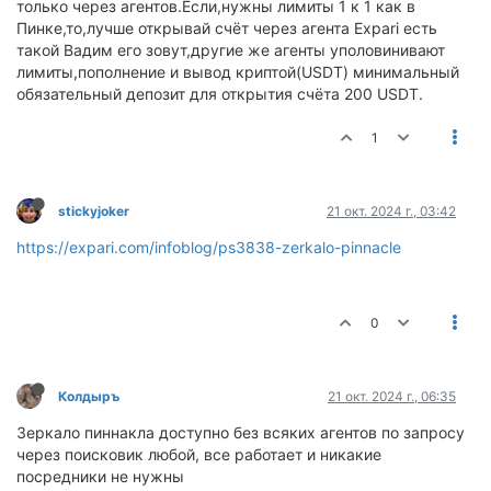
только через агентов.Если,нужны лимиты 1 к 1 как в
Пинке,то,лучше открывай счёт через агента Expari есть
такой Вадим его зовут,другие же агенты уполовинивают
лимиты,пополнение и вывод криптой(USDT) минимальный
обязательный депозит для открытия счёта 200 USDT.
1
stickyjoker
21 окт. 2024 г., 03:42
https://expari.com/infoblog/ps3838-zerkalo-pinnacle
0
Колдыръ
21 окт. 2024 г., 06:35
Зеркало пиннакла доступно без всяких агентов по запросу
через поисковик любой, все работает и никакие
посредники не нужны