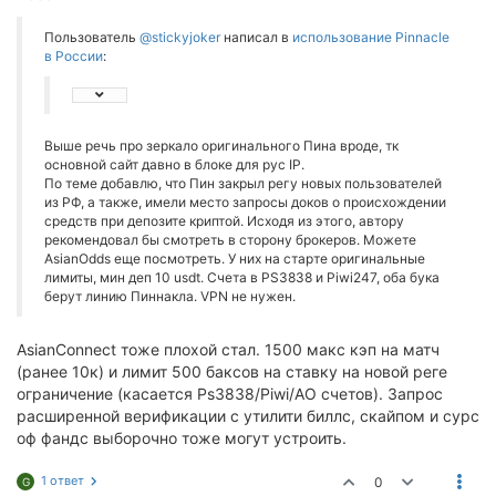
Пользователь
@stickyjoker
написал в
использование Pinnacle
в России
:
Выше речь про зеркало оригинального Пина вроде, тк
основной сайт давно в блоке для рус IP.
По теме добавлю, что Пин закрыл регу новых пользователей
из РФ, а также, имели место запросы доков о происхождении
средств при депозите криптой. Исходя из этого, автору
рекомендовал бы смотреть в сторону брокеров. Можете
AsianOdds еще посмотреть. У них на старте оригинальные
лимиты, мин деп 10 usdt. Счета в PS3838 и Piwi247, оба бука
берут линию Пиннакла. VPN не нужен.
AsianConnect тоже плохой стал. 1500 макс кэп на матч
(ранее 10к) и лимит 500 баксов на ставку на новой реге
ограничение (касается Ps3838/Piwi/AO счетов). Запрос
расширенной верификации с утилити биллс, скайпом и сурс
оф фандс выборочно тоже могут устроить.
1 ответ
0
G