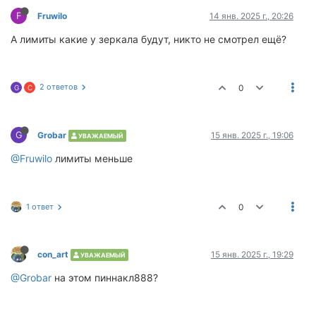
F
Fruwilo
14 янв. 2025 г., 20:26
А лимиты какие у зеркала будут, никто не смотрел ещё?
2 ответов
0
G
C
G
Grobar
15 янв. 2025 г., 19:06
УВАЖАЕМЫЙ
@Fruwilo
лимиты меньше
1 ответ
0
сon_art
15 янв. 2025 г., 19:29
УВАЖАЕМЫЙ
@Grobar
на этом пиннакл888?