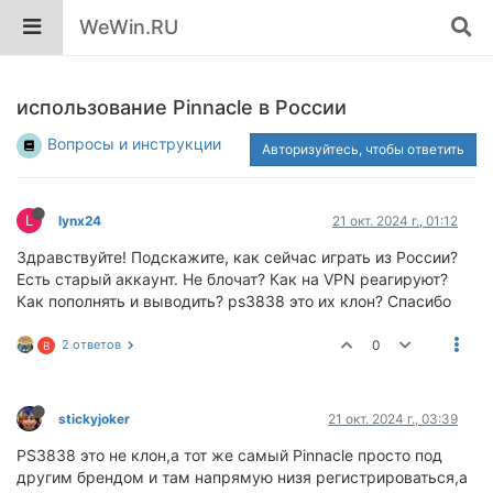
WeWin.RU
использование Pinnacle в России
Вопросы и инструкции
Авторизуйтесь, чтобы ответить
L
lynx24
21 окт. 2024 г., 01:12
Здравствуйте! Подскажите, как сейчас играть из России?
Есть старый аккаунт. Не блочат? Как на VPN реагируют?
Как пополнять и выводить? ps3838 это их клон? Спасибо
2 ответов
0
B
stickyjoker
21 окт. 2024 г., 03:39
PS3838 это не клон,а тот же самый Pinnacle просто под
другим брендом и там напрямую низя регистрироваться,а