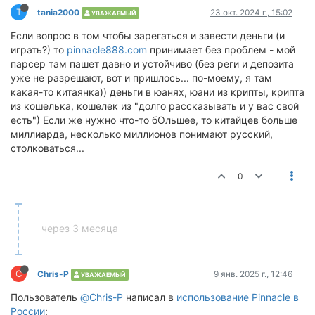
T
tania2000
23 окт. 2024 г., 15:02
УВАЖАЕМЫЙ
Если вопрос в том чтобы зарегаться и завести деньги (и
играть?) то
pinnacle888.com
принимает без проблем - мой
парсер там пашет давно и устойчиво (без реги и депозита
уже не разрешают, вот и пришлось... по-моему, я там
какая-то китаянка)) деньги в юанях, юани из крипты, крипта
из кошелька, кошелек из "долго рассказывать и у вас свой
есть") Если же нужно что-то бОльшее, то китайцев больше
миллиарда, несколько миллионов понимают русский,
столковаться...
0
через 3 месяца
C
Chris-P
9 янв. 2025 г., 12:46
УВАЖАЕМЫЙ
Пользователь
@Chris-P
написал в
использование Pinnacle в
России
: