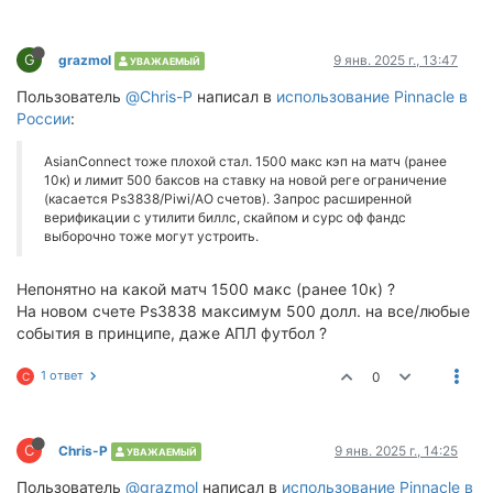
G
grazmol
9 янв. 2025 г., 13:47
УВАЖАЕМЫЙ
Пользователь
@Chris-P
написал в
использование Pinnacle в
России
:
AsianConnect тоже плохой стал. 1500 макс кэп на матч (ранее
10к) и лимит 500 баксов на ставку на новой реге ограничение
(касается Ps3838/Piwi/AO счетов). Запрос расширенной
верификации с утилити биллс, скайпом и сурс оф фандс
выборочно тоже могут устроить.
Непонятно на какой матч 1500 макс (ранее 10к) ?
На новом счете Ps3838 максимум 500 долл. на все/любые
события в принципе, даже АПЛ футбол ?
1 ответ
0
C
C
Chris-P
9 янв. 2025 г., 14:25
УВАЖАЕМЫЙ
Пользователь
@grazmol
написал в
использование Pinnacle в