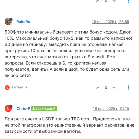
0
RakeRu
15 янв. 2025 г., 23:55
500$ это минимальный депозит с этим бонус кодом. Дают
10%. Максимальный бонус 10к$. как то размыто написано(
30 дней на отбивку. выводить пока не отобьёшь нельзя.
прокрутить 10 раз. не выполнил условия- без подарков.
интересно, что счет можно от крыть в $ и usdt. Есть
вопросы. Если откроешь в $, то криптой нельзя,
получается, депить? А если в usdt, то будет одна сеть или
выбор сети?
1 ответ
0
C
C
Chris-P
16 янв. 2025 г., 01:15
УВАЖАЕМЫЙ
При реге счета в USDT только TRC сеть. Предположу, что
на этой платформе это единственный вариант расчетов, вне
зависимости от выбранной валюты.