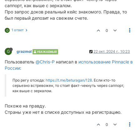
саппорт, как выше с зеркалом.
Про запрос доков реальный кейс знакомого. Правда, то
был первый депозит на свежем счете.
1 ответ
0
G
G
grazmol
22 окт. 2024 г., 10:23
УВАЖАЕМЫЙ
Пользователь
@Chris-P
написал в
использование Pinnacle в
России
:
Про регу отсюда:
https://t.me/beturagan/128
. Если кто-то
серьезно встревожен, то стоит факт-чекнуть через саппорт,
как выше с зеркалом.
Похоже на правду.
Страны уже нет в списке доступных на регистрацию.
0