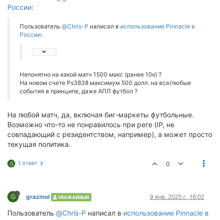
России
:
Пользователь
@Chris-P
написал в
использование Pinnacle в
России
:
Непонятно на какой матч 1500 макс (ранее 10к) ?
На новом счете Ps3838 максимум 500 долл. на все/любые
события в принципе, даже АПЛ футбол ?
На любой матч, да, включая биг-маркеты футбольные.
Возможно что-то не понравилось при реге (IP, не
совпадающий с резидентством, например), а может просто
текущая политика.
1 ответ
0
G
G
grazmol
9 янв. 2025 г., 16:02
УВАЖАЕМЫЙ
Пользователь
@Chris-P
написал в
использование Pinnacle в