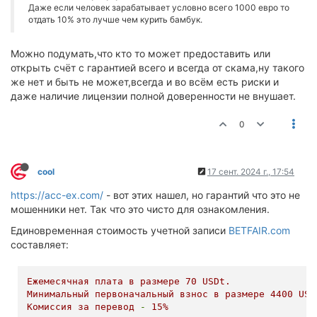
Даже если человек зарабатывает условно всего 1000 евро то
отдать 10% это лучше чем курить бамбук.
Можно подумать,что кто то может предоставить или
открыть счёт с гарантией всего и всегда от скама,ну такого
же нет и быть не может,всегда и во всём есть риски и
даже наличие лицензии полной доверенности не внушает.
0
cool
17 сент. 2024 г., 17:54
https://acc-ex.com/
- вот этих нашел, но гарантий что это не
мошенники нет. Так что это чисто для ознакомления.
Единовременная стоимость учетной записи
BETFAIR.com
составляет:
Ежемесячная
плата
в
размере
70
USDt.
Минимальный
первоначальный
взнос
в
размере
4400 
USD
Комиссия
за
перевод
-
15
%