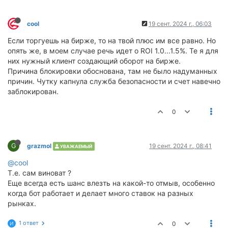
cool
19 сент. 2024 г., 06:03
Если торгуешь на бирже, то на твой плюс им все равно. Но
опять же, в моем случае речь идет о ROI 1.0...1.5%. Те я для
них нужный клиент создающий оборот на бирже.
Причина блокировки обоснована, там не было надуманных
причин. Чутку капнула служба безопасности и счет навечно
заблокирован.
0
G
grazmol
19 сент. 2024 г., 08:41
УВАЖАЕМЫЙ
@cool
Т.е. сам виноват ?
Еще всегда есть шанс влезть на какой-то отмыв, особенно
когда бот работает и делает много ставок на разных
рынках.
1 ответ
0
И