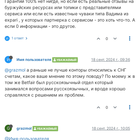
Гарантий 100% нет нигде, но если есть реальные отзывы на
буржуйских ресурсах или топики с представителями
сервиса или если есть известные чуваки типа Вадима из
expari , у которых партнерка с сервисом - это хоть что-то. А
если 0 информации - это другое.
1 ответ
0
И
И
Имя пользователя
18 сент. 2024 г., 09:36
УВАЖАЕМЫЙ
@grazmol
а раньше не лучше конторы относились к СНГ
счетам, какое ваше мнение по этому поводу? По моему ж в
том же Betfair был русскоязычный отдел который
занимался вопросами русскоязычных, и вроде хорошо
справлялся с решением их проблем.
0
G
grazmol
18 сент. 2024 г., 10:05
УВАЖАЕМЫЙ
@Имя-пользователя