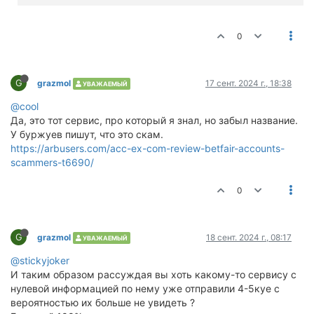
0
G
grazmol
17 сент. 2024 г., 18:38
УВАЖАЕМЫЙ
@cool
Да, это тот сервис, про который я знал, но забыл название.
У буржуев пишут, что это скам.
https://arbusers.com/acc-ex-com-review-betfair-accounts-
scammers-t6690/
0
G
grazmol
18 сент. 2024 г., 08:17
УВАЖАЕМЫЙ
@stickyjoker
И таким образом рассуждая вы хоть какому-то сервису с
нулевой информацией по нему уже отправили 4-5куе с
вероятностью их больше не увидеть ?