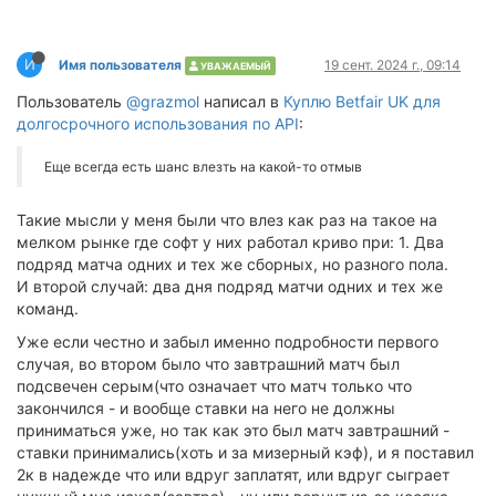
И
Имя пользователя
19 сент. 2024 г., 09:14
УВАЖАЕМЫЙ
Пользователь
@grazmol
написал в
Куплю Betfair UK для
долгосрочного использования по API
:
Еще всегда есть шанс влезть на какой-то отмыв
Такие мысли у меня были что влез как раз на такое на
мелком рынке где софт у них работал криво при: 1. Два
подряд матча одних и тех же сборных, но разного пола.
И второй случай: два дня подряд матчи одних и тех же
команд.
Уже если честно и забыл именно подробности первого
случая, во втором было что завтрашний матч был
подсвечен серым(что означает что матч только что
закончился - и вообще ставки на него не должны
приниматься уже, но так как это был матч завтрашний -
ставки принимались(хоть и за мизерный кэф), и я поставил
2к в надежде что или вдруг заплатят, или вдруг сыграет