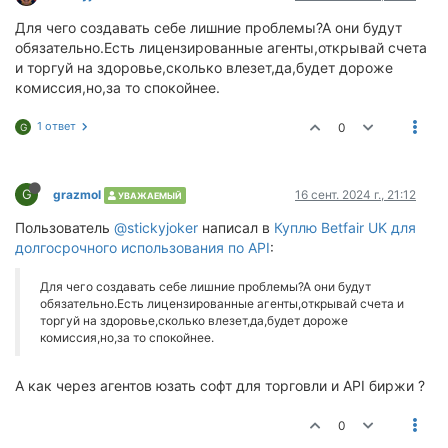
Для чего создавать себе лишние проблемы?А они будут
обязательно.Есть лицензированные агенты,открывай счета
и торгуй на здоровье,сколько влезет,да,будет дороже
комиссия,но,за то спокойнее.
1 ответ
0
G
G
grazmol
16 сент. 2024 г., 21:12
УВАЖАЕМЫЙ
Пользователь
@stickyjoker
написал в
Куплю Betfair UK для
долгосрочного использования по API
:
Для чего создавать себе лишние проблемы?А они будут
обязательно.Есть лицензированные агенты,открывай счета и
торгуй на здоровье,сколько влезет,да,будет дороже
комиссия,но,за то спокойнее.
А как через агентов юзать софт для торговли и API биржи ?
0