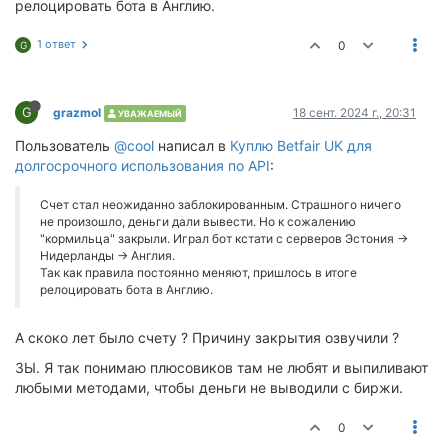
релоцировать бота в Англию.
1 ответ
0
G
G
grazmol
18 сент. 2024 г., 20:31
УВАЖАЕМЫЙ
Пользователь
@cool
написал в
Куплю Betfair UK для
долгосрочного использования по API
:
Счет стал неожиданно заблокированным. Страшного ничего
не произошло, деньги дали вывести. Но к сожалению
"кормильца" закрыли. Играл бот кстати с серверов Эстония ->
Нидерланды -> Англия.
Так как правила постоянно меняют, пришлось в итоге
релоцировать бота в Англию.
А скоко лет было счету ? Причину закрытия озвучили ?
ЗЫ. Я так понимаю плюсовиков там не любят и выпиливают
любыми методами, чтобы деньги не выводили с биржи.
0