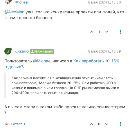
Michael
8 мая 2024 г., 15:30
@AlexMan
увы, только конкретные проекты или людей, кто
в теме данного бизнеса.
1
G
grazmol
8 мая 2024 г., 15:39
УВАЖАЕМЫЙ
Пользователь
@Michael
написал в
Как заработать 10-15%
годовых?
:
Как вариант вложиться в казино(именно открыть или стать
соинвестором). Маржа бизнеса 20-25%. Сам работаю CEO в
казино и понимаю о чем говорю. На СНГ рынок можно выйти с
200-400к, если есть опытная команда.
А вы сам стали в каком-либо проекте казино соинвестором
?
1 ответ
0