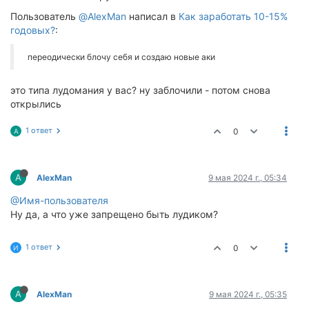
Пользователь
@AlexMan
написал в
Как заработать 10-15%
годовых?
:
переодически блочу себя и создаю новые аки
это типа лудомания у вас? ну заблочили - потом снова
открылись
1 ответ
0
A
A
AlexMan
9 мая 2024 г., 05:34
@Имя-пользователя
Ну да, а что уже запрещено быть лудиком?
1 ответ
0
И
A
AlexMan
9 мая 2024 г., 05:35