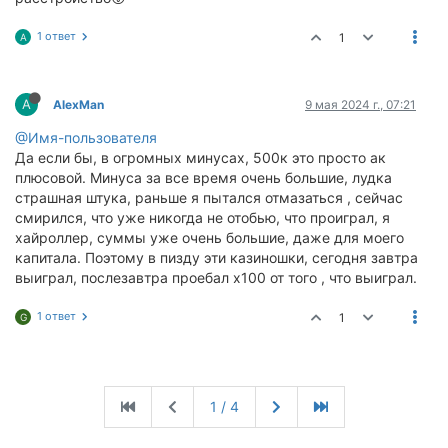
1 ответ
1
A
A
AlexMan
9 мая 2024 г., 07:21
@Имя-пользователя
Да если бы, в огромных минусах, 500к это просто ак
плюсовой. Минуса за все время очень большие, лудка
страшная штука, раньше я пытался отмазаться , сейчас
смирился, что уже никогда не отобью, что проиграл, я
хайроллер, суммы уже очень большие, даже для моего
капитала. Поэтому в пизду эти казиношки, сегодня завтра
выиграл, послезавтра проебал х100 от того , что выиграл.
1 ответ
1
G
1 / 4