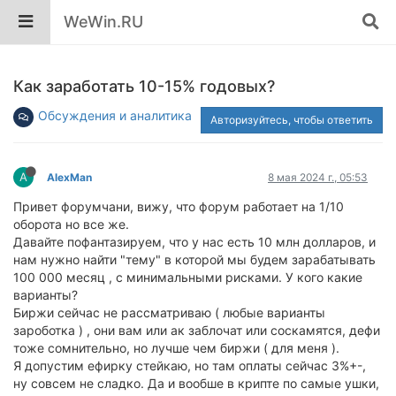
WeWin.RU
Как заработать 10-15% годовых?
Обсуждения и аналитика
Авторизуйтесь, чтобы ответить
A
AlexMan
8 мая 2024 г., 05:53
Привет форумчани, вижу, что форум работает на 1/10
оборота но все же.
Давайте пофантазируем, что у нас есть 10 млн долларов, и
нам нужно найти "тему" в которой мы будем зарабатывать
100 000 месяц , с минимальными рисками. У кого какие
варианты?
Биржи сейчас не рассматриваю ( любые варианты
зароботка ) , они вам или ак заблочат или соскамятся, дефи
тоже сомнительно, но лучше чем биржи ( для меня ).
Я допустим ефирку стейкаю, но там оплаты сейчас 3%+-,
ну совсем не сладко. Да и вообше в крипте по самые ушки,