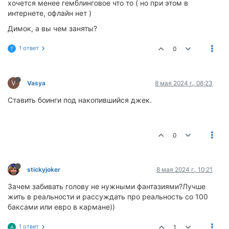
хочется менее гемблинговое что то ( но при этом в
интернете, офлайн нет )
Димок, а вы чем заняты?
1 ответ
0
T
V
Vasya
8 мая 2024 г., 08:23
Ставить боинги под накопившийся джек.
0
stickyjoker
8 мая 2024 г., 10:21
Зачем забивать голову не нужными фантазиями?Лучше
жить в реальности и рассуждать про реальность со 100
баксами или евро в кармане))
1 ответ
1
A