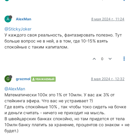
A
AlexMan
8 мая 2024 г., 11:24
@StickyJoker
У каждого своя реальность, фантазировать полезно. Тут
больше вопрос не в ней, а в том, где 10-15% взять
спокойные с таким капиталом.
0
G
grazmol
8 мая 2024 г., 12:32
УВАЖАЕМЫЙ
@AlexMan
Математически 100к это 1% от 10млн. У вас аж 3% от
стейкинга эфира. Что вас не устраивает ?)
Где взять спокойные 10% , так чтобы токо сидеть на бочке
и деньги считать - ничего не приходит на мысль.
В швейцарских банках спокойно, но там придется от тела
10млн банку платить за хранение, процентов со знаком + не
будет.)