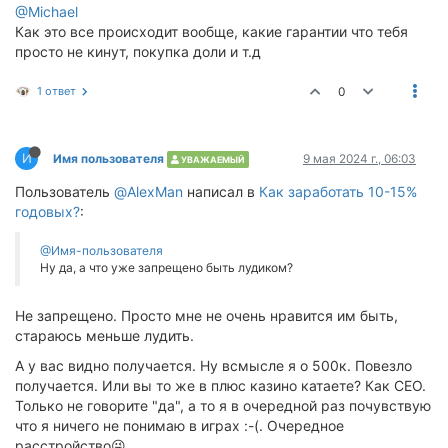
@Michael
Как это все происходит вообще, какие гарантии что тебя
просто не кинут, покупка доли и т.д
1 ответ
0
И
Имя пользователя
9 мая 2024 г., 06:03
УВАЖАЕМЫЙ
Пользователь
@AlexMan
написал в
Как заработать 10-15%
годовых?
:
@Имя-пользователя
Ну да, а что уже запрещено быть лудиком?
Не запрещено. Просто мне не очень нравится им быть,
стараюсь меньше лудить.
А у вас видно получается. Ну всмысле я о 500к. Повезло
получается. Или вы то же в плюс казино катаете? Как CEO.
Только не говорите "да", а то я в очередной раз почувствую
что я ничего не понимаю в играх :-(. Очередное
расстройство😜