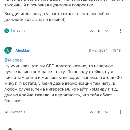
токсичный и основная аудитория подростки....
Вы удивитесь, когда узнаете сколько есть способов
добывать траффик на казино))
1 ответ
0
A
A
AlexMan
8 мая 2024 г., 15:18
@Michael
Ну учитывая, что вы СЕО другого казино, то наверное
лучше казино чем ваше - нету. По поводу стейка, ну я
лично там сотни и миллионы выводил, занимало это до 30
минут. И кстати, у меня даже верификации там нету. В
любом случае, тема интересная, но найти команду и т.д,
думаю крайне тяжело, и вероятность, что тебя обуют
большая.
1 ответ
0