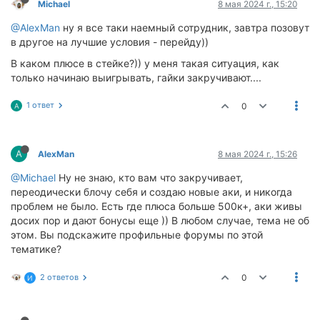
Michael
8 мая 2024 г., 15:20
@AlexMan
ну я все таки наемный сотрудник, завтра позовут
в другое на лучшие условия - перейду))
В каком плюсе в стейке?)) у меня такая ситуация, как
только начинаю выигрывать, гайки закручивают....
1 ответ
0
A
A
AlexMan
8 мая 2024 г., 15:26
@Michael
Ну не знаю, кто вам что закручивает,
переодически блочу себя и создаю новые аки, и никогда
проблем не было. Есть где плюса больше 500к+, аки живы
досих пор и дают бонусы еще )) В любом случае, тема не об
этом. Вы подскажите профильные форумы по этой
тематике?
2 ответов
0
И