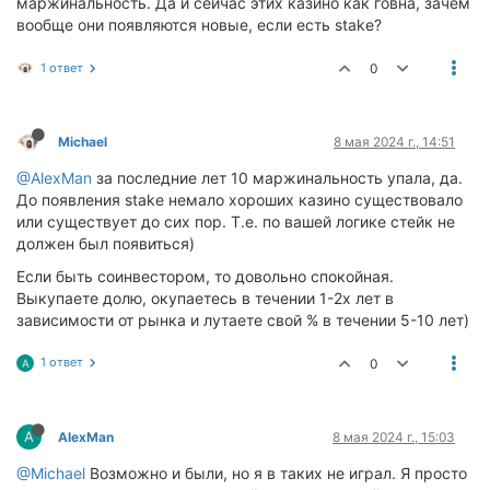
маржинальность. Да и сейчас этих казино как говна, зачем
вообще они появляются новые, если есть stake?
1 ответ
0
Michael
8 мая 2024 г., 14:51
@AlexMan
за последние лет 10 маржинальность упала, да.
До появления stake немало хороших казино существовало
или существует до сих пор. Т.е. по вашей логике стейк не
должен был появиться)
Если быть соинвестором, то довольно спокойная.
Выкупаете долю, окупаетесь в течении 1-2х лет в
зависимости от рынка и лутаете свой % в течении 5-10 лет)
1 ответ
0
A
A
AlexMan
8 мая 2024 г., 15:03
@Michael
Возможно и были, но я в таких не играл. Я просто