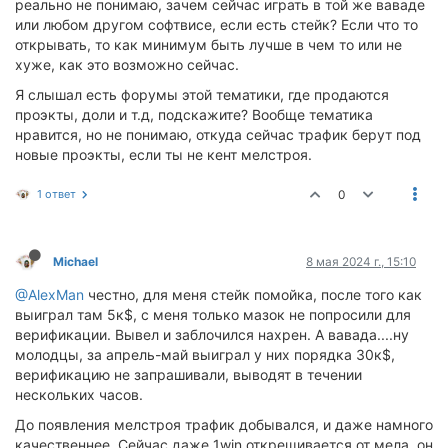
реально не понимаю, зачем сейчас играть в той же ваваде
или любом другом софтвисе, если есть стейк? Если что то
открывать, то как минимум быть лучше в чем то или не
хуже, как это возможно сейчас.
Я слышал есть форумы этой тематики, где продаются
проэкты, доли и т.д, подскажите? Вообще тематика
нравится, но не понимаю, откуда сейчас трафик берут под
новые проэкты, если ты не кент мелстроя.
1 ответ
0
Michael
8 мая 2024 г., 15:10
@AlexMan
честно, для меня стейк помойка, после того как
выиграл там 5к$, с меня только мазок не попросили для
верификации. Вывел и заблочился нахрен. А вавада....ну
молодцы, за апрель-май выиграл у них порядка 30к$,
верификацию не запрашивали, выводят в течении
нескольких часов.
До появления мелстроя трафик добывался, и даже намного
качественнее. Сейчас даже 1win открещивается от мела, он