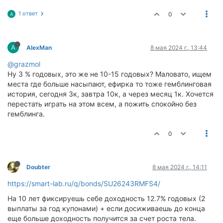
1 ответ
0
A
A
AlexMan
8 мая 2024 г., 13:44
@grazmol
Ну 3 % годовых, это же не 10-15 годовых? Маловато, ищем
места где больше насыпают, ефирка то тоже гемблинговая
история, сегодня 3к, завтра 10к, а через месяц 1к. Хочется
перестать играть на этом всем, а пожить спокойно без
гемблинга.
0
Doubter
8 мая 2024 г., 14:11
https://smart-lab.ru/q/bonds/SU26243RMFS4/
На 10 лет фиксируешь себе доходность 12.7% годовых (2
выплаты за год купонами) + если досиживаешь до конца
еще больше доходность получится за счет роста тела.