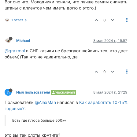
Вот оно что. Молодчики поняли, что лучше самим снимать
штаны с клиентов чем иметь долю с этого.)
1 ответ
0
Michael
8 мая 2024 г., 15:57
@grazmol
в СНГ казики не брезгуют шейвить тех, кто дает
объем))Так что не удивительно, да
0
И
Имя пользователя
8 мая 2024 г., 21:29
УВАЖАЕМЫЙ
Пользователь
@AlexMan
написал в
Как заработать 10-15%
годовых?
:
Есть где плюса больше 500к+
это вы так слоты крутите?