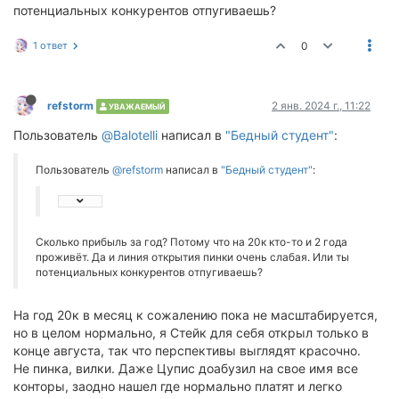
потенциальных конкурентов отпугиваешь?
1 ответ
0
refstorm
2 янв. 2024 г., 11:22
УВАЖАЕМЫЙ
Пользователь
@Balotelli
написал в
"Бедный студент"
:
Пользователь
@refstorm
написал в
"Бедный студент"
:
Сколько прибыль за год? Потому что на 20к кто-то и 2 года
проживёт. Да и линия открытия пинки очень слабая. Или ты
потенциальных конкурентов отпугиваешь?
На год 20к в месяц к сожалению пока не масштабируется,
но в целом нормально, я Стейк для себя открыл только в
конце августа, так что перспективы выглядят красочно.
Не пинка, вилки. Даже Цупис доабузил на свое имя все
конторы, заодно нашел где нормально платят и легко