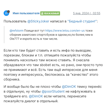
И
Имя пользователя
5 янв. 2024 г., 02:55
УВАЖАЕМЫЙ
Пользователь
@StickyJoker
написал в
"Бедный студент"
:
@refstorm
Поищи вот тут
https://www.letou.com/en-us
тоже
сборник азиатских спортсбуков в одном,но,по более,чем в
Ole777 и esports есть в том числе.
Если кто там будет ставить и есть инфа по выводам,
порезкам, блокам и т.п. отпишите пожалуйста чтобы
понимать насколько там можно ставить. Я снасала
обрадовался что там sbobet есть, но рано, они просто тупо
не принимают и всё. Есть там ещё интересное для меня
поэтому и интересуюсь, беспокоюсь за "качество" этого
сборника.
И вообще было бы не плохо чтобы
@DimOK
темку перенёс
в отдельную, ну чтобы
@poorStudent
не нафлуживать в
трейдинге его.
@DimOK
если читаете, перенесите
пожалуйста диалог в отдельный.