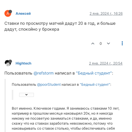
А
Алексей
2 янв. 2024 г., 16:26
Ставки по просмотру матчей дадут 20 в год, и больше
дадут, спокойно у брокера
0
Hightech
2 янв. 2024 г., 20:54
Пользователь
@refstorm
написал в
"Бедный студент"
:
Пользователь
@poorStudent
написал в
"Бедный студент"
:
Вот именно. Ключевое годами. Я занимаюсь ставками 10 лет,
например в прошлом месяце наковырял 20к, но я никогда
никому не посоветую заниматься ставками, и да, именно
скажу что на ставках заработать невозможно, потому что
наковыривать со ставок столько, чтобы обеспечивать себя