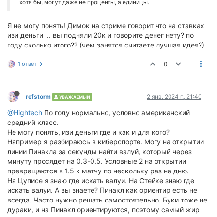
хотя бы, могут даже не проценты, а единицы.
Я не могу понять! Димок на стриме говорит что на ставках
изи деньги ... вы подняли 20к и говорите денег нету? по
году сколько итого?? (чем занятся считаете лучшая идея?)
1 ответ
0
refstorm
2 янв. 2024 г., 21:40
УВАЖАЕМЫЙ
@Hightech
По году нормально, условно американский
средний класс.
Не могу понять, изи деньги где и как и для кого?
Например я разбираюсь в киберспорте. Могу на открытии
линии Пинакла за секунды найти валуй, который через
минуту просядет на 0.3-0.5. Условные 2 на открытии
превращаются в 1.5 к матчу по нескольку раз на дню.
На Цуписе я знаю где искать валуи. На Стейке знаю где
искать валуи. А вы знаете? Пинакл как ориентир есть не
всегда. Часто нужно решать самостоятельно. Буки тоже не
дураки, и на Пинакл ориентируются, поэтому самый жир