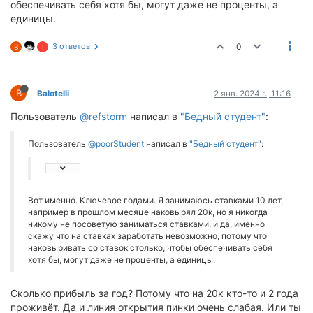
обеспечивать себя хотя бы, могут даже не проценты, а
единицы.
3 ответов
0
B
I
B
Balotelli
2 янв. 2024 г., 11:16
Пользователь
@refstorm
написал в
"Бедный студент"
:
Пользователь
@poorStudent
написал в
"Бедный студент"
:
Вот именно. Ключевое годами. Я занимаюсь ставками 10 лет,
например в прошлом месяце наковырял 20к, но я никогда
никому не посоветую заниматься ставками, и да, именно
скажу что на ставках заработать невозможно, потому что
наковыривать со ставок столько, чтобы обеспечивать себя
хотя бы, могут даже не проценты, а единицы.
Сколько прибыль за год? Потому что на 20к кто-то и 2 года
проживёт. Да и линия открытия пинки очень слабая. Или ты