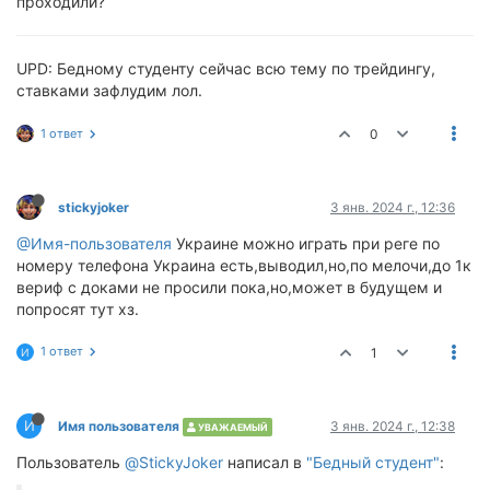
проходили?
UPD: Бедному студенту сейчас всю тему по трейдингу,
ставками зафлудим лол.
1 ответ
0
stickyjoker
3 янв. 2024 г., 12:36
@Имя-пользователя
Украине можно играть при реге по
номеру телефона Украина есть,выводил,но,по мелочи,до 1к
вериф с доками не просили пока,но,может в будущем и
попросят тут хз.
1 ответ
1
И
И
Имя пользователя
3 янв. 2024 г., 12:38
УВАЖАЕМЫЙ
Пользователь
@StickyJoker
написал в
"Бедный студент"
: