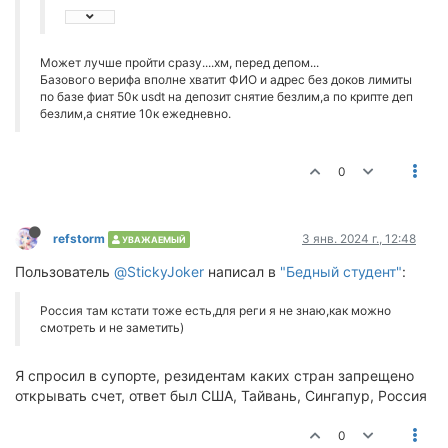
Может лучше пройти сразу....хм, перед депом...
Базового верифа вполне хватит ФИО и адрес без доков лимиты
по базе фиат 50к usdt на депозит снятие безлим,а по крипте деп
безлим,а снятие 10к ежедневно.
0
refstorm
3 янв. 2024 г., 12:48
УВАЖАЕМЫЙ
Пользователь
@StickyJoker
написал в
"Бедный студент"
:
Россия там кстати тоже есть,для реги я не знаю,как можно
смотреть и не заметить)
Я спросил в супорте, резидентам каких стран запрещено
открывать счет, ответ был США, Тайвань, Сингапур, Россия
0