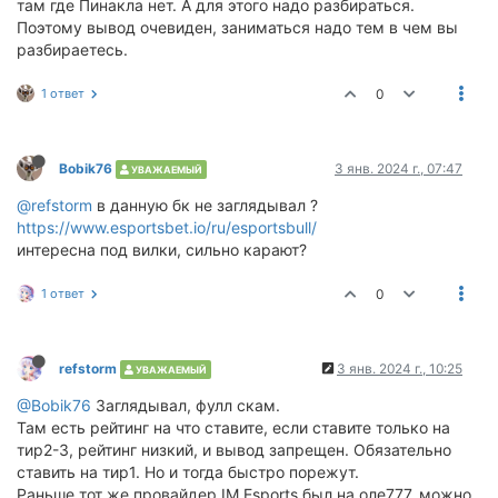
там где Пинакла нет. А для этого надо разбираться.
Поэтому вывод очевиден, заниматься надо тем в чем вы
разбираетесь.
1 ответ
0
Bobik76
3 янв. 2024 г., 07:47
УВАЖАЕМЫЙ
@refstorm
в данную бк не заглядывал ?
https://www.esportsbet.io/ru/esportsbull/
интересна под вилки, сильно карают?
1 ответ
0
refstorm
3 янв. 2024 г., 10:25
УВАЖАЕМЫЙ
@Bobik76
Заглядывал, фулл скам.
Там есть рейтинг на что ставите, если ставите только на
тир2-3, рейтинг низкий, и вывод запрещен. Обязательно
ставить на тир1. Но и тогда быстро порежут.
Раньше тот же провайдер IM Esports был на оле777, можно