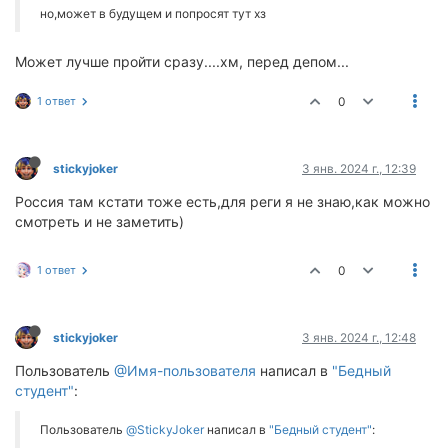
но,может в будущем и попросят тут хз
Может лучше пройти сразу....хм, перед депом...
1 ответ
0
stickyjoker
3 янв. 2024 г., 12:39
Россия там кстати тоже есть,для реги я не знаю,как можно
смотреть и не заметить)
1 ответ
0
stickyjoker
3 янв. 2024 г., 12:48
Пользователь
@Имя-пользователя
написал в
"Бедный
студент"
:
Пользователь
@StickyJoker
написал в
"Бедный студент"
: