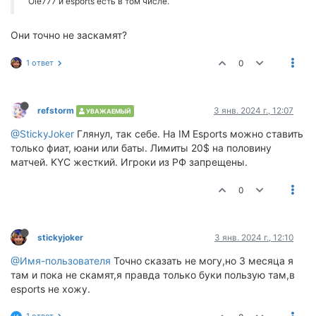
Ole777 и esports есть в том числе.
Они точно не заскамят?
1 ответ
0
refstorm
3 янв. 2024 г., 12:07
УВАЖАЕМЫЙ
@StickyJoker
Глянул, так себе. На IM Esports можно ставить
только фиат, юани или баты. Лимиты 20$ на половину
матчей. KYC жесткий. Игроки из РФ запрещены.
0
stickyjoker
3 янв. 2024 г., 12:10
@Имя-пользователя
Точно сказать не могу,но 3 месяца я
там и пока не скамят,я правда только буки пользую там,в
esports не хожу.