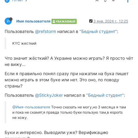
1 ответ
0
И
И
Имя пользователя
3 янв. 2024 г., 12:25
УВАЖАЕМЫЙ
Пользователь
@refstorm
написал в
"Бедный студент"
:
KYC жесткий
Что значит жёсткий? А Украине можно играть? Я просто чёт
не вижу...
Если я правильно понял сразу при нажатии на бука пишет
можно играть в этом буке или нет. Это оно, по поводу
страны?
Пользователь
@StickyJoker
написал в
"Бедный студент"
:
@Имя-пользователя
Точно сказать не могу,но 3 месяца я там
и пока не скамят,я правда только буки пользую там,в esports
не хожу.
Буки и интересно. Выводили уже? Верификацию