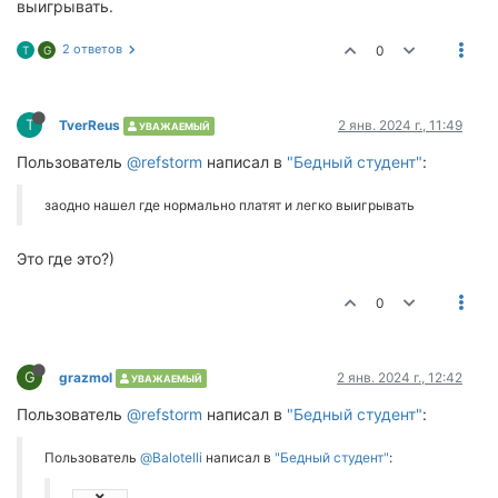
выигрывать.
2 ответов
0
T
G
T
TverReus
2 янв. 2024 г., 11:49
УВАЖАЕМЫЙ
Пользователь
@refstorm
написал в
"Бедный студент"
:
заодно нашел где нормально платят и легко выигрывать
Это где это?)
0
G
grazmol
2 янв. 2024 г., 12:42
УВАЖАЕМЫЙ
Пользователь
@refstorm
написал в
"Бедный студент"
:
Пользователь
@Balotelli
написал в
"Бедный студент"
: