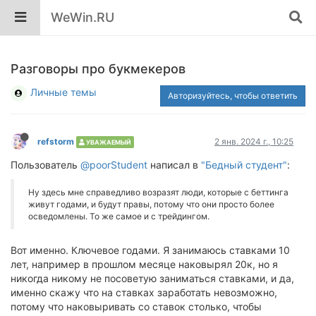
WeWin.RU
Разговоры про букмекеров
Личные темы
Авторизуйтесь, чтобы ответить
refstorm
2 янв. 2024 г., 10:25
УВАЖАЕМЫЙ
Пользователь
@poorStudent
написал в
"Бедный студент"
:
Ну здесь мне справедливо возразят люди, которые с беттинга
живут годами, и будут правы, потому что они просто более
осведомлены. То же самое и с трейдингом.
Вот именно. Ключевое годами. Я занимаюсь ставками 10
лет, например в прошлом месяце наковырял 20к, но я
никогда никому не посоветую заниматься ставками, и да,
именно скажу что на ставках заработать невозможно,
потому что наковыривать со ставок столько, чтобы