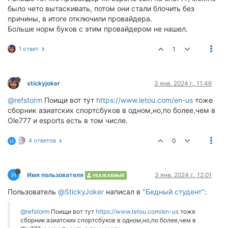
было чето вытаскивать, потом они стали блочить без
причины, в итоге отключили провайдера.
Больше норм буков с этим провайдером не нашел.
1 ответ
1
stickyjoker
3 янв. 2024 г., 11:46
@refstorm
Поищи вот тут
https://www.letou.com/en-us
тоже
сборник азиатских спортсбуков в одном,но,по более,чем в
Ole777 и esports есть в том числе.
4 ответов
0
И
И
Имя пользователя
3 янв. 2024 г., 12:01
УВАЖАЕМЫЙ
Пользователь
@StickyJoker
написал в
"Бедный студент"
:
@refstorm
Поищи вот тут
https://www.letou.com/en-us
тоже
сборник азиатских спортсбуков в одном,но,по более,чем в