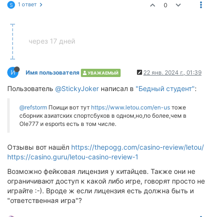
1 ответ
0
S
через 17 дней
И
Имя пользователя
22 янв. 2024 г., 01:39
УВАЖАЕМЫЙ
Пользователь
@StickyJoker
написал в
"Бедный студент"
:
@refstorm
Поищи вот тут
https://www.letou.com/en-us
тоже
сборник азиатских спортсбуков в одном,но,по более,чем в
Ole777 и esports есть в том числе.
Отзывы вот нашёл
https://thepogg.com/casino-review/letou/
https://casino.guru/letou-casino-review-1
Возможно фейковая лицензия у китайцев. Также они не
ограничивают доступ к какой либо игре, говорят просто не
играйте :-). Вроде ж если лицензия есть должна быть и
"ответственная игра"?